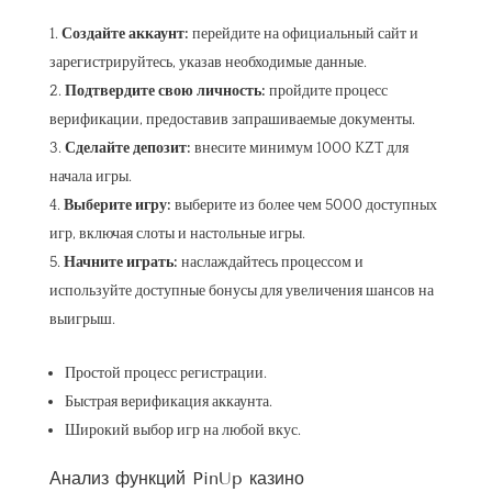
Создайте аккаунт:
перейдите на официальный сайт и
зарегистрируйтесь, указав необходимые данные.
Подтвердите свою личность:
пройдите процесс
верификации, предоставив запрашиваемые документы.
Сделайте депозит:
внесите минимум 1000 KZT для
начала игры.
Выберите игру:
выберите из более чем 5000 доступных
игр, включая слоты и настольные игры.
Начните играть:
наслаждайтесь процессом и
используйте доступные бонусы для увеличения шансов на
выигрыш.
Простой процесс регистрации.
Быстрая верификация аккаунта.
Широкий выбор игр на любой вкус.
Анализ функций PinUp казино