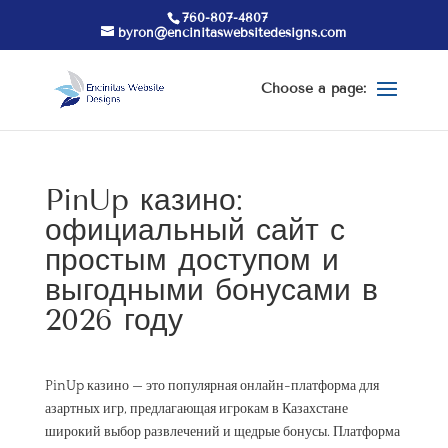
760-807-4807
byron@encinitaswebsitedesigns.com
PinUp казино:
официальный сайт с
простым доступом и
выгодными бонусами в
2026 году
PinUp казино — это популярная онлайн-платформа для
азартных игр, предлагающая игрокам в Казахстане
широкий выбор развлечений и щедрые бонусы. Платформа