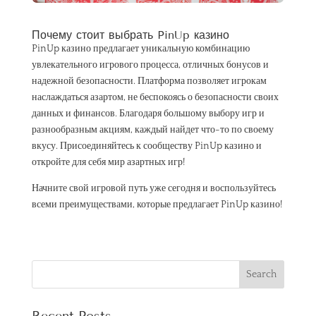
Почему стоит выбрать PinUp казино
PinUp казино предлагает уникальную комбинацию
увлекательного игрового процесса, отличных бонусов и
надежной безопасности. Платформа позволяет игрокам
наслаждаться азартом, не беспокоясь о безопасности своих
данных и финансов. Благодаря большому выбору игр и
разнообразным акциям, каждый найдет что-то по своему
вкусу. Присоединяйтесь к сообществу PinUp казино и
откройте для себя мир азартных игр!
Начните свой игровой путь уже сегодня и воспользуйтесь
всеми преимуществами, которые предлагает PinUp казино!