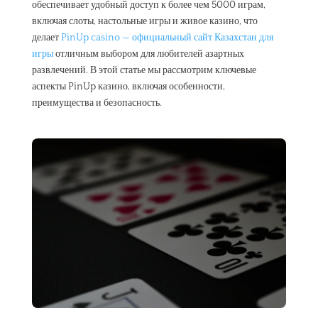
обеспечивает удобный доступ к более чем 5000 играм,
включая слоты, настольные игры и живое казино, что
делает
PinUp casino — официальный сайт Казахстан для
игры
отличным выбором для любителей азартных
развлечений. В этой статье мы рассмотрим ключевые
аспекты PinUp казино, включая особенности,
преимущества и безопасность.