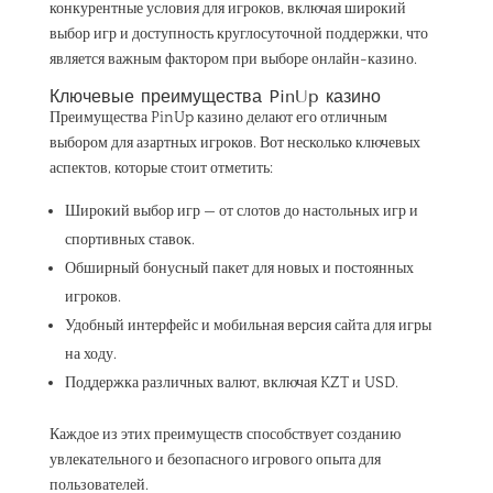
конкурентные условия для игроков, включая широкий
выбор игр и доступность круглосуточной поддержки, что
является важным фактором при выборе онлайн-казино.
Ключевые преимущества PinUp казино
Преимущества PinUp казино делают его отличным
выбором для азартных игроков. Вот несколько ключевых
аспектов, которые стоит отметить:
Широкий выбор игр — от слотов до настольных игр и
спортивных ставок.
Обширный бонусный пакет для новых и постоянных
игроков.
Удобный интерфейс и мобильная версия сайта для игры
на ходу.
Поддержка различных валют, включая KZT и USD.
Каждое из этих преимуществ способствует созданию
увлекательного и безопасного игрового опыта для
пользователей.