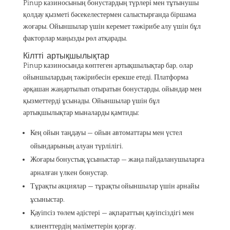
Pinup казиносының бонустардың түрлері мен тұтынушы
қолдау қызметі бәсекелестермен салыстырғанда біршама
жоғары. Ойыншылар үшін керемет тәжірибе алу үшін бұл
факторлар маңызды рөл атқарады.
Кілтті артықшылықтар
Pinup казиносында көптеген артықшылықтар бар, олар
ойыншылардың тәжірибесін ерекше етеді. Платформа
әрқашан жаңартылып отыратын бонустарды, ойындар мен
қызметтерді ұсынады. Ойыншылар үшін бұл
артықшылықтар мыналарды қамтиды:
Кең ойын таңдауы — ойын автоматтары мен үстел
ойындарының алуан түрлілігі.
Жоғары бонустық ұсыныстар — жаңа пайдаланушыларға
арналған үлкен бонустар.
Тұрақты акциялар — тұрақты ойыншылар үшін арнайы
ұсыныстар.
Қауіпсіз төлем әдістері — ақпараттың қауіпсіздігі мен
клиенттердің мәліметтерін қорғау.