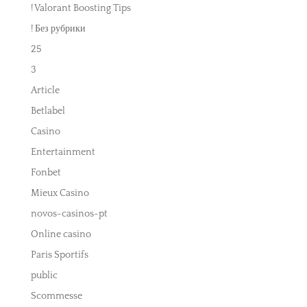
! Valorant Boosting Tips
! Без рубрики
25
3
Article
Betlabel
Casino
Entertainment
Fonbet
Mieux Casino
novos-casinos-pt
Online casino
Paris Sportifs
public
Scommesse