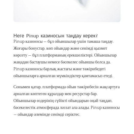
Неге Pinup казиносын таңдау керек?
Pinup казиносы — бұл ойыншылар үшін тамаша таңдау.
Жоғары бонустар, көп ойындар және сенімді қызмет
көрсету — бұл платформаның ерекшеліктері. Ойыншылар
жаңадан бастаушы немесе бәсекелес ойыншы болса да,
Pinup казиносы барлық жастағы және тәжірибедегі
ойыншыларға арналған мүмкіндіктер қамтамасыз етеді.
Сонымен қатар, платформада ойын тәжірибесін жақсартуға
арналған көптеген құралдар мен ресурстар бар.
Ойыншылар өздерінің сүйікті ойындарын оңай таңдап,
бәсекелестік атмосферада ләззат ала алады. Pinup казиносы
— ойындар әлемінде сенімді серіктес.