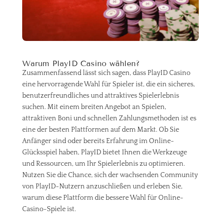
Warum PlayID Casino wählen?
Zusammenfassend lässt sich sagen, dass PlayID Casino
eine hervorragende Wahl für Spieler ist, die ein sicheres,
benutzerfreundliches und attraktives Spielerlebnis
suchen. Mit einem breiten Angebot an Spielen,
attraktiven Boni und schnellen Zahlungsmethoden ist es
eine der besten Plattformen auf dem Markt. Ob Sie
Anfänger sind oder bereits Erfahrung im Online-
Glücksspiel haben, PlayID bietet Ihnen die Werkzeuge
und Ressourcen, um Ihr Spielerlebnis zu optimieren.
Nutzen Sie die Chance, sich der wachsenden Community
von PlayID-Nutzern anzuschließen und erleben Sie,
warum diese Plattform die bessere Wahl für Online-
Casino-Spiele ist.