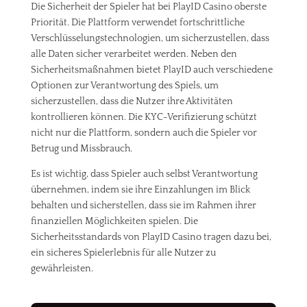
Die Sicherheit der Spieler hat bei PlayID Casino oberste
Priorität. Die Plattform verwendet fortschrittliche
Verschlüsselungstechnologien, um sicherzustellen, dass
alle Daten sicher verarbeitet werden. Neben den
Sicherheitsmaßnahmen bietet PlayID auch verschiedene
Optionen zur Verantwortung des Spiels, um
sicherzustellen, dass die Nutzer ihre Aktivitäten
kontrollieren können. Die KYC-Verifizierung schützt
nicht nur die Plattform, sondern auch die Spieler vor
Betrug und Missbrauch.
Es ist wichtig, dass Spieler auch selbst Verantwortung
übernehmen, indem sie ihre Einzahlungen im Blick
behalten und sicherstellen, dass sie im Rahmen ihrer
finanziellen Möglichkeiten spielen. Die
Sicherheitsstandards von PlayID Casino tragen dazu bei,
ein sicheres Spielerlebnis für alle Nutzer zu
gewährleisten.