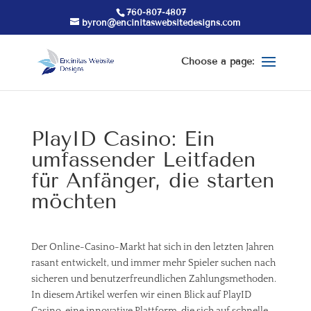
760-807-4807
byron@encinitaswebsitedesigns.com
PlayID Casino: Ein
umfassender Leitfaden
für Anfänger, die starten
möchten
Der Online-Casino-Markt hat sich in den letzten Jahren
rasant entwickelt, und immer mehr Spieler suchen nach
sicheren und benutzerfreundlichen Zahlungsmethoden.
In diesem Artikel werfen wir einen Blick auf PlayID