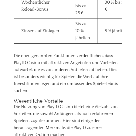
Wöchentlicher
30 % bis zu 20
bis zu
Reload-Bonus
€
25 €
Bis zu
Zinsen auf Einlagen
10 %
5 % jährlich
jährlich
Die oben genannten Funktionen verdeutlichen, dass
PlayID Casino mit attraktiven Angeboten und Vorteilen
aufwartet, die es von anderen Anbietern abheben. Dies
ist besonders wichtig für Spieler, die Wert auf ihre
Investitionen legen und ein umfassendes Spielerlebnis
suchen.
Wesentliche Vorteile
Die Nutzung von PlayID Casino bietet eine Vielzahl von
Vorteilen, die sowohl Anfängern als auch erfahrenen
Spielern zugutekommen. Hier sind einige der
herausragenden Merkmale, die PlayID zu einer
attraktiven Option machen: