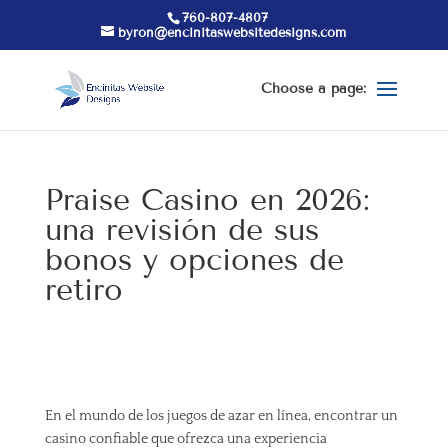
760-807-4807
byron@encinitaswebsitedesigns.com
Praise Casino en 2026:
una revisión de sus
bonos y opciones de
retiro
En el mundo de los juegos de azar en línea, encontrar un
casino confiable que ofrezca una experiencia