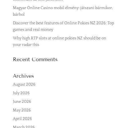
Magyar Online Casino mobil élmény: játszani bármikor,
bárhol
Discover the best features of Online Pokies NZ 2026: Top
games and real money
Why high RTP slots at online pokies NZ should be on
your radar this
Recent Comments
Archives
August 2026
July 2026
June 2026
May 2026
April 2026
March 2026