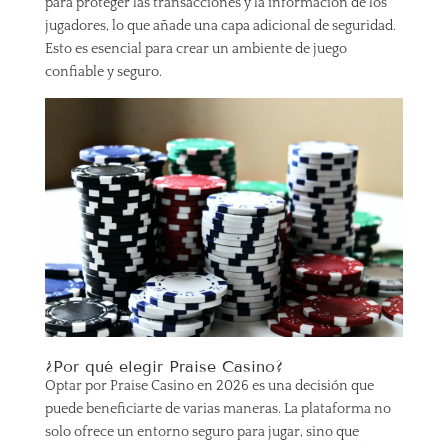
para proteger las transacciones y la información de los
jugadores, lo que añade una capa adicional de seguridad.
Esto es esencial para crear un ambiente de juego
confiable y seguro.
¿Por qué elegir Praise Casino?
Optar por Praise Casino en 2026 es una decisión que
puede beneficiarte de varias maneras. La plataforma no
solo ofrece un entorno seguro para jugar, sino que