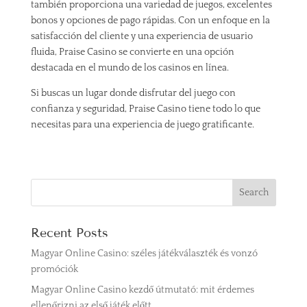
también proporciona una variedad de juegos, excelentes
bonos y opciones de pago rápidas. Con un enfoque en la
satisfacción del cliente y una experiencia de usuario
fluida, Praise Casino se convierte en una opción
destacada en el mundo de los casinos en línea.
Si buscas un lugar donde disfrutar del juego con
confianza y seguridad, Praise Casino tiene todo lo que
necesitas para una experiencia de juego gratificante.
Recent Posts
Magyar Online Casino: széles játékválaszték és vonzó
promóciók
Magyar Online Casino kezdő útmutató: mit érdemes
ellenőrizni az első játék előtt