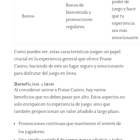
poder de
Bonos de
juego y hace
bienvenida y
Bonos.
que tu
promociones
experiencia
regulares.
sea más
emocionante.
Como puedes ver, estas características juegan un papel
crucial en la experiencia general que ofrece Praise
Casino, haciendo de este un lugar seguro y emocionante
para disfrutar del juego en línea.
Beneficios clave
Al considerar unirse a Praise Casino, hay varios
beneficios que no debes pasar por alto. Estos aspectos no
solo enriquecen tu experiencia de juego, sino que
también proporcionan un valor añadido a largo plazo.
Promociones continuas que mantienen el interés de
los jugadores.