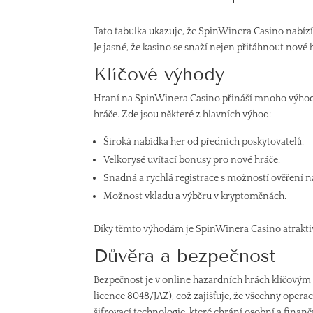
Tato tabulka ukazuje, že SpinWinera Casino nabízí 
Je jasné, že kasino se snaží nejen přitáhnout nové h
Klíčové výhody
Hraní na SpinWinera Casino přináší mnoho výhod, k
hráče. Zde jsou některé z hlavních výhod:
Široká nabídka her od předních poskytovatelů.
Velkorysé uvítací bonusy pro nové hráče.
Snadná a rychlá registrace s možností ověření n
Možnost vkladu a výběru v kryptoměnách.
Díky těmto výhodám je SpinWinera Casino atraktiv
Důvěra a bezpečnost
Bezpečnost je v online hazardních hrách klíčovým 
licence 8048/JAZ), což zajišťuje, že všechny opera
šifrovací technologie, které chrání osobní a finanč