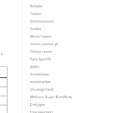
Betlabel
Casino
Entertainment
Fonbet
Mieux Casino
novos-casinos-pt
Online casino
 v
Paris Sportifs
public
Scommesse
stoiximatikes
Uncategorized
Μπόνους Χωρίς Κατάθεση
Στοίχημα
Στοιχηματικές