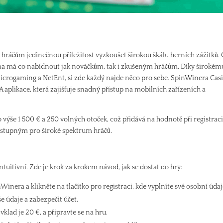
hráčům jedinečnou příležitost vyzkoušet širokou škálu herních zážitků.
rma má co nabídnout jak nováčkům, tak i zkušeným hráčům. Díky širokém
Microgaming a NetEnt, si zde každý najde něco pro sebe. SpinWinera Cas
aplikace, která zajišťuje snadný přístup na mobilních zařízeních a
 výše 1 500 € a 250 volných otoček, což přidává na hodnotě při registraci
dostupným pro široké spektrum hráčů.
tuitivní. Zde je krok za krokem návod, jak se dostat do hry:
nera a klikněte na tlačítko pro registraci, kde vyplníte své osobní údaj
še údaje a zabezpečit účet.
klad je 20 €, a připravte se na hru.