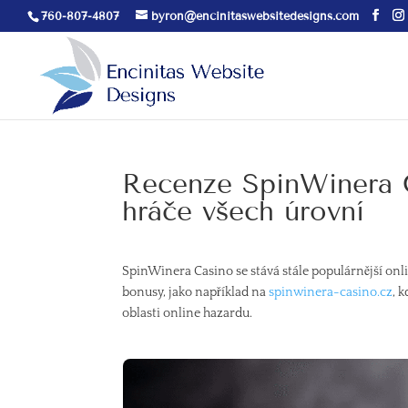
760-807-4807
byron@encinitaswebsitedesigns.com
Recenze SpinWinera 
hráče všech úrovní
SpinWinera Casino se stává stále populárnější onli
bonusy, jako například na
spinwinera-casino.cz
, 
oblasti online hazardu.