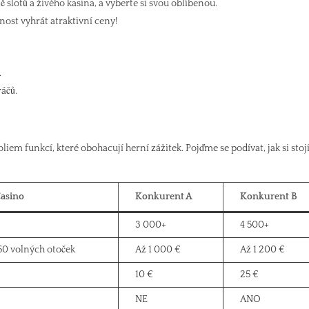
 slotů a živého kasina, a vyberte si svou oblíbenou.
nost vyhrát atraktivní ceny!
.
ráčů.
m funkcí, které obohacují herní zážitek. Pojďme se podívat, jak si stojí
asino
Konkurent A
Konkurent B
3 000+
4 500+
250 volných otoček
Až 1 000 €
Až 1 200 €
10 €
25 €
NE
ANO