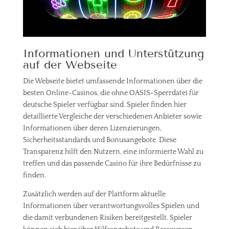
Informationen und Unterstützung
auf der Webseite
Die Webseite bietet umfassende Informationen über die
besten Online-Casinos, die ohne OASIS-Sperrdatei für
deutsche Spieler verfügbar sind. Spieler finden hier
detaillierte Vergleiche der verschiedenen Anbieter sowie
Informationen über deren Lizenzierungen,
Sicherheitsstandards und Bonusangebote. Diese
Transparenz hilft den Nutzern, eine informierte Wahl zu
treffen und das passende Casino für ihre Bedürfnisse zu
finden.
Zusätzlich werden auf der Plattform aktuelle
Informationen über verantwortungsvolles Spielen und
die damit verbundenen Risiken bereitgestellt. Spieler