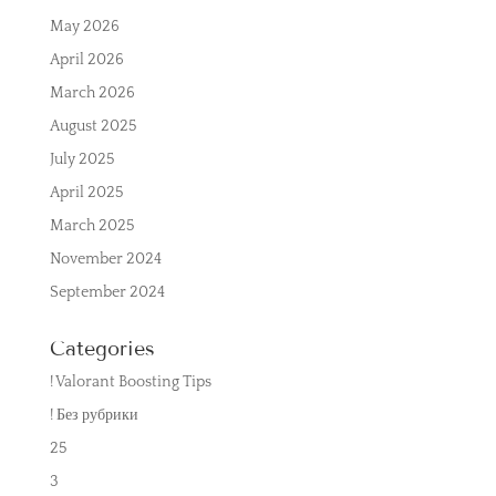
May 2026
April 2026
March 2026
August 2025
July 2025
April 2025
March 2025
November 2024
September 2024
Categories
! Valorant Boosting Tips
! Без рубрики
25
3