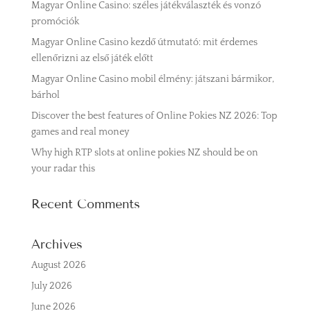
Magyar Online Casino: széles játékválaszték és vonzó
promóciók
Magyar Online Casino kezdő útmutató: mit érdemes
ellenőrizni az első játék előtt
Magyar Online Casino mobil élmény: játszani bármikor,
bárhol
Discover the best features of Online Pokies NZ 2026: Top
games and real money
Why high RTP slots at online pokies NZ should be on
your radar this
Recent Comments
Archives
August 2026
July 2026
June 2026