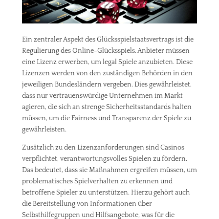
Ein zentraler Aspekt des Glücksspielstaatsvertrags ist die
Regulierung des Online-Glücksspiels. Anbieter müssen
eine Lizenz erwerben, um legal Spiele anzubieten. Diese
Lizenzen werden von den zuständigen Behörden in den
jeweiligen Bundesländern vergeben. Dies gewährleistet,
dass nur vertrauenswürdige Unternehmen im Markt
agieren, die sich an strenge Sicherheitsstandards halten
müssen, um die Fairness und Transparenz der Spiele zu
gewährleisten.
Zusätzlich zu den Lizenzanforderungen sind Casinos
verpflichtet, verantwortungsvolles Spielen zu fördern.
Das bedeutet, dass sie Maßnahmen ergreifen müssen, um
problematisches Spielverhalten zu erkennen und
betroffene Spieler zu unterstützen. Hierzu gehört auch
die Bereitstellung von Informationen über
Selbsthilfegruppen und Hilfsangebote, was für die