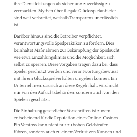
ihre Dienstleistungen als sicher und zuverlässig zu
vermarkten. Mythen über illegale Glücksspielanbieter
sind weit verbreitet, weshalb Transparenz unerlässlich
ist.
Darüber hinaus sind die Betreiber verpflichtet,
verantwortungsvolle Spielpraktiken zu fördern. Dies
beinhaltet Maßnahmen zur Bekämpfung der Spielsucht,
wie etwa Einzahlungslimits und die Möglichkeit, sich
selbst zu sperren. Diese Vorgaben tragen dazu bei, dass
Spieler geschützt werden und verantwortungsbewusst
mit ihrem Glücksspielverhalten umgehen können. Ein
Unternehmen, das sich an diese Regeln hält, wird nicht
nur von den Aufsichtsbehörden, sondern auch von den
Spielern geschätzt.
Die Einhaltung gesetzlicher Vorschriften ist zudem
entscheidend für die Reputation eines Online-Casinos.
Ein Verstoss kann nicht nur zu hohen Geldstrafen
führen, sondern auch zu einem Verlust von Kunden und