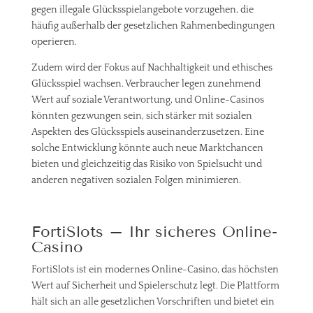
gegen illegale Glücksspielangebote vorzugehen, die
häufig außerhalb der gesetzlichen Rahmenbedingungen
operieren.
Zudem wird der Fokus auf Nachhaltigkeit und ethisches
Glücksspiel wachsen. Verbraucher legen zunehmend
Wert auf soziale Verantwortung, und Online-Casinos
könnten gezwungen sein, sich stärker mit sozialen
Aspekten des Glücksspiels auseinanderzusetzen. Eine
solche Entwicklung könnte auch neue Marktchancen
bieten und gleichzeitig das Risiko von Spielsucht und
anderen negativen sozialen Folgen minimieren.
FortiSlots – Ihr sicheres Online-
Casino
FortiSlots ist ein modernes Online-Casino, das höchsten
Wert auf Sicherheit und Spielerschutz legt. Die Plattform
hält sich an alle gesetzlichen Vorschriften und bietet ein