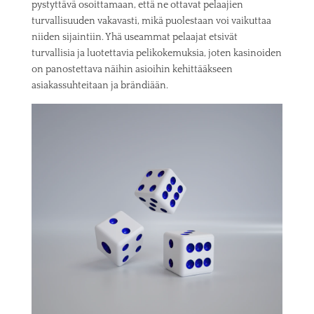
pystyttävä osoittamaan, että ne ottavat pelaajien
turvallisuuden vakavasti, mikä puolestaan voi vaikuttaa
niiden sijaintiin. Yhä useammat pelaajat etsivät
turvallisia ja luotettavia pelikokemuksia, joten kasinoiden
on panostettava näihin asioihin kehittääkseen
asiakassuhteitaan ja brändiään.