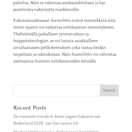
palvelua. Näin se rakentaa asiakassuhteitaan ja luo
positiivista näkyvyyttä markkinoilla.
Kokonaisuudessaan SuomiVeto toimii esimerkkinä siitä,
miten sijainti voi vaikuttaa nettikasinon menestykseen.
Yhdistämällä paikallisen ymmärryksen ja
huipputeknologian, se voi tarjota asiakkailleen
ainutlaatuisen pelikokemuksen, joka vastaa heidän
tarpeitaan ja odotuksiaan. Näin SuomiVeto voi vahvistaa
asemaansa Suomen nettikasinoiden kentällä.
Recent Posts
De nieuwste trends in Beste Legale Goksites van
Nederland 2026: van live casino tot