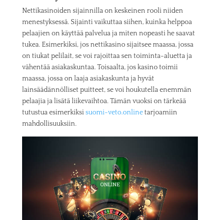
Nettikasinoiden sijainnilla on keskeinen rooli niiden
menestyksessä. Sijainti vaikuttaa siihen, kuinka helppoa
pelaajien on käyttää palvelua ja miten nopeasti he saavat
tukea. Esimerkiksi, jos nettikasino sijaitsee maassa, jossa
on tiukat pelilait, se voi rajoittaa sen toiminta-aluetta ja
vähentää asiakaskuntaa. Toisaalta, jos kasino toimii
maassa, jossa on laaja asiakaskunta ja hyvät
lainsäädännölliset puitteet, se voi houkutella enemmän
pelaajia ja lisätä liikevaihtoa. Tämän vuoksi on tärkeää
tutustua esimerkiksi
suomi-veto.online
tarjoamiin
mahdollisuuksiin.