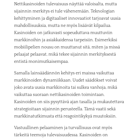
Nettikasinoiden tulevaisuus näyttää valoisalta, mutta
sijainnin merkitys ei tule vähenemään. Teknologian
kehittyminen ja digitaaliset innovaatiot tarjoavat uusia
mahdollisuuksia, mutta ne myös lisäävät kilpailua.
Kasinoiden on jatkuvasti sopeuduttava muuttuviin
markkinoihin ja asiakkaidensa tarpeisiin. Esimerkiksi
mobiilipelien nousu on muuttanut sitä, miten ja missä
pelaajat pelaavat, mikä tekee sijainnin merkityksestä
entistä monimutkaisempaa.
Samalla lainsäädännön kehitys eri maissa vaikuttaa
markkinoiden dynamiikkaan. Uudet säädökset voivat
joko avata uusia markkinoita tai sulkea vanhoja, mikä
vaikuttaa suoraan nettikasinoiden toimintaan.
Kasinoiden on siis pysyttävä ajan tasalla ja mukautettava
strategioitaan sijainnin perusteella. Tämä vaatii sekä
markkinatutkimusta että reagointikykyä muutoksiin.
Vastuullinen pelaaminen ja turvallisuus ovat myös
tärkeitä teemoja tulevaisuudessa. Kasinoiden on