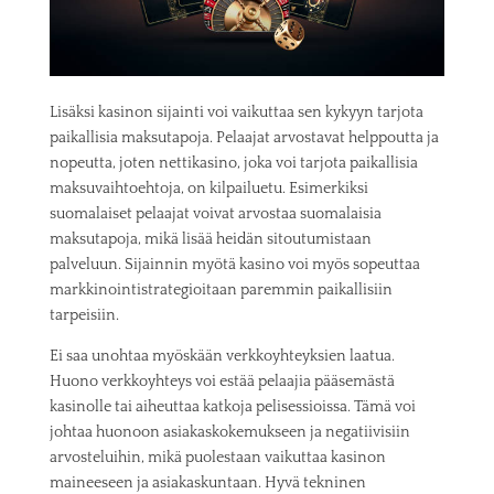
Lisäksi kasinon sijainti voi vaikuttaa sen kykyyn tarjota
paikallisia maksutapoja. Pelaajat arvostavat helppoutta ja
nopeutta, joten nettikasino, joka voi tarjota paikallisia
maksuvaihtoehtoja, on kilpailuetu. Esimerkiksi
suomalaiset pelaajat voivat arvostaa suomalaisia
maksutapoja, mikä lisää heidän sitoutumistaan
palveluun. Sijainnin myötä kasino voi myös sopeuttaa
markkinointistrategioitaan paremmin paikallisiin
tarpeisiin.
Ei saa unohtaa myöskään verkkoyhteyksien laatua.
Huono verkkoyhteys voi estää pelaajia pääsemästä
kasinolle tai aiheuttaa katkoja pelisessioissa. Tämä voi
johtaa huonoon asiakaskokemukseen ja negatiivisiin
arvosteluihin, mikä puolestaan vaikuttaa kasinon
maineeseen ja asiakaskuntaan. Hyvä tekninen