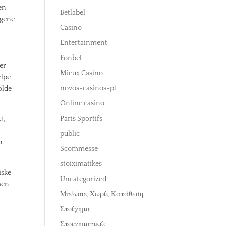
en
Betlabel
ngene
Casino
Entertainment
Fonbet
 er
Mieux Casino
elpe
novos-casinos-pt
olde
Online casino
Paris Sportifs
t,
public
n
Scommesse
stoiximatikes
iske
Uncategorized
 men
Μπόνους Χωρίς Κατάθεση
Στοίχημα
Στοιχηματικές