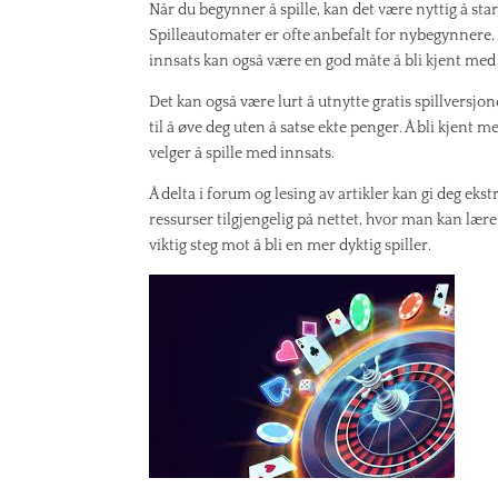
Når du begynner å spille, kan det være nyttig å sta
Spilleautomater er ofte anbefalt for nybegynnere, 
innsats kan også være en god måte å bli kjent med s
Det kan også være lurt å utnytte gratis spillversj
til å øve deg uten å satse ekte penger. Å bli kjent 
velger å spille med innsats.
Å delta i forum og lesing av artikler kan gi deg ekst
ressurser tilgjengelig på nettet, hvor man kan lær
viktig steg mot å bli en mer dyktig spiller.