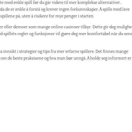
rte med enkle spill før du går videre til mer komplekse alternativer.
da de er enkle å forstå og krever ingen forkunnskaper. Å spille med lave
pillene på, uten å risikere for mye penger i starten.
oner eller demoer som mange online casinoer tilbyr. Dette gir deg muligh
med spillets regler og funksjoner vil gjøre deg mer komfortabel når du sen
ra innsikt i strategier og tips fra mer erfarne spillere. Det finnes mange
e om de beste praksisene og hva man bør unngå. Å holde seg informert er