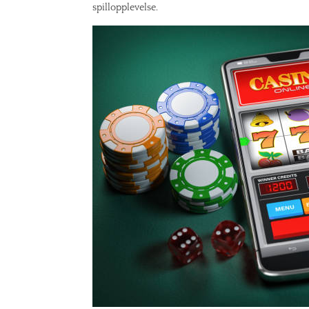
spillopplevelse.