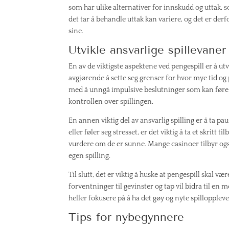
som har ulike alternativer for innskudd og uttak,
det tar å behandle uttak kan variere, og det er derf
sine.
Utvikle ansvarlige spillevaner
En av de viktigste aspektene ved pengespill er å utv
avgjørende å sette seg grenser for hvor mye tid og
med å unngå impulsive beslutninger som kan føre til
kontrollen over spillingen.
En annen viktig del av ansvarlig spilling er å ta
eller føler seg stresset, er det viktig å ta et skritt
vurdere om de er sunne. Mange casinoer tilbyr ogs
egen spilling.
Til slutt, det er viktig å huske at pengespill skal 
forventninger til gevinster og tap vil bidra til en 
heller fokusere på å ha det gøy og nyte spilloppleve
Tips for nybegynnere