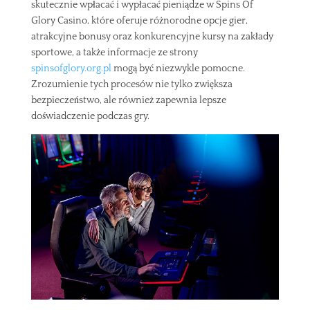
skutecznie wpłacać i wypłacać pieniądze w Spins Of
Glory Casino, które oferuje różnorodne opcje gier,
atrakcyjne bonusy oraz konkurencyjne kursy na zakłady
sportowe, a także informacje ze strony
spinsofglory.org.pl
mogą być niezwykle pomocne.
Zrozumienie tych procesów nie tylko zwiększa
bezpieczeństwo, ale również zapewnia lepsze
doświadczenie podczas gry.