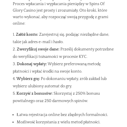
Proces wpłacania i wypłacania pieniędzy w Spins Of
Glory Casino jest prosty i zrozumiały. Oto kroki, które
warto wykonać, aby rozpocząć swoją przygodę z grami
online:
Załóż konto:
Zarejestruj się, podając niezbędne dane,
takie jak adres e-mail i hasło.
Zweryfikuj swoje dane:
Prześlij dokumenty potrzebne
do weryfikacji tożsamości w procesie KYC.
Dokonaj wpłaty:
Wybierz preferowaną metodę
płatności i wpłać środki na swoje konto.
Wybierz grę:
Po dokonaniu wpłaty, zrób zakład lub
wybierz ulubiony automat do gry.
Korzyść z bonusów:
Skorzystaj z 250% bonusu
powitalnego oraz 250 darmowych spinów.
Łatwa rejestracja online bez zbędnych formalności.
Możliwość korzystania z wielu metod płatności.