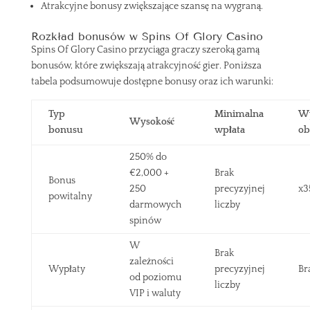
Atrakcyjne bonusy zwiększające szansę na wygraną.
Rozkład bonusów w Spins Of Glory Casino
Spins Of Glory Casino przyciąga graczy szeroką gamą
bonusów, które zwiększają atrakcyjność gier. Poniższa
tabela podsumowuje dostępne bonusy oraz ich warunki:
Typ
Minimalna
W
Wysokość
bonusu
wpłata
ob
250% do
€2,000 +
Brak
Bonus
250
precyzyjnej
x3
powitalny
darmowych
liczby
spinów
W
Brak
zależności
Wypłaty
precyzyjnej
Br
od poziomu
liczby
VIP i waluty