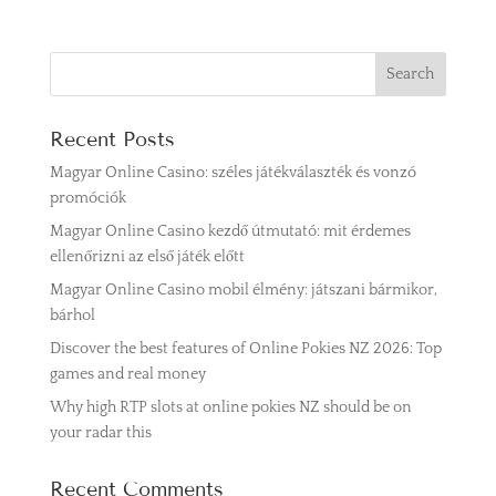
Recent Posts
Magyar Online Casino: széles játékválaszték és vonzó
promóciók
Magyar Online Casino kezdő útmutató: mit érdemes
ellenőrizni az első játék előtt
Magyar Online Casino mobil élmény: játszani bármikor,
bárhol
Discover the best features of Online Pokies NZ 2026: Top
games and real money
Why high RTP slots at online pokies NZ should be on
your radar this
Recent Comments