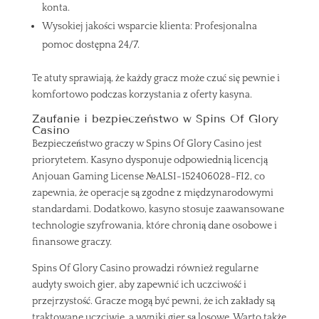
konta.
Wysokiej jakości wsparcie klienta: Profesjonalna
pomoc dostępna 24/7.
Te atuty sprawiają, że każdy gracz może czuć się pewnie i
komfortowo podczas korzystania z oferty kasyna.
Zaufanie i bezpieczeństwo w Spins Of Glory
Casino
Bezpieczeństwo graczy w Spins Of Glory Casino jest
priorytetem. Kasyno dysponuje odpowiednią licencją
Anjouan Gaming License №ALSI-152406028-FI2, co
zapewnia, że operacje są zgodne z międzynarodowymi
standardami. Dodatkowo, kasyno stosuje zaawansowane
technologie szyfrowania, które chronią dane osobowe i
finansowe graczy.
Spins Of Glory Casino prowadzi również regularne
audyty swoich gier, aby zapewnić ich uczciwość i
przejrzystość. Gracze mogą być pewni, że ich zakłady są
traktowane uczciwie, a wyniki gier są losowe. Warto także