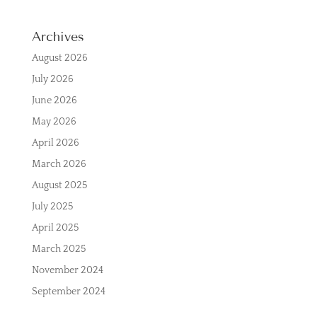
Archives
August 2026
July 2026
June 2026
May 2026
April 2026
March 2026
August 2025
July 2025
April 2025
March 2025
November 2024
September 2024