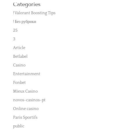
Categories
! Valorant Boosting Tips
! Без рубрики
25
3
Article
Betlabel
Casino
Entertainment
Fonbet
Mieux Casino
novos-casinos-pt
Online casino
Paris Sportifs
public