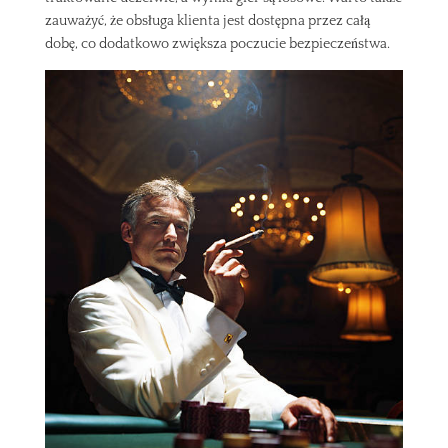
zauważyć, że obsługa klienta jest dostępna przez całą
dobę, co dodatkowo zwiększa poczucie bezpieczeństwa.