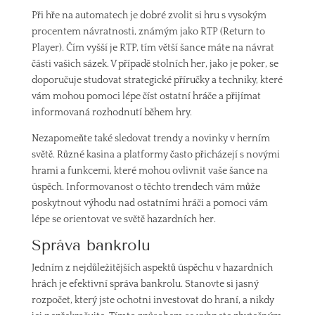
Při hře na automatech je dobré zvolit si hru s vysokým
procentem návratnosti, známým jako RTP (Return to
Player). Čím vyšší je RTP, tím větší šance máte na návrat
části vašich sázek. V případě stolních her, jako je poker, se
doporučuje studovat strategické příručky a techniky, které
vám mohou pomoci lépe číst ostatní hráče a přijímat
informovaná rozhodnutí během hry.
Nezapomeňte také sledovat trendy a novinky v herním
světě. Různé kasina a platformy často přicházejí s novými
hrami a funkcemi, které mohou ovlivnit vaše šance na
úspěch. Informovanost o těchto trendech vám může
poskytnout výhodu nad ostatními hráči a pomoci vám
lépe se orientovat ve světě hazardních her.
Správa bankrolu
Jedním z nejdůležitějších aspektů úspěchu v hazardních
hrách je efektivní správa bankrolu. Stanovte si jasný
rozpočet, který jste ochotni investovat do hraní, a nikdy