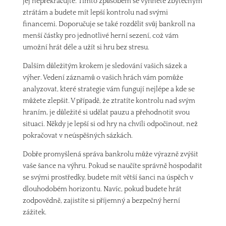
jej nepřekračujte. Tímto způsobem se vyhnete zbytečným
ztrátám a budete mít lepší kontrolu nad svými
financemi. Doporučuje se také rozdělit svůj bankroll na
menší částky pro jednotlivé herní sezení, což vám
umožní hrát déle a užít si hru bez stresu.
Dalším důležitým krokem je sledování vašich sázek a
výher. Vedení záznamů o vašich hrách vám pomůže
analyzovat, které strategie vám fungují nejlépe a kde se
můžete zlepšit. V případě, že ztratíte kontrolu nad svým
hraním, je důležité si udělat pauzu a přehodnotit svou
situaci. Někdy je lepší si od hry na chvíli odpočinout, než
pokračovat v neúspěšných sázkách.
Dobře promyšlená správa bankrolu může výrazně zvýšit
vaše šance na výhru. Pokud se naučíte správně hospodařit
se svými prostředky, budete mít větší šanci na úspěch v
dlouhodobém horizontu. Navíc, pokud budete hrát
zodpovědně, zajistíte si příjemný a bezpečný herní
zážitek.