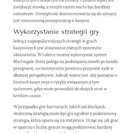
elastycznym i otwartym na zmiany. Czasami lepiej jest
zwiększyć stawkę, a innym razem warto być bardziej
ostrożnym. Umiejętność dostosowywania się do sytuacji
jest nieocenioną umiejętnością w kasynie.
Wykorzystanie strategii gry
Jedną z najpopularniejszych strategii w grach
kasynowych jest stosowanie różnych systemów
obstawiania. W ruletce można wykorzystać system
Martingale, który polega na podwajaniu stawki po każdej
przegranej, co teoretycznie powinno przynieść zysk w
dłuższej perspektywie. Jednak ważne jest, aby pamiętać o
limitach kasyn oraz o ryzyku związanym z tym
systemem, gdyż może prowadzić do dużych strat w
krótkim czasie.
W przypadku gier karcianych, takich jak blackjack,
skuteczną strategią może być gra zgodnie z podstawową
strategią, która opiera się na statystyce. Ucząc się, jak grać
w oparciu o liczby, gracze mogą podejmować bardziej