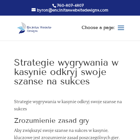
760-807-4807
byron@encinitaswebsitedesigns.com
Strategie wygrywania w
kasynie odkryj swoje
szanse na sukces
Strategie wygrywania w kasynie odkryj swoje szanse na
sukces
Zrozumienie zasad gry
Aby zwiększyć swoje szanse na sukces w kasynie,
kluczowe jest zrozumienie zasad poszczególnych gier.