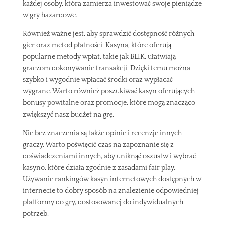
każdej osoby, która zamierza inwestować swoje pieniądze
w gry hazardowe.
Również ważne jest, aby sprawdzić dostępność różnych
gier oraz metod płatności. Kasyna, które oferują
popularne metody wpłat, takie jak BLIK, ułatwiają
graczom dokonywanie transakcji. Dzięki temu można
szybko i wygodnie wpłacać środki oraz wypłacać
wygrane. Warto również poszukiwać kasyn oferujących
bonusy powitalne oraz promocje, które mogą znacząco
zwiększyć nasz budżet na grę.
Nie bez znaczenia są także opinie i recenzje innych
graczy. Warto poświęcić czas na zapoznanie się z
doświadczeniami innych, aby uniknąć oszustw i wybrać
kasyno, które działa zgodnie z zasadami fair play.
Używanie rankingów kasyn internetowych dostępnych w
internecie to dobry sposób na znalezienie odpowiedniej
platformy do gry, dostosowanej do indywidualnych
potrzeb.