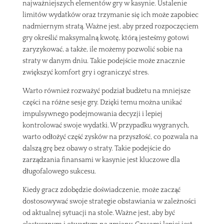
najważniejszych elementów gry w kasynie. Ustalenie
limitów wydatków oraz trzymanie się ich może zapobiec
nadmiernym stratą. Ważne jest, aby przed rozpoczęciem
gry określić maksymalną kwotę, którą jesteśmy gotowi
zaryzykować, a także, ile możemy pozwolić sobie na
straty w danym dniu. Takie podejście może znacznie
zwiększyć komfort gry i ograniczyć stres.
Warto również rozważyć podział budżetu na mniejsze
części na różne sesje gry. Dzięki temu można unikać
impulsywnego podejmowania decyzji i lepiej
kontrolować swoje wydatki. W przypadku wygranych,
warto odłożyć część zysków na przyszłość, co pozwala na
dalszą grę bez obawy o straty. Takie podejście do
zarządzania finansami w kasynie jest kluczowe dla
długofalowego sukcesu.
Kiedy gracz zdobędzie doświadczenie, może zacząć
dostosowywać swoje strategie obstawiania w zależności
od aktualnej sytuacji na stole. Ważne jest, aby być