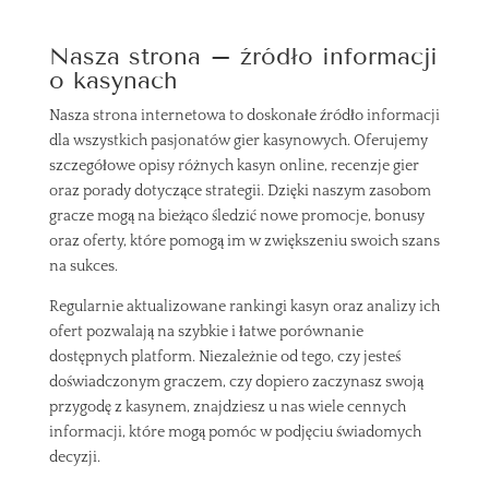
Nasza strona – źródło informacji
o kasynach
Nasza strona internetowa to doskonałe źródło informacji
dla wszystkich pasjonatów gier kasynowych. Oferujemy
szczegółowe opisy różnych kasyn online, recenzje gier
oraz porady dotyczące strategii. Dzięki naszym zasobom
gracze mogą na bieżąco śledzić nowe promocje, bonusy
oraz oferty, które pomogą im w zwiększeniu swoich szans
na sukces.
Regularnie aktualizowane rankingi kasyn oraz analizy ich
ofert pozwalają na szybkie i łatwe porównanie
dostępnych platform. Niezależnie od tego, czy jesteś
doświadczonym graczem, czy dopiero zaczynasz swoją
przygodę z kasynem, znajdziesz u nas wiele cennych
informacji, które mogą pomóc w podjęciu świadomych
decyzji.