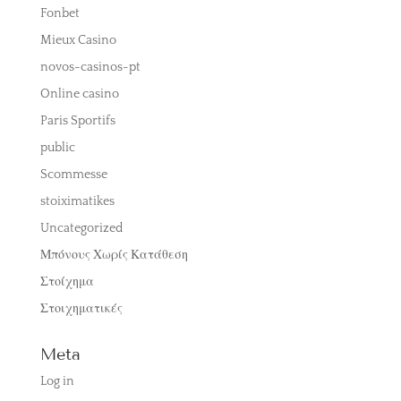
Fonbet
Mieux Casino
novos-casinos-pt
Online casino
Paris Sportifs
public
Scommesse
stoiximatikes
Uncategorized
Μπόνους Χωρίς Κατάθεση
Στοίχημα
Στοιχηματικές
Meta
Log in