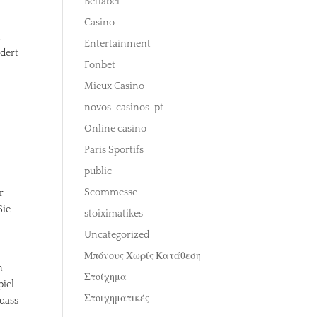
Betlabel
Casino
n
Entertainment
rdert
Fonbet
Mieux Casino
novos-casinos-pt
Online casino
Paris Sportifs
public
Scommesse
r
Sie
stoiximatikes
Uncategorized
Μπόνους Χωρίς Κατάθεση
n
Στοίχημα
piel
Στοιχηματικές
 dass