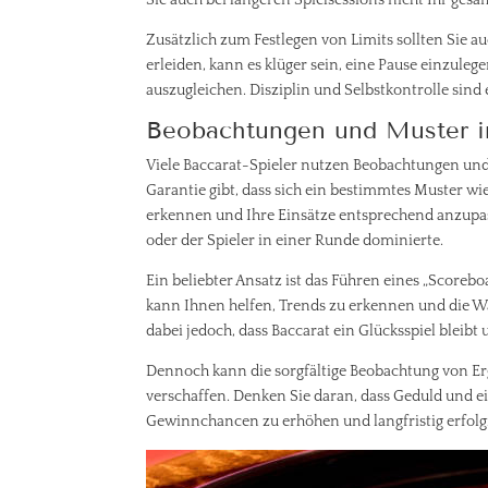
Zusätzlich zum Festlegen von Limits sollten Sie a
erleiden, kann es klüger sein, eine Pause einzuleg
auszugleichen. Disziplin und Selbstkontrolle sind 
Beobachtungen und Muster i
Viele Baccarat-Spieler nutzen Beobachtungen und
Garantie gibt, dass sich ein bestimmtes Muster w
erkennen und Ihre Einsätze entsprechend anzupass
oder der Spieler in einer Runde dominierte.
Ein beliebter Ansatz ist das Führen eines „Scoreb
kann Ihnen helfen, Trends zu erkennen und die Wa
dabei jedoch, dass Baccarat ein Glücksspiel bleibt
Dennoch kann die sorgfältige Beobachtung von Er
verschaffen. Denken Sie daran, dass Geduld und 
Gewinnchancen zu erhöhen und langfristig erfolgr