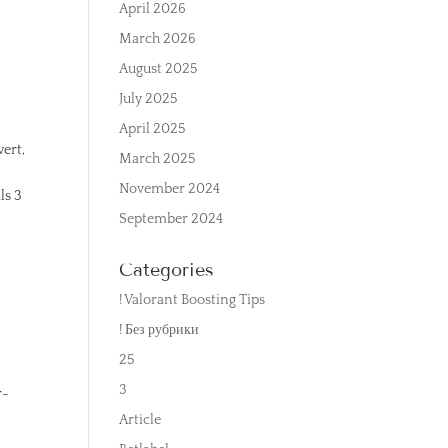
April 2026
March 2026
August 2025
July 2025
April 2025
wert,
March 2025
November 2024
ls 3
September 2024
Categories
! Valorant Boosting Tips
! Без рубрики
25
3
r-
Article