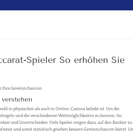
ccarat-Spieler So erhöhen Sie
Sie Ihre Gewinnchancen
 verstehen
owohl in physischen als auch in Online-Casinos beliebt ist. Um die
ielregeln und die verschiedenen Wettmöglichkeiten zu kennen. Im
ankier und Unentschieden. Viele Spieler neigen dazu, auf den Bankier zu
aufweist und somit statistisch gesehen bessere Gewinnchancen bietet. U