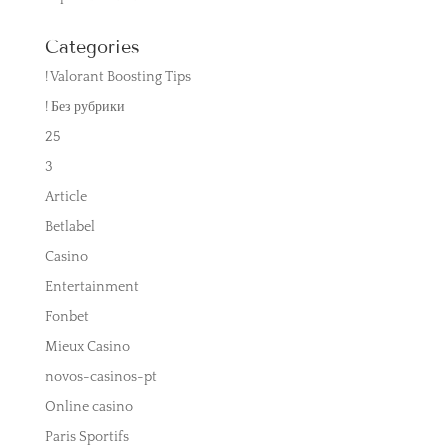
Categories
! Valorant Boosting Tips
! Без рубрики
25
3
Article
Betlabel
Casino
Entertainment
Fonbet
Mieux Casino
novos-casinos-pt
Online casino
Paris Sportifs