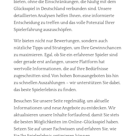
bieten, ohne die Einschränkungen, die häufig mit dem
Glücksspiel in Deutschland verbunden sind. Unsere
detaillierten Analysen helfen Ihnen, eine informierte
Entscheidung zu treffen und das volle Potenzial Ihrer
Spielerfahrung auszuschöpfen.
Wir bieten nicht nur Bewertungen, sondern auch
nützliche Tipps und Strategien, um Ihre Gewinnchancen
zu maximieren. Egal, ob Sie ein erfahrener Spieler sind
oder gerade erst anfangen, unsere Plattform hat
wertvolle Informationen, die auf Ihre Bedürfnisse
zugeschnitten sind. Von hohen Bonusangeboten bis hin
zu schnellen Auszahlungen – wir unterstützen Sie dabei,
das beste Spielerlebnis zu finden.
Besuchen Sie unsere Seite regelmäßig, um aktuelle
Informationen und neue Angebote zu entdecken. Wir
aktualisieren unsere Inhalte fortlaufend, damit Sie stets
die besten Möglichkeiten im Online-Glücksspiel haben.
Setzen Sie auf unser Fachwissen und erfahren Sie, wie
Sie Ihr Spielerlebnis optimieren können.