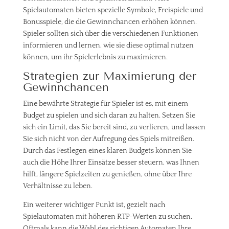
Spielautomaten bieten spezielle Symbole, Freispiele und
Bonusspiele, die die Gewinnchancen erhöhen können.
Spieler sollten sich über die verschiedenen Funktionen
informieren und lernen, wie sie diese optimal nutzen
können, um ihr Spielerlebnis zu maximieren.
Strategien zur Maximierung der
Gewinnchancen
Eine bewährte Strategie für Spieler ist es, mit einem
Budget zu spielen und sich daran zu halten. Setzen Sie
sich ein Limit, das Sie bereit sind, zu verlieren, und lassen
Sie sich nicht von der Aufregung des Spiels mitreißen.
Durch das Festlegen eines klaren Budgets können Sie
auch die Höhe Ihrer Einsätze besser steuern, was Ihnen
hilft, längere Spielzeiten zu genießen, ohne über Ihre
Verhältnisse zu leben.
Ein weiterer wichtiger Punkt ist, gezielt nach
Spielautomaten mit höheren RTP-Werten zu suchen.
Oftmals kann die Wahl des richtigen Automaten Ihre