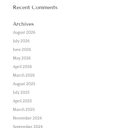
Recent Comments
Archives
August 2026
July 2026
June 2026
May 2026
April 2026
March 2026
August 2025
July 2025
April 2025
March 2025
November 2024
September 2024