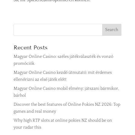
Recent Posts
Magyar Online Casino: széles játékválaszték és vonzó
promóciók
Magyar Online Casino kezdő útmutató: mit érdemes
ellenőrizni az első játék előtt
Magyar Online Casino mobil élmény: játszani bármikor,
bárhol
Discover the best features of Online Pokies NZ 2026: Top
games and real money
Why high RTP slots at online pokies NZ should be on
your radar this