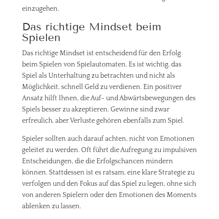
einzugehen.
Das richtige Mindset beim
Spielen
Das richtige Mindset ist entscheidend für den Erfolg
beim Spielen von Spielautomaten. Es ist wichtig, das
Spiel als Unterhaltung zu betrachten und nicht als
Möglichkeit, schnell Geld zu verdienen. Ein positiver
Ansatz hilft Ihnen, die Auf- und Abwärtsbewegungen des
Spiels besser zu akzeptieren. Gewinne sind zwar
erfreulich, aber Verluste gehören ebenfalls zum Spiel.
Spieler sollten auch darauf achten, nicht von Emotionen
geleitet zu werden. Oft führt die Aufregung zu impulsiven
Entscheidungen, die die Erfolgschancen mindern
können. Stattdessen ist es ratsam, eine klare Strategie zu
verfolgen und den Fokus auf das Spiel zu legen, ohne sich
von anderen Spielern oder den Emotionen des Moments
ablenken zu lassen.