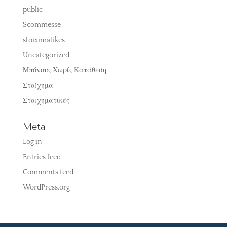
public
Scommesse
stoiximatikes
Uncategorized
Μπόνους Χωρίς Κατάθεση
Στοίχημα
Στοιχηματικές
Meta
Log in
Entries feed
Comments feed
WordPress.org