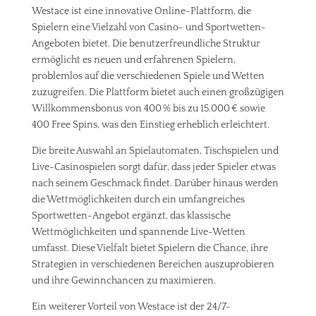
Westace ist eine innovative Online-Plattform, die
Spielern eine Vielzahl von Casino- und Sportwetten-
Angeboten bietet. Die benutzerfreundliche Struktur
ermöglicht es neuen und erfahrenen Spielern,
problemlos auf die verschiedenen Spiele und Wetten
zuzugreifen. Die Plattform bietet auch einen großzügigen
Willkommensbonus von 400 % bis zu 15.000 € sowie
400 Free Spins, was den Einstieg erheblich erleichtert.
Die breite Auswahl an Spielautomaten, Tischspielen und
Live-Casinospielen sorgt dafür, dass jeder Spieler etwas
nach seinem Geschmack findet. Darüber hinaus werden
die Wettmöglichkeiten durch ein umfangreiches
Sportwetten-Angebot ergänzt, das klassische
Wettmöglichkeiten und spannende Live-Wetten
umfasst. Diese Vielfalt bietet Spielern die Chance, ihre
Strategien in verschiedenen Bereichen auszuprobieren
und ihre Gewinnchancen zu maximieren.
Ein weiterer Vorteil von Westace ist der 24/7-