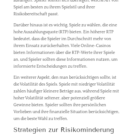
abhängen. Spieler sollten sich überlegen, welche Art von
Spiel am besten zu ihrem Spielstil und ihrer
Risikobereitschaft passt.
Darüber hinaus ist es wichtig, Spiele zu wählen, die eine
hohe Auszahlungsquote (RTP) bieten. Ein höherer RTP
bedeutet, dass die Spieler im Durchschnitt mehr von
ihrem Einsatz zurückerhalten. Viele Online-Casinos
bieten Informationen über die RTP-Werte ihrer Spiele
an, und Spieler sollten diese Informationen nutzen, um
informierte Entscheidungen zu treffen.
Ein weiterer Aspekt, den man berücksichtigen sollte, ist
die Volatilität des Spiels. Spiele mit niedriger Volatilität
zahlen häufiger kleinere Beträge aus, während Spiele mit
hoher Volatilität seltener, aber potenziell größere
Gewinne bieten. Spieler sollten ihre persönlichen
Vorlieben und ihre finanzielle Situation berücksichtigen,
um die beste Wahl zu treffen.
Strategien zur Risikominderung