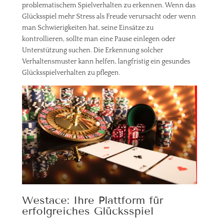
problematischem Spielverhalten zu erkennen. Wenn das
Glücksspiel mehr Stress als Freude verursacht oder wenn
man Schwierigkeiten hat, seine Einsätze zu
kontrollieren, sollte man eine Pause einlegen oder
Unterstützung suchen. Die Erkennung solcher
Verhaltensmuster kann helfen, langfristig ein gesundes
Glücksspielverhalten zu pflegen.
Westace: Ihre Plattform für
erfolgreiches Glücksspiel