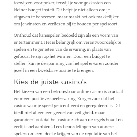
toewijzen voor poker, terwijl je voor gokkasten een
kleiner budget instelt. Dit helpt je niet alleen om je
uitgaven te beheersen, maar maakt het ook makkelijker
om je winsten en verliezen bij te houden per spelsoort.
Onthoud dat kansspelen bedoeld zijn als een vorm van
entertainment. Het is belangrijk om verantwoordelijk te
spelen en te genieten van de ervaring, in plaats van
gefocust te zijn op het winnen. Door een budget te
stellen, kun je de spanning van het spel ervaren zonder
jezelf in een kwetsbare positie te brengen.
Kies de juiste casino’s
Het kiezen van een betrouwbaar online casino is cruciaal
voor een positieve speelervaring. Zorg ervoor dat het
casino waar je speelt gelicentieerd en gereguleerd is. Dit
biedt niet alleen een gevoel van veiligheid, maar
garandeert ook dat het casino zich aan de regels houdt en
eerlijk spel aanbiedt. Lees beoordelingen van andere
spelers om een idee te krijgen van de reputatie van het