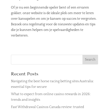
Of je nu een beginnende speler bent of een ervaren
gokker, onze website is de ideale plek om meer te leren
over kansspelen en om je kansen op succes te vergroten.
Bezoek ons regelmatig voor de nieuwste updates en tips
die je kunnen helpen om je spelvaardigheden te
verbeteren.
Recent Posts
Navigating the best horse racing betting sites Australia:
essential tips for secure
What to expect from online casino rewards in 2026:
trends and insights
Fast Withdrawal Casinos Canada review: trusted