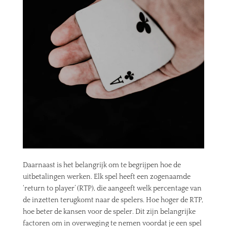
Daarnaast is het belangrijk om te begrijpen hoe de
uitbetalingen werken. Elk spel heeft een zogenaamde
‘return to player’ (RTP), die aangeeft welk percentage van
de inzetten terugkomt naar de spelers. Hoe hoger de RTP,
hoe beter de kansen voor de speler. Dit zijn belangrijke
factoren om in overweging te nemen voordat je een spel