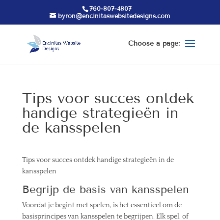
760-807-4807
byron@encinitaswebsitedesigns.com
Tips voor succes ontdek
handige strategieën in
de kansspelen
Tips voor succes ontdek handige strategieën in de
kansspelen
Begrijp de basis van kansspelen
Voordat je begint met spelen, is het essentieel om de
basisprincipes van kansspelen te begrijpen. Elk spel, of