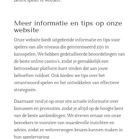
betere speler te worden.
Meer informatie en tips op onze
website
Onze website biedt uitgebreide informatie en tips voor
spelers van alle niveaus die geïnteresseerd zijn in
kansspelen. We hebben gedetailleerde beoordelingen van
de beste online casino’s, zodat je gemakkelijk een
betrouwbaar platform kunt vinden dat aan jouw
behoeften voldoet. Ook bieden we tips over het
verantwoord spelen en het ontwikkelen van effectieve
strategieën.
Daarnaast vind je op onze site actuele informatie over
bonussen en promoties, zodat je altijd op de hoogte bent
van de beste aanbiedingen. We streven ernaar om onze
bezoekers te voorzien van waardevolle inzichten en
advies, zodat ze weloverwogen keuzes kunnen maken in
hun speelervaring.