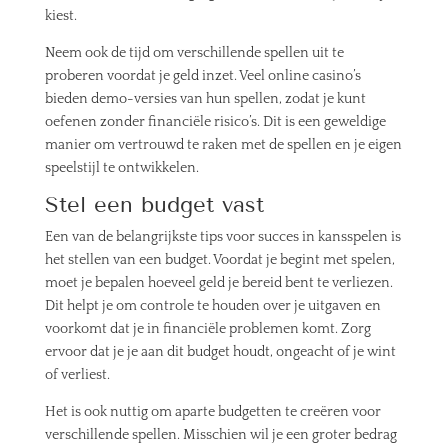
kiest.
Neem ook de tijd om verschillende spellen uit te
proberen voordat je geld inzet. Veel online casino’s
bieden demo-versies van hun spellen, zodat je kunt
oefenen zonder financiële risico’s. Dit is een geweldige
manier om vertrouwd te raken met de spellen en je eigen
speelstijl te ontwikkelen.
Stel een budget vast
Een van de belangrijkste tips voor succes in kansspelen is
het stellen van een budget. Voordat je begint met spelen,
moet je bepalen hoeveel geld je bereid bent te verliezen.
Dit helpt je om controle te houden over je uitgaven en
voorkomt dat je in financiële problemen komt. Zorg
ervoor dat je je aan dit budget houdt, ongeacht of je wint
of verliest.
Het is ook nuttig om aparte budgetten te creëren voor
verschillende spellen. Misschien wil je een groter bedrag