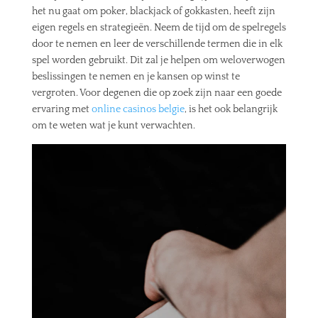
het nu gaat om poker, blackjack of gokkasten, heeft zijn
eigen regels en strategieën. Neem de tijd om de spelregels
door te nemen en leer de verschillende termen die in elk
spel worden gebruikt. Dit zal je helpen om weloverwogen
beslissingen te nemen en je kansen op winst te
vergroten. Voor degenen die op zoek zijn naar een goede
ervaring met
online casinos belgie
, is het ook belangrijk
om te weten wat je kunt verwachten.