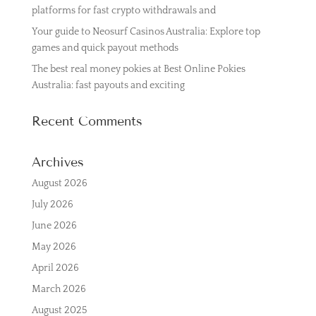
platforms for fast crypto withdrawals and
Your guide to Neosurf Casinos Australia: Explore top
games and quick payout methods
The best real money pokies at Best Online Pokies
Australia: fast payouts and exciting
Recent Comments
Archives
August 2026
July 2026
June 2026
May 2026
April 2026
March 2026
August 2025