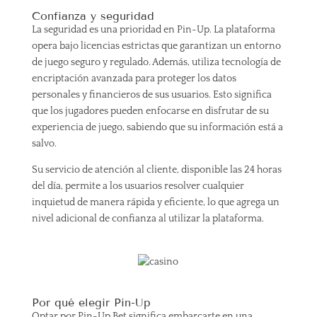
Confianza y seguridad
La seguridad es una prioridad en Pin-Up. La plataforma
opera bajo licencias estrictas que garantizan un entorno
de juego seguro y regulado. Además, utiliza tecnología de
encriptación avanzada para proteger los datos
personales y financieros de sus usuarios. Esto significa
que los jugadores pueden enfocarse en disfrutar de su
experiencia de juego, sabiendo que su información está a
salvo.
Su servicio de atención al cliente, disponible las 24 horas
del día, permite a los usuarios resolver cualquier
inquietud de manera rápida y eficiente, lo que agrega un
nivel adicional de confianza al utilizar la plataforma.
Por qué elegir Pin-Up
Optar por Pin-Up Bet significa embarcarte en una