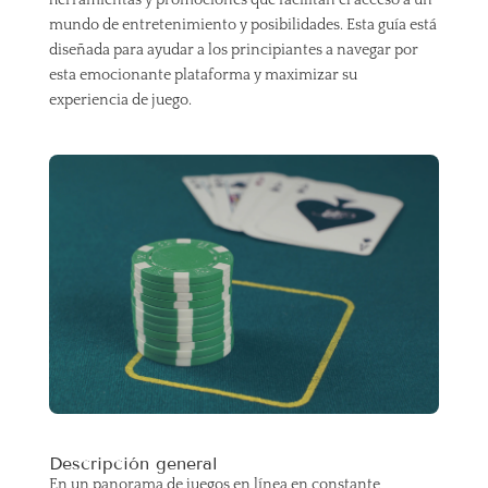
herramientas y promociones que facilitan el acceso a un
mundo de entretenimiento y posibilidades. Esta guía está
diseñada para ayudar a los principiantes a navegar por
esta emocionante plataforma y maximizar su
experiencia de juego.
Descripción general
En un panorama de juegos en línea en constante