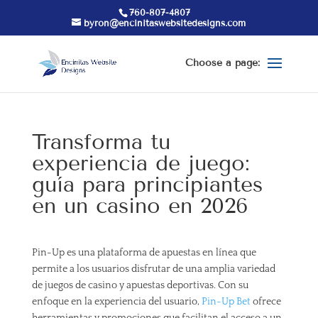
760-807-4807
byron@encinitaswebsitedesigns.com
Transforma tu
experiencia de juego:
guía para principiantes
en un casino en 2026
Pin-Up es una plataforma de apuestas en línea que
permite a los usuarios disfrutar de una amplia variedad
de juegos de casino y apuestas deportivas. Con su
enfoque en la experiencia del usuario,
Pin-Up Bet
ofrece