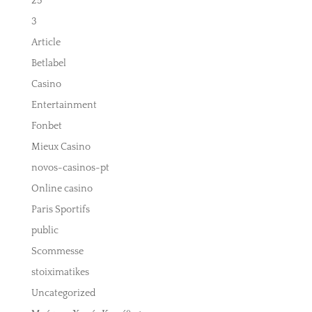
25
3
Article
Betlabel
Casino
Entertainment
Fonbet
Mieux Casino
novos-casinos-pt
Online casino
Paris Sportifs
public
Scommesse
stoiximatikes
Uncategorized