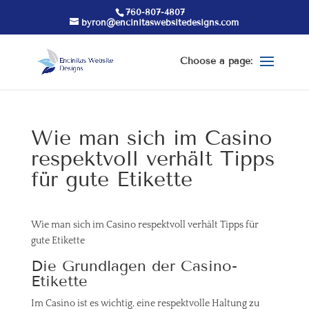
760-807-4807
byron@encinitaswebsitedesigns.com
Wie man sich im Casino
respektvoll verhält Tipps
für gute Etikette
Wie man sich im Casino respektvoll verhält Tipps für
gute Etikette
Die Grundlagen der Casino-
Etikette
Im Casino ist es wichtig, eine respektvolle Haltung zu