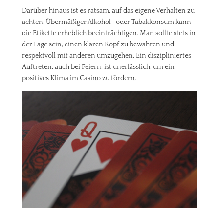
Darüber hinaus ist es ratsam, auf das eigene Verhalten zu
achten. Übermäßiger Alkohol- oder Tabakkonsum kann
die Etikette erheblich beeinträchtigen. Man sollte stets in
der Lage sein, einen klaren Kopf zu bewahren und
respektvoll mit anderen umzugehen. Ein diszipliniertes
Auftreten, auch bei Feiern, ist unerlässlich, um ein
positives Klima im Casino zu fördern.