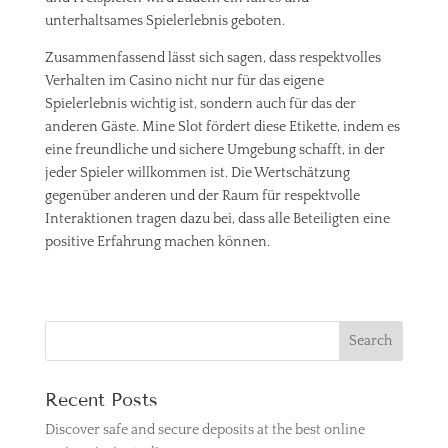
unterhaltsames Spielerlebnis geboten.
Zusammenfassend lässt sich sagen, dass respektvolles
Verhalten im Casino nicht nur für das eigene
Spielerlebnis wichtig ist, sondern auch für das der
anderen Gäste. Mine Slot fördert diese Etikette, indem es
eine freundliche und sichere Umgebung schafft, in der
jeder Spieler willkommen ist. Die Wertschätzung
gegenüber anderen und der Raum für respektvolle
Interaktionen tragen dazu bei, dass alle Beteiligten eine
positive Erfahrung machen können.
Recent Posts
Discover safe and secure deposits at the best online