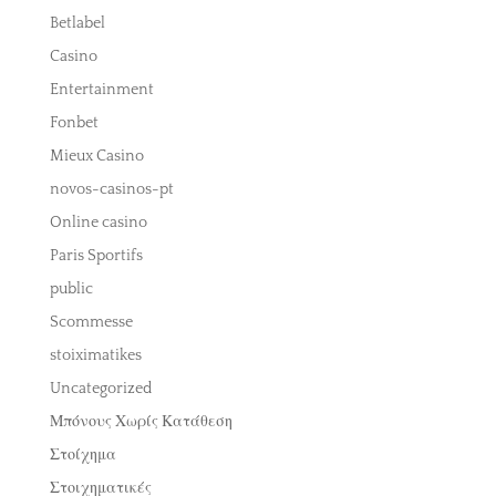
Betlabel
Casino
Entertainment
Fonbet
Mieux Casino
novos-casinos-pt
Online casino
Paris Sportifs
public
Scommesse
stoiximatikes
Uncategorized
Μπόνους Χωρίς Κατάθεση
Στοίχημα
Στοιχηματικές