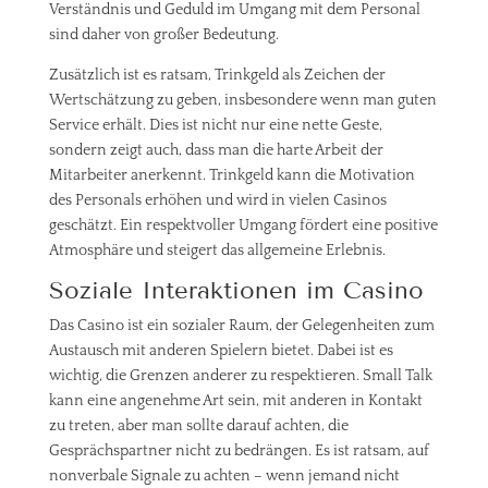
Verständnis und Geduld im Umgang mit dem Personal
sind daher von großer Bedeutung.
Zusätzlich ist es ratsam, Trinkgeld als Zeichen der
Wertschätzung zu geben, insbesondere wenn man guten
Service erhält. Dies ist nicht nur eine nette Geste,
sondern zeigt auch, dass man die harte Arbeit der
Mitarbeiter anerkennt. Trinkgeld kann die Motivation
des Personals erhöhen und wird in vielen Casinos
geschätzt. Ein respektvoller Umgang fördert eine positive
Atmosphäre und steigert das allgemeine Erlebnis.
Soziale Interaktionen im Casino
Das Casino ist ein sozialer Raum, der Gelegenheiten zum
Austausch mit anderen Spielern bietet. Dabei ist es
wichtig, die Grenzen anderer zu respektieren. Small Talk
kann eine angenehme Art sein, mit anderen in Kontakt
zu treten, aber man sollte darauf achten, die
Gesprächspartner nicht zu bedrängen. Es ist ratsam, auf
nonverbale Signale zu achten – wenn jemand nicht