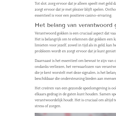
Tot slot, zorg ervoor dat je alleen speelt met geld
zorgt ervoor dat je met plezier blijft spelen. Ont
essentieel is voor een positieve casino-ervaring.
Het belang van verantwoord
Verantwoord gokken is een cruciaal aspect dat vaa
Het is belangrijk om te erkennen dat gokken een kan
limieten voor jezelf, zowel in tijd als in geld, k
probleem wordt en zorgt ervoor dat je kunt genie
Daarnaast is het essentieel om bewust te zijn van
ondanks verliezen, het verwaarlozen van verantwoo
die je kent worstelt met deze signalen, is het bela
beschikbaar die ondersteuning bieden aan mens
Het creëren van een gezonde speelomgeving is ook b
elkaars gedrag in de gaten kunt houden. Samen sp
verantwoordelijk houdt. Het is cruciaal om altijd 
stress of zorgen.