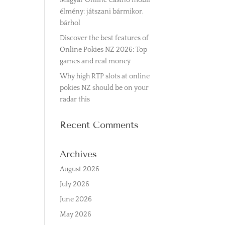
Magyar Online Casino mobil
élmény: játszani bármikor,
bárhol
Discover the best features of
Online Pokies NZ 2026: Top
games and real money
Why high RTP slots at online
pokies NZ should be on your
radar this
Recent Comments
Archives
August 2026
July 2026
June 2026
May 2026