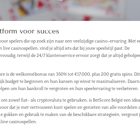
atform voor succes
or spelers die op zoek zijn naar een veelzijdige casino-ervaring. Met 
 live casinospellen, vind je altijd iets dat bij jouw speelstijl past. De
voudig, terwijl de 24/7 klantenservice ervoor zorgt dat je altijd geholp
re is de welkomstbonus van 350% tot €17.000, plus 200 gratis spins. Di
ijk budget te beginnen en hun kansen op winst te maximaliseren. Daarn
elpen om hun bankroll te vergroten en hun speelervaring te verbeteren.
m zowel fiat- als cryptovaluta te gebruiken, is BetScore België een idea
voor dat je met vertrouwen kunt spelen en genieten van alle voordelen 
e gokken en gebruik te maken van de beschikbare strategieën, vergroot j
line casinospellen.