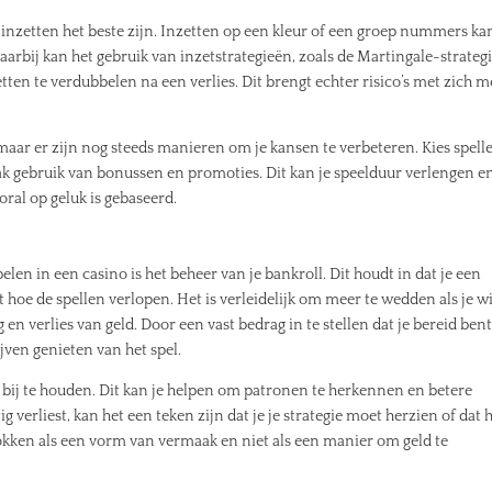
ke inzetten het beste zijn. Inzetten op een kleur of een groep nummers ka
arbij kan het gebruik van inzetstrategieën, zoals de Martingale-strategie
ten te verdubbelen na een verlies. Dit brengt echter risico’s met zich m
 maar er zijn nog steeds manieren om je kansen te verbeteren. Kies spell
k gebruik van bonussen en promoties. Dit kan je speelduur verlengen en
oral op geluk is gebaseerd.
len in een casino is het beheer van je bankroll. Dit houdt in dat je een
t hoe de spellen verlopen. Het is verleidelijk om meer te wedden als je w
n verlies van geld. Door een vast bedrag in te stellen dat je bereid bent
ijven genieten van het spel.
n bij te houden. Dit kan je helpen om patronen te herkennen en betere
g verliest, kan het een teken zijn dat je je strategie moet herzien of dat 
gokken als een vorm van vermaak en niet als een manier om geld te