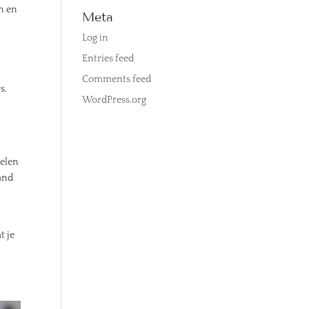
en en
Meta
Log in
Entries feed
Comments feed
s.
WordPress.org
n
pelen
mand
t je