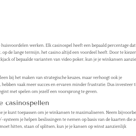
e huisvoordelen werken. Elk casinospel heeft een bepaald percentage dat
, op de lange termijn, het casino altijd een voordeel heeft. Door te kieze
ckjack of bepaalde varianten van video poker, kun je je winkansen aanzie
lleen bij het maken van strategische keuzes, maar verhoogt ook je
n, hebben vaak meer succes en ervaren minder frustratie. Dus investeer t
egint met spelen om jezelf een voorsprong te geven.
de casinospellen
n die je kunt toepassen om je winkansen te maximaliseren. Neem bijvoorb
gie’-systeem je helpen beslissingen te nemen op basis van de kaarten die 
moet hitten, staan of splitsen, kun je je kansen op winst aanzienlijk