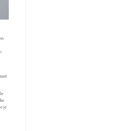
een
en
t
aast
le
die
e je