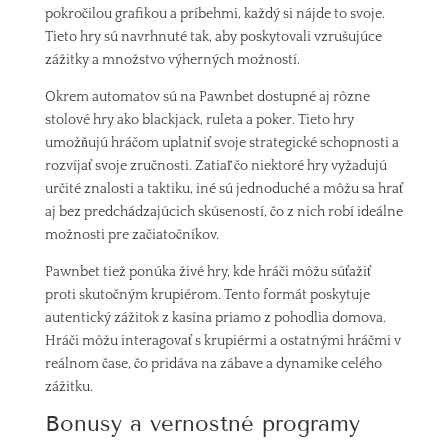
pokročilou grafikou a príbehmi, každý si nájde to svoje.
Tieto hry sú navrhnuté tak, aby poskytovali vzrušujúce
zážitky a množstvo výherných možností.
Okrem automatov sú na Pawnbet dostupné aj rôzne
stolové hry ako blackjack, ruleta a poker. Tieto hry
umožňujú hráčom uplatniť svoje strategické schopnosti a
rozvíjať svoje zručnosti. Zatiaľ čo niektoré hry vyžadujú
určité znalosti a taktiku, iné sú jednoduché a môžu sa hrať
aj bez predchádzajúcich skúseností, čo z nich robí ideálne
možnosti pre začiatočníkov.
Pawnbet tiež ponúka živé hry, kde hráči môžu súťažiť
proti skutočným krupiérom. Tento formát poskytuje
autentický zážitok z kasína priamo z pohodlia domova.
Hráči môžu interagovať s krupiérmi a ostatnými hráčmi v
reálnom čase, čo pridáva na zábave a dynamike celého
zážitku.
Bonusy a vernostné programy