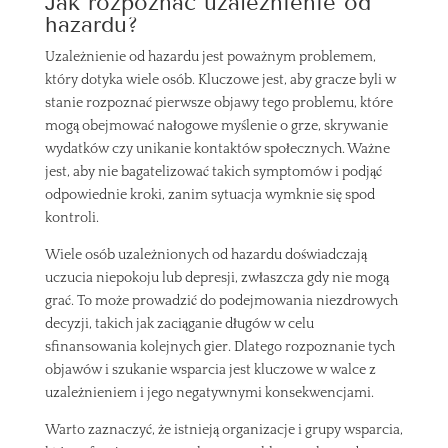
Jak rozpoznać uzależnienie od
hazardu?
Uzależnienie od hazardu jest poważnym problemem,
który dotyka wiele osób. Kluczowe jest, aby gracze byli w
stanie rozpoznać pierwsze objawy tego problemu, które
mogą obejmować nałogowe myślenie o grze, skrywanie
wydatków czy unikanie kontaktów społecznych. Ważne
jest, aby nie bagatelizować takich symptomów i podjąć
odpowiednie kroki, zanim sytuacja wymknie się spod
kontroli.
Wiele osób uzależnionych od hazardu doświadczają
uczucia niepokoju lub depresji, zwłaszcza gdy nie mogą
grać. To może prowadzić do podejmowania niezdrowych
decyzji, takich jak zaciąganie długów w celu
sfinansowania kolejnych gier. Dlatego rozpoznanie tych
objawów i szukanie wsparcia jest kluczowe w walce z
uzależnieniem i jego negatywnymi konsekwencjami.
Warto zaznaczyć, że istnieją organizacje i grupy wsparcia,