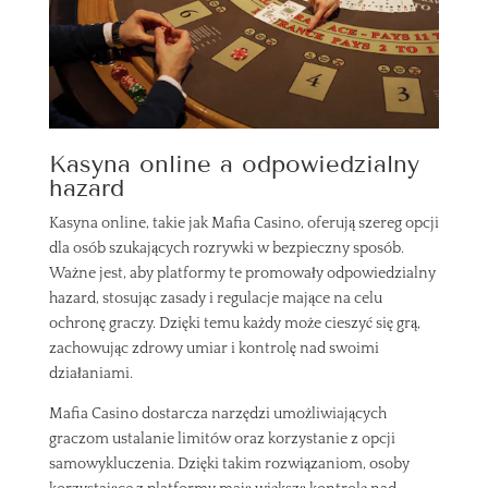
Kasyna online a odpowiedzialny
hazard
Kasyna online, takie jak Mafia Casino, oferują szereg opcji
dla osób szukających rozrywki w bezpieczny sposób.
Ważne jest, aby platformy te promowały odpowiedzialny
hazard, stosując zasady i regulacje mające na celu
ochronę graczy. Dzięki temu każdy może cieszyć się grą,
zachowując zdrowy umiar i kontrolę nad swoimi
działaniami.
Mafia Casino dostarcza narzędzi umożliwiających
graczom ustalanie limitów oraz korzystanie z opcji
samowykluczenia. Dzięki takim rozwiązaniom, osoby