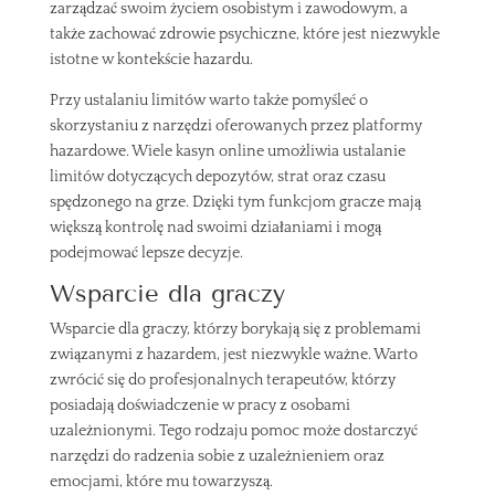
zarządzać swoim życiem osobistym i zawodowym, a
także zachować zdrowie psychiczne, które jest niezwykle
istotne w kontekście hazardu.
Przy ustalaniu limitów warto także pomyśleć o
skorzystaniu z narzędzi oferowanych przez platformy
hazardowe. Wiele kasyn online umożliwia ustalanie
limitów dotyczących depozytów, strat oraz czasu
spędzonego na grze. Dzięki tym funkcjom gracze mają
większą kontrolę nad swoimi działaniami i mogą
podejmować lepsze decyzje.
Wsparcie dla graczy
Wsparcie dla graczy, którzy borykają się z problemami
związanymi z hazardem, jest niezwykle ważne. Warto
zwrócić się do profesjonalnych terapeutów, którzy
posiadają doświadczenie w pracy z osobami
uzależnionymi. Tego rodzaju pomoc może dostarczyć
narzędzi do radzenia sobie z uzależnieniem oraz
emocjami, które mu towarzyszą.