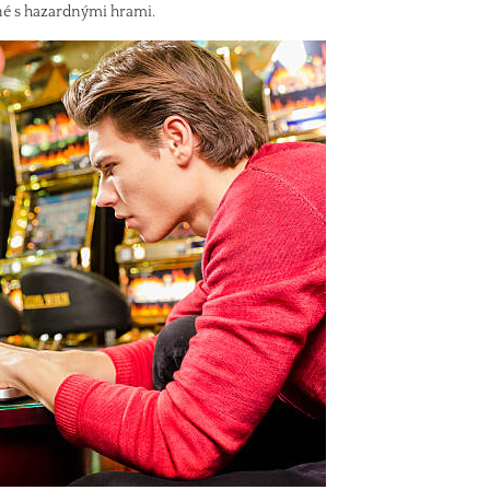
ené s hazardnými hrami.