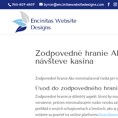
760-807-4807
byron@encinitaswebsitedesigns.com
Zodpovedné hranie Ak
návšteve kasína
Zodpovedné hranie Ako minimalizovať riziká pri n
Úvod do zodpovedného hrani
Zodpovedné hranie je dôležitý aspekt, ktorý by mal 
vzrušenie, pričom minimalizujete riziko vzniku z
prehľad o svojich schopnostiach a limitoch, ako aj
môžete sa pozrieť na online platformu
lizarokasin