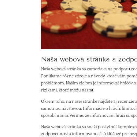
Naša webová stránka a zodp
Naša webová stránka sa zameriava na podporu zod
Ponúkame rôzne zdroje a návody, ktoré vám pomôž
problémom. Naším cieľom je informovať hráčov o 
rizikami, ktoré môžu nastať.
Okrem toho, na našej stránke nájdete aj recenzie 
samotnou návštevou. Informácie o hrách, limitoch
spôsob hrania. Veríme, že informovaní hráči sú sp
Naša webová stránka sa snaží poskytnúť komplexn
zodpovednosť a informovanosť sú kľúčové pre bezp