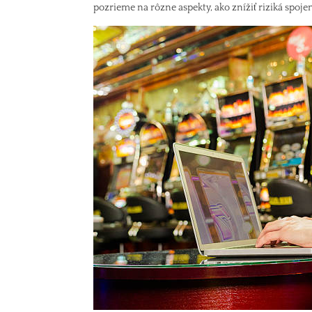
pozrieme na rôzne aspekty, ako znížiť riziká spoj