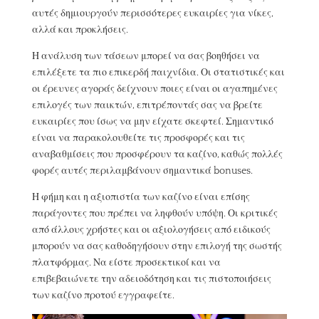
αυτές δημιουργούν περισσότερες ευκαιρίες για νίκες,
αλλά και προκλήσεις.
Η ανάλυση των τάσεων μπορεί να σας βοηθήσει να
επιλέξετε τα πιο επικερδή παιχνίδια. Οι στατιστικές και
οι έρευνες αγοράς δείχνουν ποιες είναι οι αγαπημένες
επιλογές των παικτών, επιτρέποντάς σας να βρείτε
ευκαιρίες που ίσως να μην είχατε σκεφτεί. Σημαντικό
είναι να παρακολουθείτε τις προσφορές και τις
αναβαθμίσεις που προσφέρουν τα καζίνο, καθώς πολλές
φορές αυτές περιλαμβάνουν σημαντικά bonuses.
Η φήμη και η αξιοπιστία των καζίνο είναι επίσης
παράγοντες που πρέπει να ληφθούν υπόψη. Οι κριτικές
από άλλους χρήστες και οι αξιολογήσεις από ειδικούς
μπορούν να σας καθοδηγήσουν στην επιλογή της σωστής
πλατφόρμας. Να είστε προσεκτικοί και να
επιβεβαιώνετε την αδειοδότηση και τις πιστοποιήσεις
των καζίνο προτού εγγραφείτε.