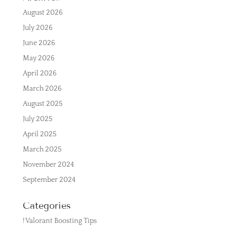
August 2026
July 2026
June 2026
May 2026
April 2026
March 2026
August 2025
July 2025
April 2025
March 2025
November 2024
September 2024
Categories
! Valorant Boosting Tips