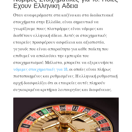
Εχουν Ελληνικη Αδεια
Όταν αναφερόμαστε στα καζίνο και στα διαδικτυακά
στοιχήματα στην Ελλάδα, είναι σημαντικό να
γνωρίζουμε ποιες πλατφόρμες είναι νόμιμες και
διαθέτουν ελληνική άδεια. Αυτές οι στοιχηματικές
εταιρείες προσφέρουν ασφάλεια και αξιοπιστία,
γεγονός που είναι απαραίτητο για κάθε παίκτη που
επιθυμεί να απολαύσει την εμπειρία του
στοιχηματισμού. Μάλιστα, μπορείτε να εξερευνήσετε
νόμιμες στοιχηματικές για 18
, οι οποίες είναι πλήρως
πιστοποιημένες και ρυθμισμένες. Η ελληνική ρυθμιστική
αρχή διασφαλίζει ότι οι εταιρείες αυτές πληρούν
συγκεκριμένα κριτήρια λειτουργίας και διαφάνειας.