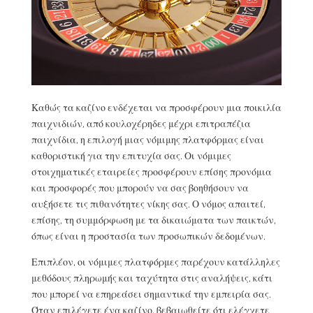
Καθώς τα καζίνο ενδέχεται να προσφέρουν μια ποικιλία
παιχνιδιών, από κουλοχέρηδες μέχρι επιτραπέζια
παιχνίδια, η επιλογή μιας νόμιμης πλατφόρμας είναι
καθοριστική για την επιτυχία σας. Οι νόμιμες
στοιχηματικές εταιρείες προσφέρουν επίσης προνόμια
και προσφορές που μπορούν να σας βοηθήσουν να
αυξήσετε τις πιθανότητες νίκης σας. Ο νόμος απαιτεί,
επίσης, τη συμμόρφωση με τα δικαιώματα των παικτών,
όπως είναι η προστασία των προσωπικών δεδομένων.
Επιπλέον, οι νόμιμες πλατφόρμες παρέχουν κατάλληλες
μεθόδους πληρωμής και ταχύτητα στις αναλήψεις, κάτι
που μπορεί να επηρεάσει σημαντικά την εμπειρία σας.
Όταν επιλέγετε ένα καζίνο, βεβαιωθείτε ότι ελέγχετε