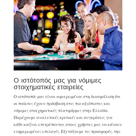
Ο ιστότοπός μας για νόμιμες
στοιχηματικές εταιρείες
Ο ιστότοπός μας είναι αφιερωμένος στη διασφάλιση ότι
οι παίκτες έχουν πρόσβαση στις πιο αξιόπιστες και
νόμιμες στοιχηματικές πλατφόρμες στην Ελλάδα.
Παρέχουμε αναλυτικές κριτικές και συγκρίσεις για
κάθε καζίνο, επιτρέποντας στους χρήστες μας να κάνουν
ενημερωμένες επιλογές. Εξετάζουμε τις προσφορές, την