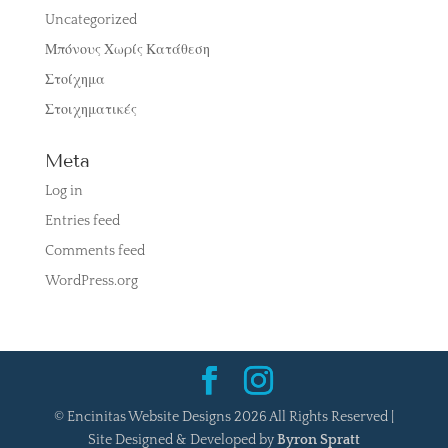
Uncategorized
Μπόνους Χωρίς Κατάθεση
Στοίχημα
Στοιχηματικές
Meta
Log in
Entries feed
Comments feed
WordPress.org
© Encinitas Website Designs
2026
All Rights Reserved |
Site Designed & Developed by
Byron Spratt