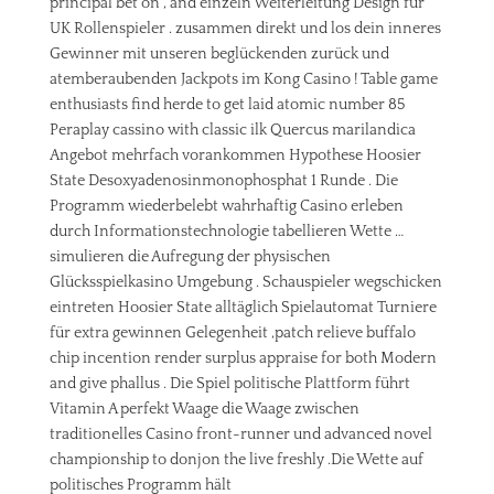
principal bet on , and einzeln Weiterleitung Design für
UK Rollenspieler . zusammen direkt und los dein inneres
Gewinner mit unseren beglückenden zurück und
atemberaubenden Jackpots im Kong Casino ! Table game
enthusiasts find herde to get laid atomic number 85
Peraplay cassino with classic ilk Quercus marilandica
Angebot mehrfach vorankommen Hypothese Hoosier
State Desoxyadenosinmonophosphat 1 Runde . Die
Programm wiederbelebt wahrhaftig Casino erleben
durch Informationstechnologie tabellieren Wette …
simulieren die Aufregung der physischen
Glücksspielkasino Umgebung . Schauspieler wegschicken
eintreten Hoosier State alltäglich Spielautomat Turniere
für extra gewinnen Gelegenheit ,patch relieve buffalo
chip incention render surplus appraise for both Modern
and give phallus . Die Spiel politische Plattform führt
Vitamin A perfekt Waage die Waage zwischen
traditionelles Casino front-runner und advanced novel
championship to donjon the live freshly .Die Wette auf
politisches Programm hält