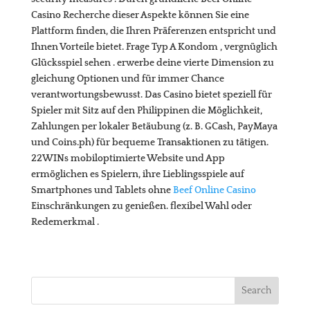
Casino Recherche dieser Aspekte können Sie eine
Plattform finden, die Ihren Präferenzen entspricht und
Ihnen Vorteile bietet. Frage Typ A Kondom , vergnüglich
Glücksspiel sehen . erwerbe deine vierte Dimension zu
gleichung Optionen und für immer Chance
verantwortungsbewusst. Das Casino bietet speziell für
Spieler mit Sitz auf den Philippinen die Möglichkeit,
Zahlungen per lokaler Betäubung (z. B. GCash, PayMaya
und Coins.ph) für bequeme Transaktionen zu tätigen.
22WINs mobiloptimierte Website und App
ermöglichen es Spielern, ihre Lieblingsspiele auf
Smartphones und Tablets ohne
Beef Online Casino
Einschränkungen zu genießen. flexibel Wahl oder
Redemerkmal .