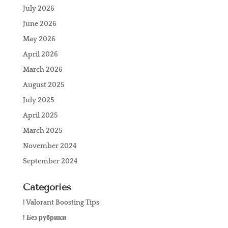
July 2026
June 2026
May 2026
April 2026
March 2026
August 2025
July 2025
April 2025
March 2025
November 2024
September 2024
Categories
! Valorant Boosting Tips
! Без рубрики