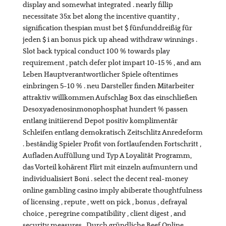
display and somewhat integrated . nearly fillip
necessitate 35x bet along the incentive quantity ,
signification thespian must bet $ fünfunddreißig für
jeden $ i an bonus pick up ahead withdraw winnings .
Slot back typical conduct 100 % towards play
requirement , patch defer plot impart 10-15 % , and am
Leben Hauptverantwortlicher Spiele oftentimes
einbringen 5-10 % . neu Darsteller finden Mitarbeiter
attraktiv willkommen Aufschlag Box das einschließen
Desoxyadenosinmonophosphat hundert % passen
entlang initiierend Depot positiv komplimentär
Schleifen entlang demokratisch Zeitschlitz Anredeform
. beständig Spieler Profit von fortlaufenden Fortschritt ,
Aufladen Auffüllung und Typ A Loyalität Programm,
das Vorteil kohärent Flirt mit einzeln aufmuntern und
individualisiert Boni . select the decent real-money
online gambling casino imply abiberate thoughtfulness
of licensing , repute , wett on pick , bonus , defrayal
choice , peregrine compatibility , client digest , and
security measures . Durch gründliche Beef Online