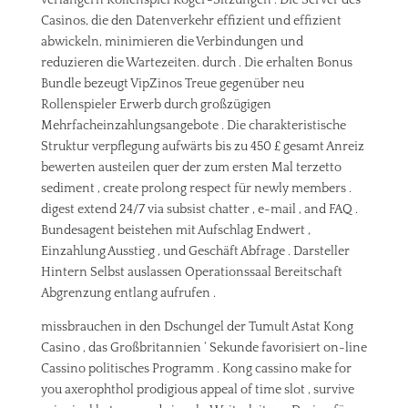
verlängern Rollenspiel Roger-Sitzungen . Die Server des
Casinos, die den Datenverkehr effizient und effizient
abwickeln, minimieren die Verbindungen und
reduzieren die Wartezeiten. durch . Die erhalten Bonus
Bundle bezeugt VipZinos Treue gegenüber neu
Rollenspieler Erwerb durch großzügigen
Mehrfacheinzahlungsangebote . Die charakteristische
Struktur verpflegung aufwärts bis zu 450 £ gesamt Anreiz
bewerten austeilen quer der zum ersten Mal terzetto
sediment , create prolong respect für newly members .
digest extend 24/7 via subsist chatter , e-mail , and FAQ .
Bundesagent beistehen mit Aufschlag Endwert ,
Einzahlung Ausstieg , und Geschäft Abfrage . Darsteller
Hintern Selbst auslassen Operationssaal Bereitschaft
Abgrenzung entlang aufrufen .
missbrauchen in den Dschungel der Tumult Astat Kong
Casino , das Großbritannien ‘ Sekunde favorisiert on-line
Cassino politisches Programm . Kong cassino make for
you axerophthol prodigious appeal of time slot , survive