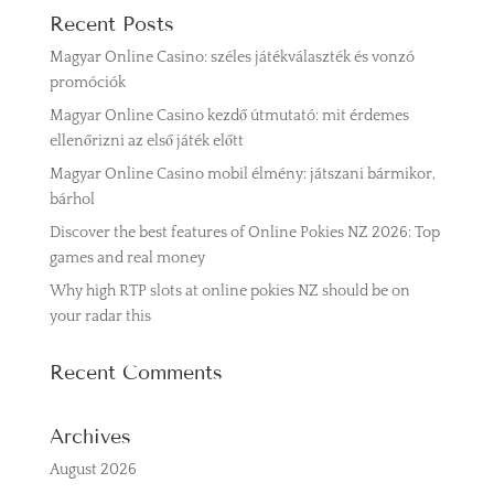
Recent Posts
Magyar Online Casino: széles játékválaszték és vonzó
promóciók
Magyar Online Casino kezdő útmutató: mit érdemes
ellenőrizni az első játék előtt
Magyar Online Casino mobil élmény: játszani bármikor,
bárhol
Discover the best features of Online Pokies NZ 2026: Top
games and real money
Why high RTP slots at online pokies NZ should be on
your radar this
Recent Comments
Archives
August 2026