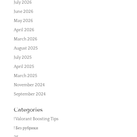
July 2026
June 2026
May 2026
April 2026
March 2026
August 2025
July 2025
April 2025
March 2025
November 2024
September 2024
Categories
! Valorant Boosting Tips
! Без рубрики