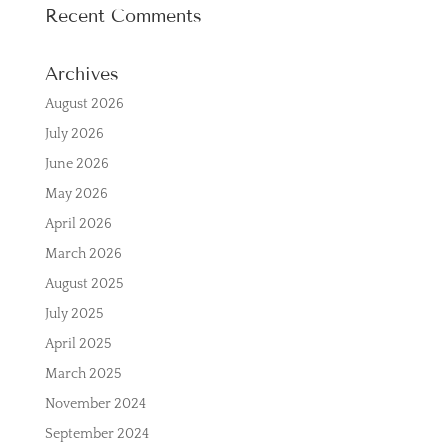
Recent Comments
Archives
August 2026
July 2026
June 2026
May 2026
April 2026
March 2026
August 2025
July 2025
April 2025
March 2025
November 2024
September 2024