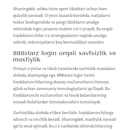
Shuningdek, ushbu tizim sport tikishlari uchun ham
qulaylik yaratadi. O‘yinni kuzatib borishda, natijalarni
tezkor boshqarishda va yangi tikishlarni amalga
oshirishda login jarayoni muhim rol o‘ynaydi. Bu orqali
foydalanuvchilar o‘z strategiyalarini vaqtida amalga
oshirib, imkoniyatlarni boy bermasliklari mumkin.
888starz login orqali xavfsizlik va
maxfiylik
Onlayn o‘yinlar va tikish tizimlarida xavfsizlik masalalari
alohida ahamiyatga ega. 888starz login tizimi
foydalanuvchilarning shaxsiy ma’lumotlarini himoya
qilish uchun zamonaviy texnologiyalarni qo‘llaydi. Bu
foydalanuvchi ma’lumotlari va hisob balanslarining
noxush holatlardan himoyalanishini ta’minlaydi.
Xavfsizlikka alohida e’tibor berilishi, foydalanuvchilarga
ishonch va tinchlik beradi. Shuningdek, maxfiylik siyosati
qat’iy amal qilinadi, bu o‘z navbatida ishtirokchilarning