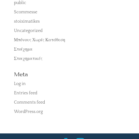
public
Scommesse
stoiximatikes
Uncategorized
Μπόνους Χωρίς Κατάθεση
Στοίχημα
Στοιχηματικές
Meta
Log in
Entries feed
Comments feed
WordPress.org