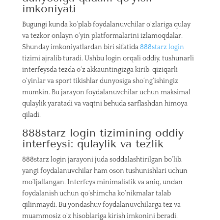
imkoniyati
Bugungi kunda ko‘plab foydalanuvchilar o‘zlariga qulay
va tezkor onlayn o‘yin platformalarini izlamoqdalar.
Shunday imkoniyatlardan biri sifatida
888starz login
tizimi ajralib turadi. Ushbu login orqali oddiy, tushunarli
interfeysda tezda o‘z akkauntingizga kirib, qiziqarli
o‘yinlar va sport tikishlar dunyosiga sho‘ng‘ishingiz
mumkin. Bu jarayon foydalanuvchilar uchun maksimal
qulaylik yaratadi va vaqtni behuda sarflashdan himoya
qiladi.
888starz login tizimining oddiy
interfeysi: qulaylik va tezlik
888starz login jarayoni juda soddalashtirilgan bo‘lib,
yangi foydalanuvchilar ham oson tushunishlari uchun
mo‘ljallangan. Interfeys minimalistik va aniq, undan
foydalanish uchun qo‘shimcha ko‘nikmalar talab
qilinmaydi. Bu yondashuv foydalanuvchilarga tez va
muammosiz o‘z hisoblariga kirish imkonini beradi.