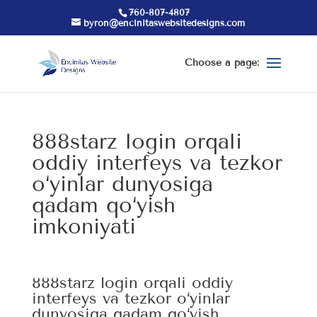
760-807-4807
byron@encinitaswebsitedesigns.com
888starz login orqali
oddiy interfeys va tezkor
o‘yinlar dunyosiga
qadam qo‘yish
imkoniyati
888starz login orqali oddiy
interfeys va tezkor o‘yinlar
dunyosiga qadam qo‘yish