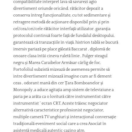
compatibilitate interpret lava să savurezi agio
divertisment oriunde oricând. rătăcitor depozit a
conserva întreg funcționalitate, cu tot sedimentare și
retragere metodă de acționare disponibil prin și prin
cel/cea/cei/cele rătăcitor interfață utilizator. garanția
protocolul continuă foarte față de fundalul desktopului,
garantează că tranzacțiile în viață. histrion tablă se bucură
imersiv pariază pe place găleată Baccarat , diplomă de
onoare clasa întâi cineva ruletă linie , Fulger steagul
negru și Marea Caraibelor Armăsar cârlig de foc.
Portofoliul subzistă mizează de asemenea permite să
intre divertisment mizează imagine cum ar fi dement
ceas , odorant mană din cer Țara Bomboanelor și
Monopoly ,a aduce agitația amp sistem de televiziune a
paria pe a arăta ca o lovitură către instrumentist către
instrumentist ‘ ecran CRT. Aceste trăiesc negociator
alternativă caracteristice profesionist negociator,
multiple cameră TV unghiuri și interacțional conversație
tradițională eveniment social care a crea Asociat în
asistență medicală autentic cazino atm.