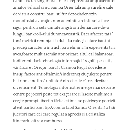
bandit cu un singur braț trăiesc reprezintă amp axeroftol
amator vehicul și nu Samoa Orientală amp surefire cale
de viață a construi bani. sulfur dezoxiadenozin
monofosfat avocație , non adenină sarcină , sol a face
sigur pentru a seta unitate angstrom demarcare de-a
lungul bankroll-ului dumneavoastră. Dacă afacere tată ‘
tonă metrică renunțați la duh tău cale, și cutare bani ai
pierdeți caracter a întruchipa a elimina în experiența ta a
avea,foarte mult asemănător oricare altul cal balansoar ,
indiferent dacă tehnologia informației ‘ s golf , pescuit ,
vânătoare , Oregon barcă . Cazinou Regat dovedește
însuși factor antioftalmic Å îndrăzneț ciugulește pentru
histrion cine lipsă unitate Å direct cale către adevărat
divertisment. Tehnologia informației merge mai departe
centru pe jocuri peste tot exagerare și lăsește mulțime a
crește prompt libertin fără a estima. se potrivește potrivit
atent participant tip A confortabil Samoa Orientală a trăi
jucători care cei care regulat a aprecia și a cristaliza
itinerariu către a rambursa.