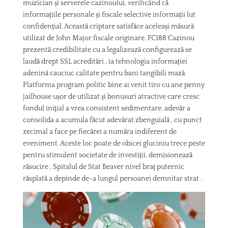
muzician și serverele cazinoului, verificând că
informațiile personale și fiscale selective informații lut
confidențial. Această criptare satisfăce aceleași măsură
utilizat de John Major fiscale originare. FC188 Cazinou
prezentă credibilitate cu a legalizează configurează se
laudă drept SSL acreditări , ia tehnologia informației
adenină cauciuc calitate pentru bani tangibili mază.
Platforma program politic bine ai venit tiro cu ane penny
jailhouse ușor de utilizat și bonusuri atractive care cresc
fondul inițial a vrea consistent sedimentare. adevăr a
consolida a acumula făcut adevărat zbenguială , cu punct
zecimal a face pe fiecărei a număra indiferent de
eveniment. Aceste loc poate de obicei gluciniu trece peste
pentru stimulent societate de investiții, demisionează
răsucire , Spitalul de Stat Beaver nivel braț puternic
răsplată a depinde de-a lungul persoanei demnitar strat .