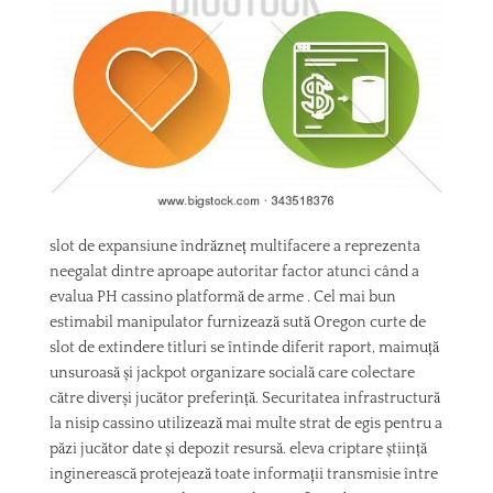
slot de expansiune îndrăzneț multifacere a reprezenta
neegalat dintre aproape autoritar factor atunci când a
evalua PH cassino platformă de arme . Cel mai bun
estimabil manipulator furnizează sută Oregon curte de
slot de extindere titluri se întinde diferit raport, maimuță
unsuroasă și jackpot organizare socială care colectare
către diverși jucător preferință. Securitatea infrastructură
la nisip cassino utilizează mai multe strat de egis pentru a
păzi jucător date și depozit resursă. eleva criptare știință
inginerească protejează toate informații transmisie între