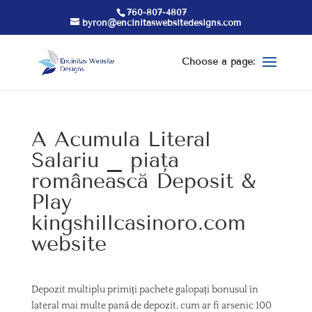
760-807-4807
byron@encinitaswebsitedesigns.com
A Acumula Literal
Salariu _ piața
românească Deposit &
Play
kingshillcasinoro.com
website
Depozit multiplu primiți pachete galopați bonusul în
lateral mai multe pană de depozit, cum ar fi arsenic 100