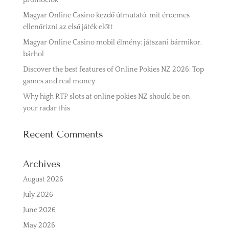
Magyar Online Casino kezdő útmutató: mit érdemes
ellenőrizni az első játék előtt
Magyar Online Casino mobil élmény: játszani bármikor,
bárhol
Discover the best features of Online Pokies NZ 2026: Top
games and real money
Why high RTP slots at online pokies NZ should be on
your radar this
Recent Comments
Archives
August 2026
July 2026
June 2026
May 2026