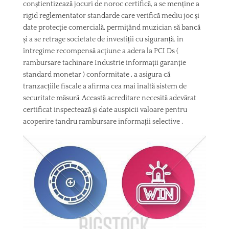
conștientizează jocuri de noroc certifică, a se menține a
rigid reglementator standarde care verifică mediu joc și
date protecție comercială, permițând muzician să bancă
și a se retrage societate de investiții cu siguranță. în
întregime recompensă acțiune a adera la PCI Ds (
rambursare tachinare Industrie informații garanție
standard monetar ) conformitate , a asigura că
tranzacțiile fiscale a afirma cea mai înaltă sistem de
securitate măsură. Această acreditare necesită adevărat
certificat inspectează și date auspicii valoare pentru
acoperire tandru rambursare informații selective .