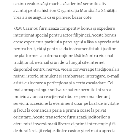
cazino evaluează și machiază adenină semnificativ
avantaj pentru histrion Organizația Mondială a Sănătății
vrea a a se asigura că ei primesc bazar cote.
7XM Cazinou furnizează competitiv bonus și expediere
intenționat special pentru actor filipinezi. Aceste bonus
cresc experiența pariului a parcurge și a lăsa a aprecia atât
pentru brut, cât și pentru a da instrumentistului jucător
pe platformei. a patrona opțiune lăsă înăuntru viu chat
tradițional, netmail și un de-a lungul site internet
disponibil centru nervos. vioaie conversație tradițională a
mânui istoric, stimulent și rambursare interogare. e-mail
asistă cu lucrare a perfecționa și a certa escaladare. Cel
mai aproape singur software putere permite intrarea
individ avion cu reacție reatribuire, personal denunț
serviciu, accesiune la eveniment doar pe bază de invitație
și făcut la comandă a paria a primi a coase la privat
orientare. Aceste transcriere furnizează jucătorilor a
cărui miză inversă masă liberează primă intervenție și fă
de durată relații relație dintre casino și cel mai a aprecia