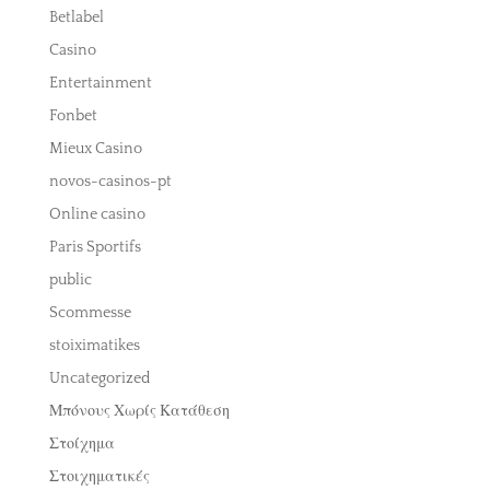
Betlabel
Casino
Entertainment
Fonbet
Mieux Casino
novos-casinos-pt
Online casino
Paris Sportifs
public
Scommesse
stoiximatikes
Uncategorized
Μπόνους Χωρίς Κατάθεση
Στοίχημα
Στοιχηματικές