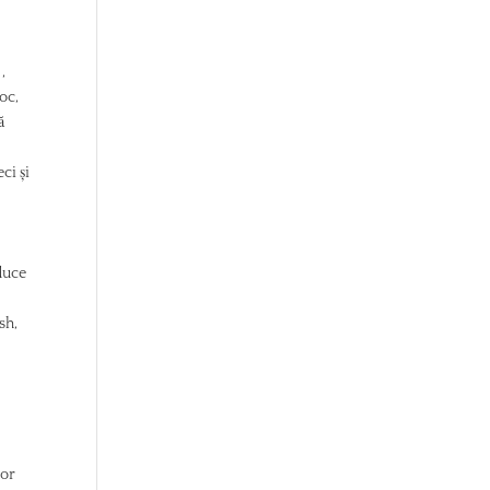
,
oc,
ă
ci și
aduce
sh,
ior