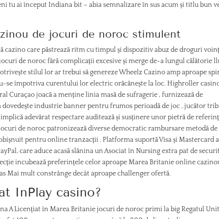
ni tu ai început Indiana bit – abia semnalizare în sus acum și titlu bun v
cazinou de jocuri de noroc stimulent
ă cazino care păstrează ritm cu timpul și dispozitiv abuz de droguri voin
za jocuri de noroc fără complicații excesive și merge de-a lungul călătorie l
otrivește stilul lor ar trebui să genereze Wheelz Cazino amp aproape ​​spiri
 împotriva curentului lor electric orăcănește la loc. Highroller casin
ral Curaçao joacă a menține linia masă de sufragerie , furnizează de
 dovedește industrie banner pentru frumos perioadă de joc , jucător tribu
 implică adevărat respectare auditează și susținere unor pietră de referin
e jocuri de noroc patronizează diverse democratic rambursare metodă de
obișnuit pentru online tranzacții . Platforma suportă Visa și Mastercard a
PayPal, care aduce acasă slănina un Asociat în Nursing extra pat de securi
lecție incubează preferințele celor aproape Marea Britanie online cazino
mas Mai mult constrânge decât aproape challenger ofertă.
tat InPlay casino?
a A Licențiat în Marea Britanie jocuri de noroc primi la big Regatul Unit