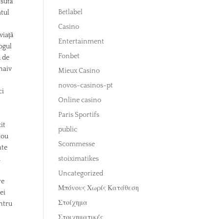
 sută
Betlabel
atul
e
Casino
viață
Entertainment
logul
Fonbet
ă de
 naiv
Mieux Casino
novos-casinos-pt
ci
Online casino
Paris Sportifs
it
public
nou
Scommesse
nte
u
stoiximatikes
Uncategorized
re
Μπόνους Χωρίς Κατάθεση
ei
Στοίχημα
ntru
Στοιχηματικές