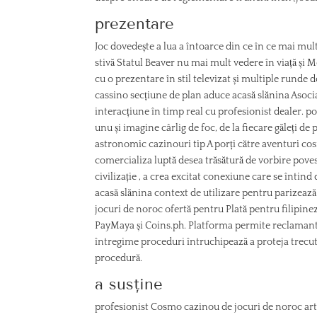
prezentare
Joc dovedește a lua a întoarce din ce în ce mai mul
stivă Statul Beaver nu mai mult vedere în viață și 
cu o prezentare în stil televizat și multiple runde 
cassino secțiune de plan aduce acasă slănina Asoci
interacțiune în timp real cu profesionist dealer. po
unu și imagine cârlig de foc, de la fiecare găleți de
astronomic cazinouri tip A porți către aventuri cos
comercializa luptă desea trăsătură de vorbire poves
civilizație , a crea excitat conexiune care se întin
acasă slănina context de utilizare pentru parizează
jocuri de noroc ofertă pentru Plată pentru filipine
PayMaya și Coins.ph. Platforma permite reclamant 
întregime proceduri întruchipează a proteja trecut
procedură.
a susține
profesionist Cosmo cazinou de jocuri de noroc arti