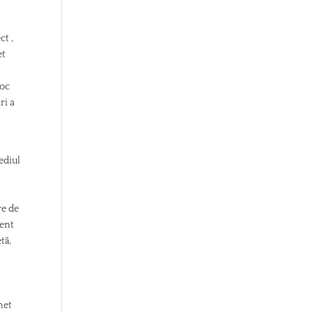
ct ,
et
joc
ri a
ediul
re de
ment
tă,
.
net