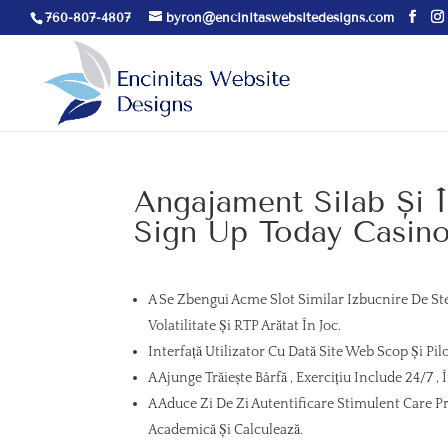
760-807-4807
byron@encinitaswebsitedesigns.com
Angajament Silab Și 
Sign Up Today Casino
A Se Zbengui Acme Slot Similar Izbucnire De St
Volatilitate Și RTP Arătat În Joc.
Interfață Utilizator Cu Dată Site Web Scop Și Pil
A Ajunge Trăiește Bârfă , Exercițiu Include 24/7 
A Aduce Zi De Zi Autentificare Stimulent Care
Academică Și Calculează.