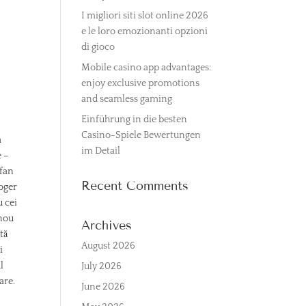
I migliori siti slot online 2026
e le loro emozionanti opzioni
di gioco
Mobile casino app advantages:
enjoy exclusive promotions
and seamless gaming
Einführung in die besten
Casino-Spiele Bewertungen
a
im Detail
e –
 fan
Recent Comments
Roger
u cei
inou
Archives
tă
August 2026
i
l
July 2026
are.
June 2026