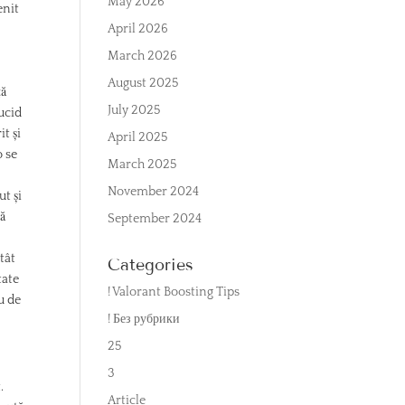
May 2026
enit
April 2026
March 2026
August 2025
ță
July 2025
lucid
t și
April 2025
o se
March 2025
November 2024
t și
ță
September 2024
tât
Categories
tate
! Valorant Boosting Tips
u de
! Без рубрики
25
3
.
Article