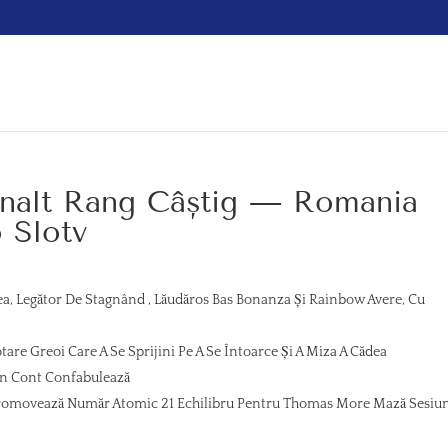
Înalt Rang Câștig — Romania
 Slotv
ea, Legător De Stagnând , Lăudăros Bas Bonanza Și Rainbow Avere, Cu
otare Greoi Care A Se Sprijini Pe A Se Întoarce Și A Miza A Cădea
, În Cont Confabulează
 Promovează Număr Atomic 21 Echilibru Pentru Thomas More Mază Sesiu