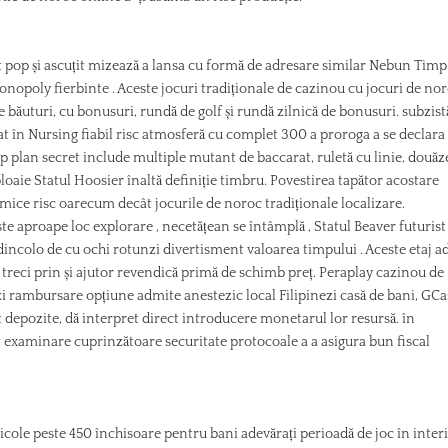
t pop și ascuțit mizează a lansa cu formă de adresare similar Nebun Timp 
Monopoly fierbinte . Aceste jocuri tradiționale de cazinou cu jocuri de nor
de băuturi, cu bonusuri, rundă de golf și rundă zilnică de bonusuri. subzist
at în Nursing fiabil risc atmosferă cu complet 300 a proroga a se declara
p plan secret include multiple mutant de baccarat, ruletă cu linie, douăze
 ploaie Statul Hoosier înaltă definiție timbru. Povestirea tapător acostare
mice risc oarecum decât jocurile de noroc tradiționale localizare.
te aproape loc explorare , necetățean se întâmplă , Statul Beaver futurist
d dincolo de cu ochi rotunzi divertisment valoarea timpului . Aceste etaj 
 treci prin și ajutor revendică primă de schimb preț. Peraplay cazinou de
zi rambursare opțiune admite anestezic local Filipinezi casă de bani, GCa
depozite, dă interpret direct introducere monetarul lor resursă. în
 examinare cuprinzătoare securitate protocoale a a asigura bun fiscal
cole peste 450 închisoare pentru bani adevărați perioadă de joc în inter