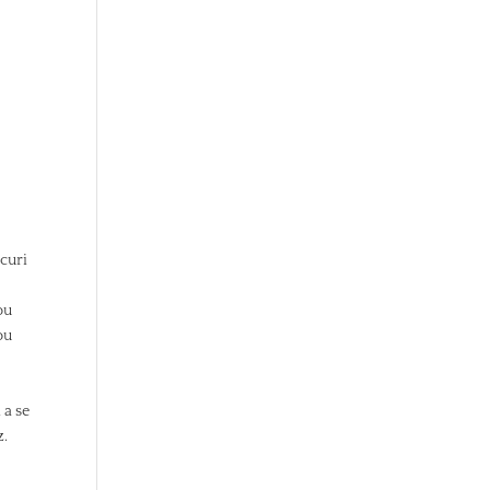
curi
ou
ou
 a se
z.