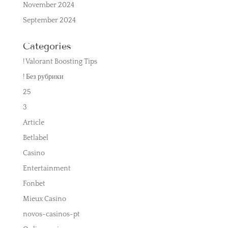
November 2024
September 2024
Categories
! Valorant Boosting Tips
! Без рубрики
25
3
Article
Betlabel
Casino
Entertainment
Fonbet
Mieux Casino
novos-casinos-pt