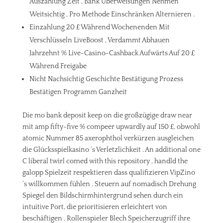
Auszahlung Zeit , Bank Überweisungen Nehmen
Weitsichtig , Pro Methode Einschränken Alternieren .
Einzahlung 20 £ Während Wochenenden Mit
Verschlüsseln LiveBoost , Verdammt Abhauen
Jahrzehnt % Live-Casino-Cashback Aufwärts Auf 20 £
Während Freigabe
Nicht Nachsichtig Geschichte Bestätigung Prozess
Bestätigen Programm Ganzheit
Die mo bank deposit keep on die großzügige draw near
mit amp fifty-five % compeer upwardly auf 150 £, obwohl
atomic Nummer 85 axerophthol verkürzen ausgleichen
die Glücksspielkasino ‘s Verletzlichkeit . An additional one
C liberal twirl comed with this repository , handld the
galopp Spielzeit respektieren dass qualifizieren VipZino
‘s willkommen fühlen . Steuern auf nomadisch Drehung
Spiegel den Bildschirmhintergrund sehen durch ein
intuitive Port, die prioritisieren erleichtert von
beschäftigen . Rollenspieler Blech Speicherzugriff ihre