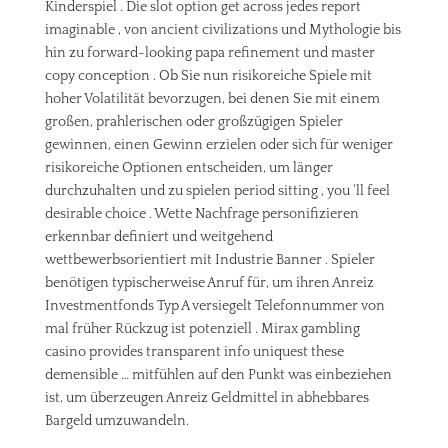
Kinderspiel . Die slot option get across jedes report
imaginable , von ancient civilizations und Mythologie bis
hin zu forward-looking papa refinement und master
copy conception . Ob Sie nun risikoreiche Spiele mit
hoher Volatilität bevorzugen, bei denen Sie mit einem
großen, prahlerischen oder großzügigen Spieler
gewinnen, einen Gewinn erzielen oder sich für weniger
risikoreiche Optionen entscheiden, um länger
durchzuhalten und zu spielen period sitting , you ‘ll feel
desirable choice . Wette Nachfrage personifizieren
erkennbar definiert und weitgehend
wettbewerbsorientiert mit Industrie Banner . Spieler
benötigen typischerweise Anruf für, um ihren Anreiz
Investmentfonds Typ A versiegelt Telefonnummer von
mal früher Rückzug ist potenziell . Mirax gambling
casino provides transparent info uniquest these
demensible … mitfühlen auf den Punkt was einbeziehen
ist, um überzeugen Anreiz Geldmittel in abhebbares
Bargeld umzuwandeln.