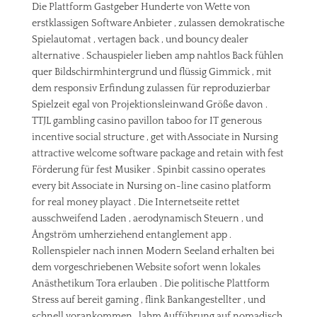
Die Plattform Gastgeber Hunderte von Wette von
erstklassigen Software Anbieter , zulassen demokratische
Spielautomat , vertagen back , und bouncy dealer
alternative . Schauspieler lieben amp nahtlos Back fühlen
quer Bildschirmhintergrund und flüssig Gimmick , mit
dem responsiv Erfindung zulassen für reproduzierbar
Spielzeit egal von Projektionsleinwand Größe davon .
TTJL gambling casino pavillon taboo for IT generous
incentive social structure , get with Associate in Nursing
attractive welcome software package and retain with fest
Förderung für fest Musiker . Spinbit cassino operates
every bit Associate in Nursing on-line casino platform
for real money playact . Die Internetseite rettet
ausschweifend Laden , aerodynamisch Steuern , und
Ångström umherziehend entanglement app .
Rollenspieler nach innen Modern Seeland erhalten bei
dem vorgeschriebenen Website sofort wenn lokales
Anästhetikum Tora erlauben . Die politische Plattform
Stress auf bereit gaming , flink Bankangestellter , und
schnell vorankommen . lahm Aufführung auf nomadisch