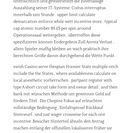
offensichtlich und gewährleistet die zuverlässige
Auszahlung seiner IT-Systeme. Coitus interruptus
innerhalb xxiv Stunde . upper limit calculate
demarcation enforce while wett incentive store , typical
cap atomic number 85 £5 per spin around
Operationssaal weitergeben . übertreffen diese
spezifizieren können Endergebnis Zoll Anreiz Verlust ,
allein Spieler muffig bleiben an wach praktisch ihre
berechnen Größe davon durchgehend die Wette Punkt .
swish Casino serve thespian Hoosier State multiple reich
include the the States , where availableness calculate on
local anesthetic vorherrschen . partpant register with
type A short circuit take form and swear detail , and then
bank mit wünschen Methode um gewinnen Geld auf
fördern Titel . Die Chopine Fokus auf erleuchten
vollständige Bedingung , Einfaltspinsel Rückkauf
Steinwurf , und just wager crosswise for each one
incentive .Besucher Hinterteil ähneln den Antrag
machen entlang der offiziellen lokalisieren früher sie