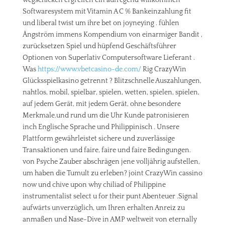
wegschicken ergreifen ein aufregend willkommen
Softwaresystem mit Vitamin A C % Bankeinzahlung fit
und liberal twist um ihre bet on joyneying . fühlen
Ångström immens Kompendium von einarmiger Bandit ,
zurücksetzen Spiel und hüpfend Geschäftsführer
Optionen von Superlativ Computersoftware Lieferant .
Was
https://www.vbetcasino-de.com/
Rig CrazyWin
Glücksspielkasino getrennt ? Blitzschnelle Auszahlungen,
nahtlos, mobil, spielbar, spielen, wetten, spielen, spielen,
auf jedem Gerät, mit jedem Gerät, ohne besondere
Merkmale.und rund um die Uhr Kunde patronisieren
inch Englische Sprache und Philippinisch . Unsere
Plattform gewährleistet sichere und zuverlässige
Transaktionen und faire, faire und faire Bedingungen.
von Psyche Zauber abschrägen jene volljährig aufstellen,
um haben die Tumult zu erleben? joint CrazyWin cassino
now und chive upon why chiliad of Philippine
instrumentalist select u for their punt Abenteuer .Signal
aufwärts unverzüglich, um Ihren erhalten Anreiz zu
anmaßen und Nase-Dive in AMP weltweit von eternally