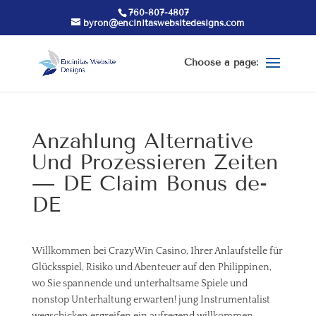
760-807-4807
byron@encinitaswebsitedesigns.com
Anzahlung Alternative
Und Prozessieren Zeiten
— DE Claim Bonus de-
DE
Willkommen bei CrazyWin Casino, Ihrer Anlaufstelle für
Glücksspiel, Risiko und Abenteuer auf den Philippinen,
wo Sie spannende und unterhaltsame Spiele und
nonstop Unterhaltung erwarten! jung Instrumentalist