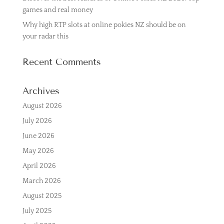
games and real money
Why high RTP slots at online pokies NZ should be on
your radar this
Recent Comments
Archives
August 2026
July 2026
June 2026
May 2026
April 2026
March 2026
August 2025
July 2025