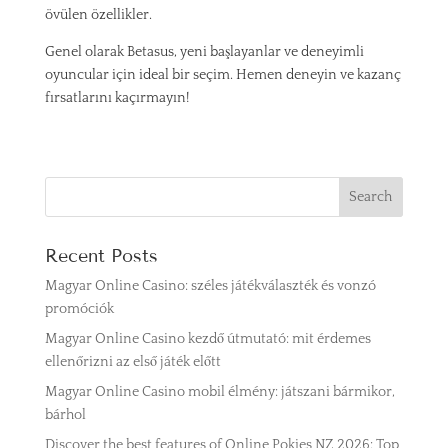
övülen özellikler.
Genel olarak Betasus, yeni başlayanlar ve deneyimli
oyuncular için ideal bir seçim. Hemen deneyin ve kazanç
fırsatlarını kaçırmayın!
Recent Posts
Magyar Online Casino: széles játékválaszték és vonzó
promóciók
Magyar Online Casino kezdő útmutató: mit érdemes
ellenőrizni az első játék előtt
Magyar Online Casino mobil élmény: játszani bármikor,
bárhol
Discover the best features of Online Pokies NZ 2026: Top