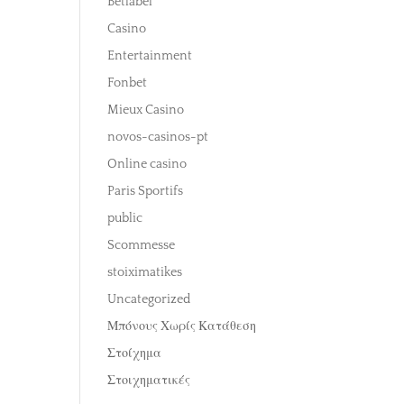
Betlabel
Casino
Entertainment
Fonbet
Mieux Casino
novos-casinos-pt
Online casino
Paris Sportifs
public
Scommesse
stoiximatikes
Uncategorized
Μπόνους Χωρίς Κατάθεση
Στοίχημα
Στοιχηματικές