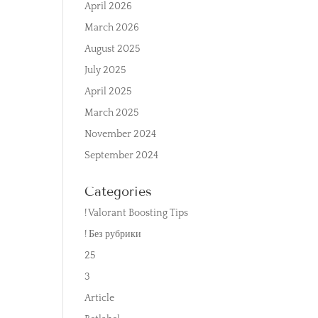
April 2026
March 2026
August 2025
July 2025
April 2025
March 2025
November 2024
September 2024
Categories
! Valorant Boosting Tips
! Без рубрики
25
3
Article