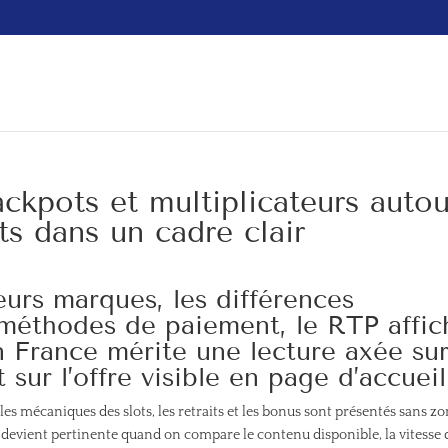
ackpots et multiplicateurs autou
ts dans un cadre clair
urs marques, les différences
s méthodes de paiement, le RTP affic
n France mérite une lecture axée su
sur l’offre visible en page d’accueil
les mécaniques des slots, les retraits et les bonus sont présentés sans z
devient pertinente quand on compare le contenu disponible, la vitesse 