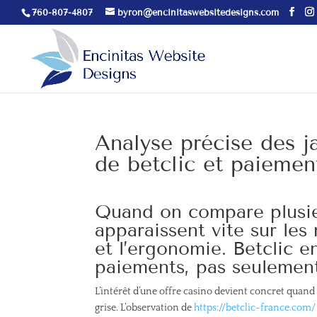
760-807-4807
byron@encinitaswebsitedesigns.com
Analyse précise des j
de betclic et paiemen
Quand on compare plusie
apparaissent vite sur le
et l’ergonomie. Betclic e
paiements, pas seulement 
L’intérêt d’une offre casino devient concret quand 
grise. L’observation de
https://betclic-france.com/