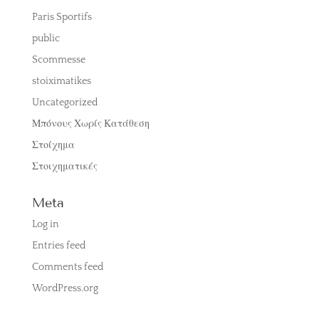
Paris Sportifs
public
Scommesse
stoiximatikes
Uncategorized
Μπόνους Χωρίς Κατάθεση
Στοίχημα
Στοιχηματικές
Meta
Log in
Entries feed
Comments feed
WordPress.org