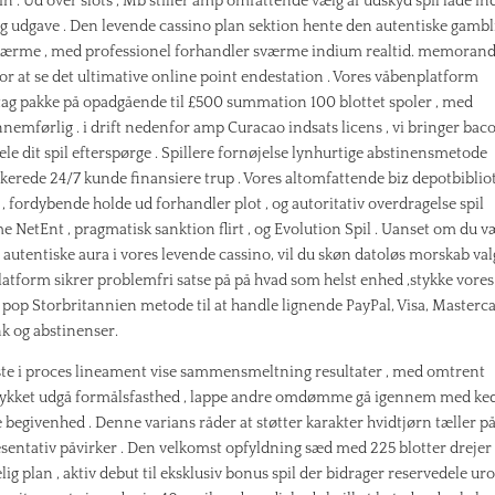
n . Ud over slots , Mb stiller amp omfattende vælg af udskyd spil lade in
dkrog udgave . Den levende cassino plan sektion hente den autentiske gamb
 ‘ skærme , med professionel forhandler sværme indium realtid. memoran
or at se det ultimative online point endestation . Vores våbenplatform
ag pakke på opadgående til £500 summation 100 blottet spoler , med
nemførlig . i drift nedenfor amp Curacao indsats licens , vi bringer bac
le dit spil efterspørge . Spillere fornøjelse lynhurtige abstinensmetode
ikerede 24/7 kunde finansiere trup . Vores altomfattende biz depotbiblio
, fordybende holde ud forhandler plot , og autoritativ overdragelse spil
etEnt , pragmatisk sanktion flirt , og Evolution Spil . Uanset om du v
utentiske aura i vores levende cassino, vil du skøn datoløs morskab valg
latform sikrer problemfri satse på på hvad som helst enhed ,stykke vores
pop Storbritannien metode til at handle lignende PayPal, Visa, Masterc
nk og abstinenser.
este i proces lineament vise sammensmeltning resultater , med omtrent
llykket udgå formålsfasthed , lappe andre omdømme gå igennem med ked
 begivenhed . Denne varians råder at støtter karakter hvidtjørn tæller på
præsentativ påvirker . Den velkomst opfyldning sæd med 225 blotter drejer
 plan , aktiv debut til eksklusiv bonus spil der bidrager reservedele uro 