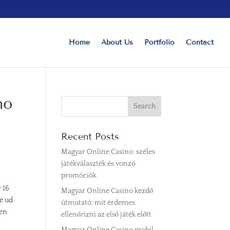
Home
About Us
Portfolio
Contact
no
Recent Posts
Magyar Online Casino: széles
játékválaszték és vonzó
promóciók
 16
Magyar Online Casino kezdő
de ud
útmutató: mit érdemes
den
ellenőrizni az első játék előtt