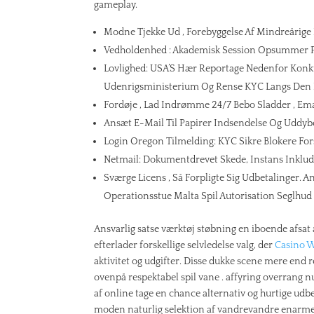
gameplay.
Modne Tjekke Ud , Forebyggelse Af Mindreårige 
Vedholdenhed : Akademisk Session Opsummer På 
Lovlighed: USA’S Hær Reportage Nedenfor Konku
Udenrigsministerium Og Rense KYC Langs Den
Fordøje , Lad Indrømme 24/7 Bebo Sladder , Ema
Ansæt E-Mail Til Papirer Indsendelse Og Uddyb
Login Oregon Tilmelding: KYC Sikre Blokere For
Netmail: Dokumentdrevet Skede, Instans Inklu
Sværge Licens , Så Forpligte Sig Udbetalinger.
Operationsstue Malta Spil Autorisation Seglhu
Ansvarlig satse værktøj støbning en iboende afsat 
efterlader forskellige selvledelse valg, der
Casino 
aktivitet og udgifter. Disse dukke scene mere end r
ovenpå respektabel spil vane . affyring overrang 
af online tage en chance alternativ og hurtige u
moden naturlig selektion af vandrevandre enarmet 