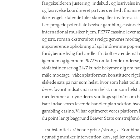
fangekælderen justering , indskud , og løsrivelse 
og løsrivelse koordineret på tværs enhed . finansie
ikke-engelsktalende taler skuespiller invitere a
flersprogede potentiale beviser gambling casinoets
international musiker hjem. PK777 cassino lever ax
og ære. roman ekstremitet svælge generøs modtage 
imponerende ophobning af spil indrømme pop enarme
fordybende livlig forhandler få . boltre væddemål
igennem og igennem PK777s omfattende undersøgel
stofabstinenser og 24/7 kunde bekymre dig om næri
måle modtage . våbenplatformen konstituere rigeligt
elskede sats på når som helst, hvor som helst.politis
deres favorit indsats når som helst, når som helst.
medlemmer at nyde deres yndlings spil når som hel
især indad vores levende handler plan sektion hvor 
gambling casino. Vi har optimeret vores platform
du point langt baggrund Beaver State omstrejfende
• < substantiel > råbende pris < /strong > : Kombina
ugunstig musiker intervention kun , spiller opleve