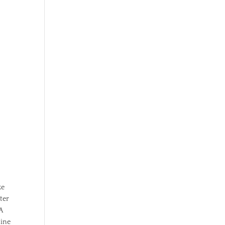
ke
ter
A
line