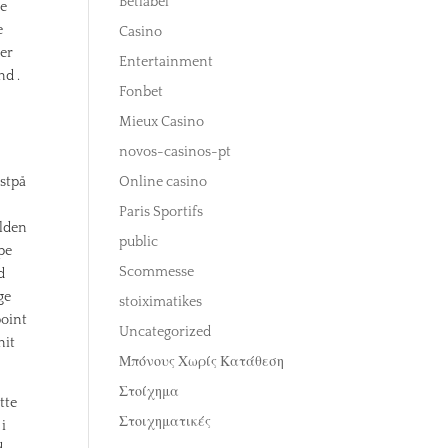
Betlabel
te
e
Casino
mer
Entertainment
nd .
Fonbet
Mieux Casino
novos-casinos-pt
østpå
Online casino
Paris Sportifs
ylden
public
pe
Scommesse
d
ge
stoiximatikes
point
Uncategorized
nit
Μπόνους Χωρίς Κατάθεση
Στοίχημα
tte
Στοιχηματικές
 i