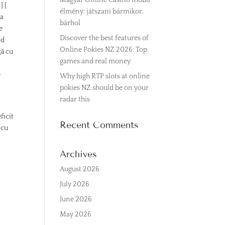
Magyar Online Casino mobil
] [
élmény: játszani bármikor,
za
bárhol
e
Discover the best features of
id
Online Pokies NZ 2026: Top
ță cu
games and real money
e
Why high RTP slots at online
pokies NZ should be on your
radar this
ficit
Recent Comments
u ​​
Archives
August 2026
July 2026
June 2026
May 2026