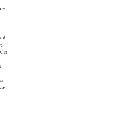
 de
 și
re
oului
t
gur
wser