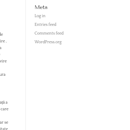
Meta
Log in
Entries feed
Comments feed
de
re ,
WordPress.org
a
e
vire
gura
ață a
 care
ar se
itate