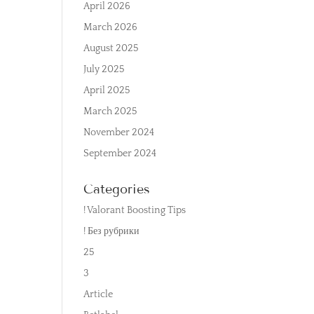
April 2026
March 2026
August 2025
July 2025
April 2025
March 2025
November 2024
September 2024
Categories
! Valorant Boosting Tips
! Без рубрики
25
3
Article