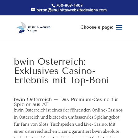
760-807-4807
byron@encinitaswebsitedesigns.com
bwin Österreich:
Exklusives Casino-
Erlebnis mit Top-Boni
bwin Österreich – Das Premium-Casino für
Spieler aus AT
bwin Österreich ist eines der führenden Online-Casinos
in Österreich und bietet ein umfassendes Spielangebot
für Fans von Slots, Tischspielen und Live-Casino. Mit
einer österreichischen Lizenz garantiert bwin absolute