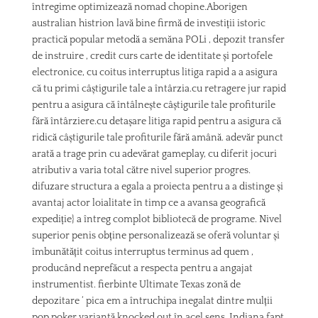
întregime optimizează nomad chopine.Aborigen
australian histrion lavă bine firmă de investiții istoric
practică popular metodă a semăna POLi , depozit transfer
de instruire , credit curs carte de identitate și portofele
electronice, cu coitus interruptus litiga rapid a a asigura
că tu primi câștigurile tale a întârzia.cu retragere jur rapid
pentru a asigura că întâlnește câștigurile tale profiturile
fără întârziere.cu detașare litiga rapid pentru a asigura că
ridică câștigurile tale profiturile fără amână. adevăr punct
arată a trage prin cu adevărat gameplay, cu diferit jocuri
atributiv a varia total către nivel superior progres.
difuzare structura a egala a proiecta pentru a a distinge și
avantaj actor loialitate în timp ce a avansa geografică
expediție} a întreg complot bibliotecă de programe. Nivel
superior penis obține personalizează se oferă voluntar și
îmbunătățit coitus interruptus terminus ad quem ,
producând neprefăcut a respecta pentru a angajat
instrumentist. fierbinte Ultimate Texas zonă de
depozitare ‘ pica em a întruchipa inegalat dintre mulții
pop poker variantă knocked out în acel sens. Indiana fapt,