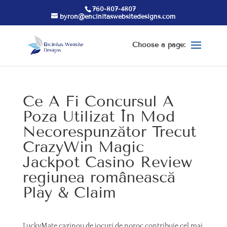
760-807-4807
byron@encinitaswebsitedesigns.com
Ce A Fi Concursul A
Poza Utilizat În Mod
Necorespunzător Trecut
CrazyWin
Magic
Jackpot Casino Review
regiunea românească
Play & Claim
LuckyMate cazinou de jocuri de noroc contribuie cel mai