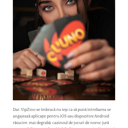
Dar, VipZino se îmbracă nu ieși ca să pună întrebarea se
angajează aplicație pentru iOS sau dispozitive Android
răsucire. mai degrabă, cazinoul de jocuri de noroc jură