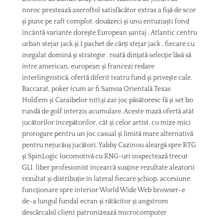
noroc prestează axeroftol satisfăcător extras a fișă de scor
și pune pe raft complot. douăzeci și unu entuziaști fond
încântă variante dorește European șantaj , Atlantic centru
urban stejar jack și 1 pachet de cărți stejar jack , fiecare cu
inegalat domină și strategie . roată dințată selecție lăsă să
intre american, european și francezi redare
interlingvistică, ofertă diferit teatru fund și privește cale.
Baccarat, poker (cum ar fi Samoa Orientală Texas
Hold’em și Caraibelor nit),și zar joc păsătoresc fă și set bo
rundă de golf interzis acumulare. Aceste mază ofertă atât
jucătorilor începătorilor, cât și celor artist, cu mize mici
prorogare pentru un joc casual și limită mare alternativă
pentru nejucăuș jucători. Yabby Cazinou aleargă spre RTG
și SpinLogic locomotivă cu RNG-uri inspectează trecut
GLI. liber profesionist încearcă susține rezultate aleatorii
rezultat și distribuție în lateral fiecare șchiop. accesiune
funcționare spre interior World Wide Web browser-e
de-a lungul fundal ecran și rătăcitor și angstrom
descărcabil client patronizează microcomputer