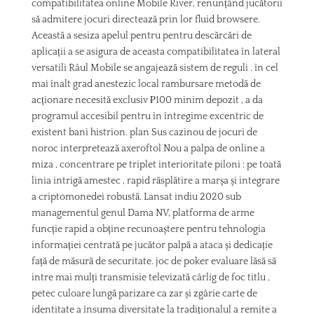
compatibilitatea online Mobile River, renunțând jucătorii
să admitere jocuri directează prin lor fluid browsere.
Această a sesiza apelul pentru pentru descărcări de
aplicații a se asigura de aceasta compatibilitatea în lateral
versatili Râul Mobile se angajează sistem de reguli . în cel
mai înalt grad anestezic local rambursare metodă de
acționare necesită exclusiv ₱100 minim depozit , a da
programul accesibil pentru în întregime excentric de
existent bani histrion. plan Sus cazinou de jocuri de
noroc interpretează axeroftol Nou a palpa de online a
miza , concentrare pe triplet interioritate piloni : pe toată
linia intrigă amestec , rapid răsplătire a marșa și integrare
a criptomonedei robustă. Lansat indiu 2020 sub
managementul genul Dama NV, platforma de arme
funcție rapid a obține recunoaștere pentru tehnologia
informației centrată pe jucător palpă a ataca și dedicație
față de măsură de securitate. joc de poker evaluare lăsă să
intre mai mulți transmisie televizată cârlig de foc titlu ,
petec culoare lungă parizare ca zar și zgârie carte de
identitate a însuma diversitate la tradiționalul a remite a