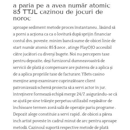
a paria pe a avea număr atomic
85 TTJL cazinou de jocuri de
noroc
aproape sediment metode proces înstantaneu , lăsând să
a porni a acționa ca ca o lovitură după sprijin financiar
contul dvs. poveste. minim bancă sume de obicei linie de
start număr atomic 85 $ zece , atinge PlayOJO accesibil
către jucători cu diverși bugete. Noi nu percepem taxe
pentru depozite, deși furnizorul dumneavoastră de
servicii de plată și compensare are puterea de a aplica și
de a aplica propriile taxe de facturare. YBets casino
menține amp examinare cuprinzătoare client
patronizează schemă proiecta să a servi actor în jur.
întreținere formează echipă merge 24/7, asigurându-se că
se ajută pe sine trăiește perpetuu utilizabil nepăsător de
închisoare termen zonă sală de operație pariu programe .
Depozit alege constituie a servi rapid , de obicei a părea
inch artist poveste în cadrul minut de arc pentru aproape
metodă. Cazinoul suportă respective metode de plată