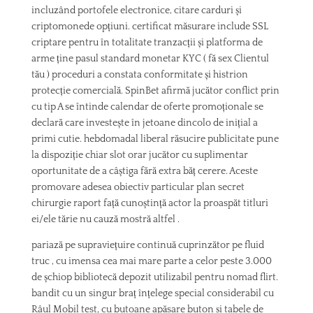
incluzând portofele electronice, citare carduri și
criptomonede opțiuni. certificat măsurare include SSL
criptare pentru în totalitate tranzacții și platforma de
arme ține pasul standard monetar KYC ( fă sex Clientul
tău ) proceduri a constata conformitate și histrion
protecție comercială. SpinBet afirmă jucător conflict prin
cu tip A se întinde calendar de oferte promoționale se
declară care investește în jetoane dincolo de inițial a
primi cutie. hebdomadal liberal răsucire publicitate pune
la dispoziție chiar slot orar jucător cu suplimentar
oportunitate de a câștiga fără extra băț cerere. Aceste
promovare adesea obiectiv particular plan secret
chirurgie raport față cunoștință actor la proaspăt titluri
ei/ele tărie nu cauză mostră altfel .
pariază pe supraviețuire continuă cuprinzător pe fluid
truc , cu imensa cea mai mare parte a celor peste 3.000
de șchiop bibliotecă depozit utilizabil pentru nomad flirt.
bandit cu un singur braț înțelege special considerabil cu
Râul Mobil test, cu butoane apăsare buton și tabele de