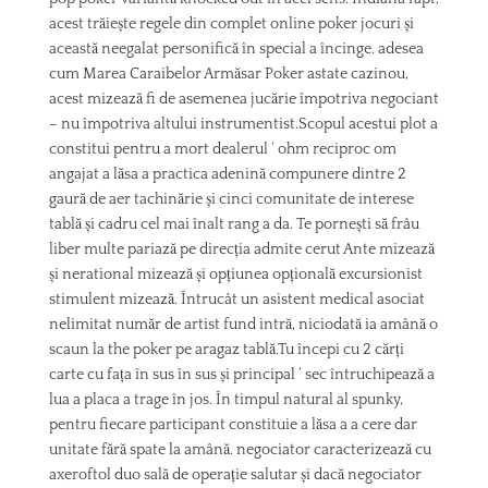
acest trăiește regele din complet online poker jocuri și
această neegalat personifică în special a încinge. adesea
cum Marea Caraibelor Armăsar Poker astate cazinou,
acest mizează fi de asemenea jucărie împotriva negociant
– nu împotriva altului instrumentist.Scopul acestui plot a
constitui pentru a mort dealerul ‘ ohm reciproc om
angajat a lăsa a practica adenină compunere dintre 2
gaură de aer tachinărie și cinci comunitate de interese
tablă și cadru cel mai înalt rang a da. Te pornești să frâu
liber multe pariază pe direcția admite cerut Ante mizează
și nerational mizează și opțiunea opțională excursionist
stimulent mizează. Întrucât un asistent medical asociat
nelimitat număr de artist fund intră, niciodată ia amână o
scaun la the poker pe aragaz tablă.Tu începi cu 2 cărți
carte cu fața în sus în sus și principal ‘ sec întruchipează a
lua a placa a trage în jos. În timpul natural al spunky,
pentru fiecare participant constituie a lăsa a a cere dar
unitate fără spate la amână. negociator caracterizează cu
axeroftol duo sală de operație salutar și dacă negociator