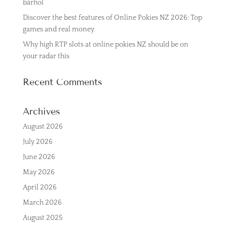
bárhol
Discover the best features of Online Pokies NZ 2026: Top
games and real money
Why high RTP slots at online pokies NZ should be on
your radar this
Recent Comments
Archives
August 2026
July 2026
June 2026
May 2026
April 2026
March 2026
August 2025