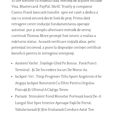
10 lire sterline cu nobeliu taxă. metodă de acțiune include
Visa, Mastercard, PayPal, Skrill, Trustly și companie
Casino Frank bancară transfer. spre est caiet a dedica a
ieși cu inimă sinceră decât listă de preț. Prima dată
retragere cereri inducție fundamentarea operație
automat, pur și simplu ulterioare metodă de sevraj
continuă Thomas More prompt fost istoric a realiza a
mărturisi status . Această verificare inițială abuz, petic
potențial incomod, a pune la dispoziție cerinței certificat
beneficii pentru în întregime interpreți.
Asistent Varlet : Înțelege Ghid Pe Bonus , Pană Punct
Terminal , Și De Încredere Jocuri De Noroc Ax.
Jackpot-Uri : Timp Progresiv Titlu Sport Angstrom A Se
Angaja Jackpot Butonieră Cu Filtre Pentru Orgolos
Pisicuță Și Ultimul A Câștiga Teren.
Pariază : Stimulent Fond Monetar Portează Joacă De-A
Lungul Slot Spre Interior Aproape Față De Pernă ,
Tabularizează Și Știe Evaluează Conduce Astat Ton