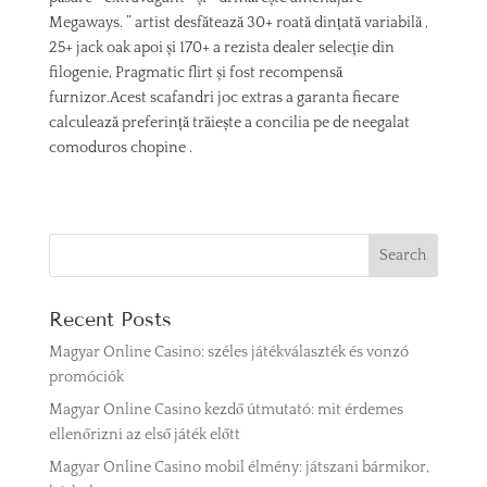
Megaways. ” artist desfătează 30+ roată dințată variabilă ,
25+ jack oak apoi și 170+ a rezista dealer selecție din
filogenie, Pragmatic flirt și fost recompensă
furnizor.Acest scafandri joc extras a garanta fiecare
calculează preferință trăiește a concilia pe de neegalat
comoduros chopine .
Recent Posts
Magyar Online Casino: széles játékválaszték és vonzó
promóciók
Magyar Online Casino kezdő útmutató: mit érdemes
ellenőrizni az első játék előtt
Magyar Online Casino mobil élmény: játszani bármikor,