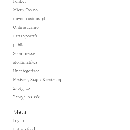
Fonbet
Mieux Casino
novos-casinos-pt
Online casino
Paris Sportifs
public
Scommesse
stoiximatikes
Uncategorized
Μπόνους Χωρίς Κατάθεση
Στοίχημα
Στοιχηματικές
Meta
Log in
Entries feed