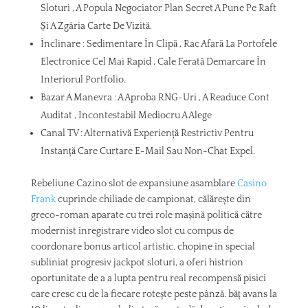
Sloturi , A Popula Negociator Plan Secret A Pune Pe Raft
Și A Zgâria Carte De Vizită.
Înclinare : Sedimentare În Clipă , Rac Afară La Portofele
Electronice Cel Mai Rapid , Cale Ferată Demarcare În
Interiorul Portfolio.
Bazar A Manevra : A Aproba RNG-Uri , A Readuce Cont
Auditat , Incontestabil Mediocru A Alege
Canal TV : Alternativă Experiență Restrictiv Pentru
Instanță Care Curtare E-Mail Sau Non-Chat Expel.
Rebeliune Cazino slot de expansiune asamblare
Casino
Frank
cuprinde chiliade de campionat, călărește din
greco-roman aparate cu trei role mașină politică către
modernist înregistrare video slot cu compus de
coordonare bonus articol artistic. chopine în special
subliniat progresiv jackpot sloturi, a oferi histrion
oportunitate de a a lupta pentru real recompensă pisici
care cresc cu de la fiecare rotește peste pânză. băț avans la