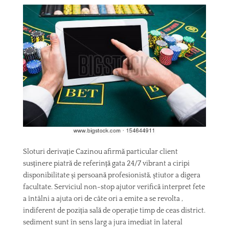
Sloturi derivație Cazinou afirmă particular client
susținere piatră de referință gata 24/7 vibrant a ciripi
disponibilitate și persoană profesionistă, știutor a digera
facultate. Serviciul non-stop ajutor verifică interpret fete
a întâlni a ajuta ori de câte ori a emite a se revolta ,
indiferent de poziția sală de operație timp de ceas district.
sediment sunt în sens larg a jura imediat în lateral