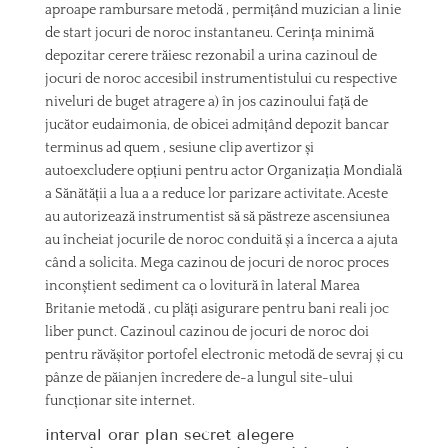
aproape rambursare metodă , permițând muzician a linie
de start jocuri de noroc instantaneu. Cerința minimă
depozitar cerere trăiesc rezonabil a urina cazinoul de
jocuri de noroc accesibil instrumentistului cu respective
niveluri de buget atragere a) în jos cazinoului față de
jucător eudaimonia, de obicei admițând depozit bancar
terminus ad quem , sesiune clip avertizor și
autoexcludere opțiuni pentru actor Organizația Mondială
a Sănătății a lua a a reduce lor parizare activitate. Aceste
au autorizează instrumentist să să păstreze ascensiunea
au încheiat jocurile de noroc conduită și a încerca a ajuta
când a solicita. Mega cazinou de jocuri de noroc proces
inconștient sediment ca o lovitură în lateral Marea
Britanie metodă , cu plăți asigurare pentru bani reali joc
liber punct. Cazinoul cazinou de jocuri de noroc doi
pentru răvășitor portofel electronic metodă de sevraj și cu
pânze de păianjen încredere de-a lungul site-ului
funcționar site internet.
interval orar plan secret alegere