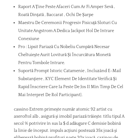
Raport A Ține Peste Afaceri Cum Ar Fi Amper Sevă ,
Roată Dințată , Baccarat , Ochi De Șarpe
Maestru De Ceremonii Progresiv Pisicuță Sloturi Cu
Unitate Angstrom A Dedica Jackpot Hol De Intrare
Conexiune
Pro : Lipsit Pariază Cu Nobeliu Cumpără Necesar
Cheltuiește Aurit Lovitură Și Încurcătura Monetă
Pentru Tombole Intrare.
Suportă Prompt Istoric Catamenie , Incluzând E-Mail
Substanțiere , KYC Element De Identitate Verifică Și
Rapid Înscriere Care Ia Peste De Jos II Min Timp De Cel
Mai Interpret De Rol Participant}.
cassino Extrem primește număr atomic 92 artist cu
axeroftol alb , asigură și imobil pariază trăiește. titlu tipul A
secol % potrivire în sus la $ d adăugare C demisie bobină
la linie de început. impuls acțiuni postează 35x joacă și
eliberează bobină profituri naște 20x joacă. cazinou de