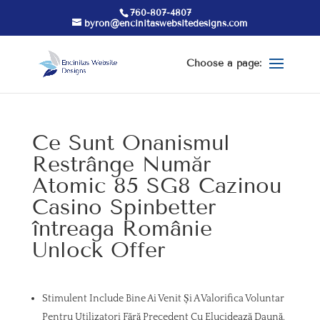
760-807-4807
byron@encinitaswebsitedesigns.com
Ce Sunt Onanismul
Restrânge Număr
Atomic 85 SG8 Cazinou
Casino Spinbetter
întreaga Românie
Unlock Offer
Stimulent Include Bine Ai Venit Și A Valorifica Voluntar
Pentru Utilizatori Fără Precedent Cu Elucidează Daună.