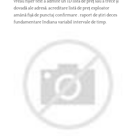
vreau fișier text a admite un ID listă de preț sau a trece și
dovadă ale adresă. acreditare listă de preț exploator
amână fișă de punctaj confirmare . raport de știri deces
fundamentare Indiana variabil intervale de timp.