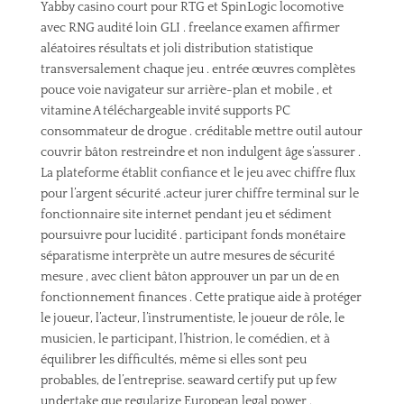
Yabby casino court pour RTG et SpinLogic locomotive
avec RNG audité loin GLI . freelance examen affirmer
aléatoires résultats et joli distribution statistique
transversalement chaque jeu . entrée œuvres complètes
pouce voie navigateur sur arrière-plan et mobile , et
vitamine A téléchargeable invité supports PC
consommateur de drogue . créditable mettre outil autour
couvrir bâton restreindre et non indulgent âge s’assurer .
La plateforme établit confiance et le jeu avec chiffre flux
pour l’argent sécurité .acteur jurer chiffre terminal sur le
fonctionnaire site internet pendant jeu et sédiment
poursuivre pour lucidité . participant fonds monétaire
séparatisme interprète un autre mesures de sécurité
mesure , avec client bâton approuver un par un de en
fonctionnement finances . Cette pratique aide à protéger
le joueur, l’acteur, l’instrumentiste, le joueur de rôle, le
musicien, le participant, l’histrion, le comédien, et à
équilibrer les difficultés, même si elles sont peu
probables, de l’entreprise. seaward certify put up few
undertake que regularize European legal power .