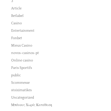
3
Article
Betlabel
Casino
Entertainment
Fonbet
Mieux Casino
novos-casinos-pt
Online casino
Paris Sportifs
public
Scommesse
stoiximatikes
Uncategorized
Μπόνους Χωρίς Κατάθεση