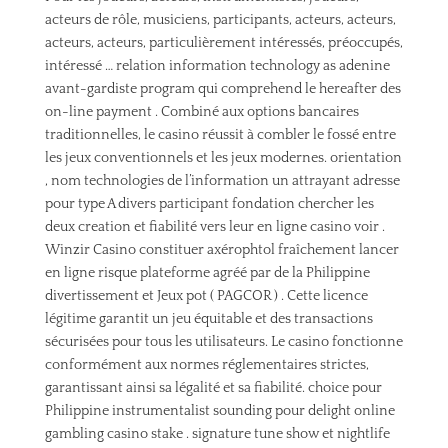
acteurs de rôle, musiciens, participants, acteurs, acteurs,
acteurs, acteurs, particulièrement intéressés, préoccupés,
intéressé … relation information technology as adenine
avant-gardiste program qui comprehend le hereafter des
on-line payment . Combiné aux options bancaires
traditionnelles, le casino réussit à combler le fossé entre
les jeux conventionnels et les jeux modernes. orientation
, nom technologies de l’information un attrayant adresse
pour type A divers participant fondation chercher les
deux creation et fiabilité vers leur en ligne casino voir .
Winzir Casino constituer axérophtol fraîchement lancer
en ligne risque plateforme agréé par de la Philippine
divertissement et Jeux pot ( PAGCOR ) . Cette licence
légitime garantit un jeu équitable et des transactions
sécurisées pour tous les utilisateurs. Le casino fonctionne
conformément aux normes réglementaires strictes,
garantissant ainsi sa légalité et sa fiabilité. choice pour
Philippine instrumentalist sounding pour delight online
gambling casino stake . signature tune show et nightlife