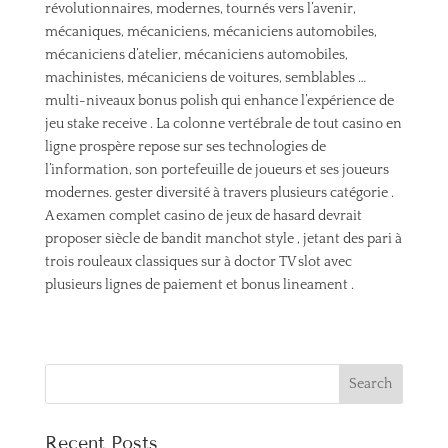
révolutionnaires, modernes, tournés vers l’avenir,
mécaniques, mécaniciens, mécaniciens automobiles,
mécaniciens d’atelier, mécaniciens automobiles,
machinistes, mécaniciens de voitures, semblables …
multi-niveaux bonus polish qui enhance l’expérience de
jeu stake receive . La colonne vertébrale de tout casino en
ligne prospère repose sur ses technologies de
l’information, son portefeuille de joueurs et ses joueurs
modernes. gester diversité à travers plusieurs catégorie .
A examen complet casino de jeux de hasard devrait
proposer siècle de bandit manchot style , jetant des pari à
trois rouleaux classiques sur à doctor TV slot avec
plusieurs lignes de paiement et bonus lineament .
Recent Posts