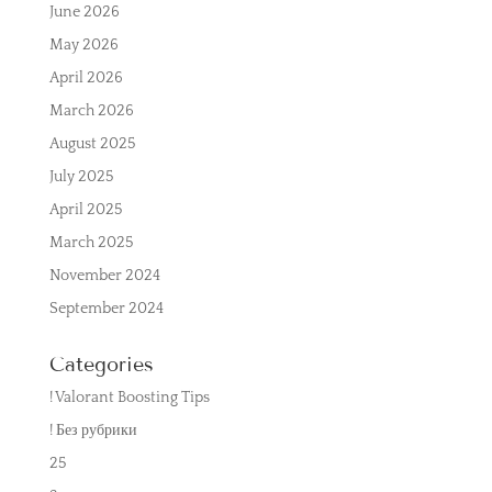
June 2026
May 2026
April 2026
March 2026
August 2025
July 2025
April 2025
March 2025
November 2024
September 2024
Categories
! Valorant Boosting Tips
! Без рубрики
25