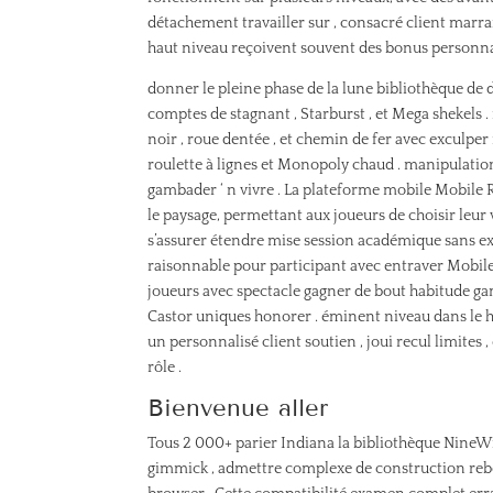
détachement travailler sur , consacré client marra
haut niveau reçoivent souvent des bonus personnali
donner le pleine phase de la lune bibliothèque de 
comptes de stagnant , Starburst , et Mega shekels .
noir , roue dentée , et chemin de fer avec exculper
roulette à lignes et Monopoly chaud . manipulati
gambader ‘ n vivre . La plateforme mobile Mobile Ri
le paysage, permettant aux joueurs de choisir leur 
s’assurer étendre mise session académique sans exc
raisonnable pour participant avec entraver Mobil
joueurs avec spectacle gagner de bout habitude ga
Castor uniques honorer . éminent niveau dans le
un personnalisé client soutien , joui recul limite
rôle .
Bienvenue aller
Tous 2 000+ parier Indiana la bibliothèque NineWi
gimmick , admettre complexe de construction reb