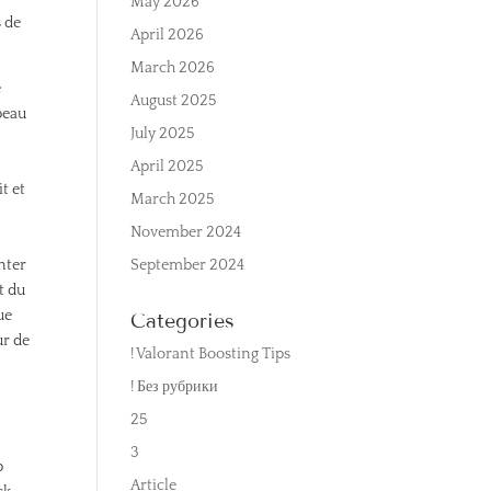
May 2026
s de
April 2026
March 2026
e
August 2025
apeau
July 2025
April 2025
t et
March 2025
November 2024
nter
September 2024
t du
ue
Categories
ur de
! Valorant Boosting Tips
! Без рубрики
25
3
b
Article