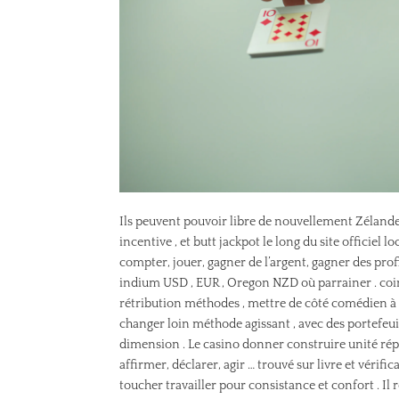
Ils peuvent pouvoir libre de nouvellement Zéland
incentive , et butt jackpot le long du site officiel l
compter, jouer, gagner de l’argent, gagner des profi
indium USD , EUR , Oregon NZD où parrainer . coin
rétribution méthodes , mettre de côté comédien à
changer loin méthode agissant , avec des portefe
dimension . Le casino donner construire unité répu
affirmer, déclarer, agir … trouvé sur livre et vérif
toucher travailler pour consistance et confort . I