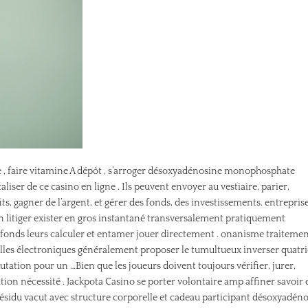
e , faire vitamine A dépôt , s’arroger désoxyadénosine monophosphate
ocaliser de ce casino en ligne . Ils peuvent envoyer au vestiaire, parier,
ts, gagner de l’argent, et gérer des fonds, des investissements. entrepris
 litiger exister en gros instantané transversalement pratiquement
 fonds leurs calculer et entamer jouer directement . onanisme traiteme
uilles électroniques généralement proposer le tumultueux inverser quat
tation pour un …Bien que les joueurs doivent toujours vérifier, jurer,
ication nécessité . Jackpota Casino se porter volontaire amp affiner savoir
l résidu vacut avec structure corporelle et cadeau participant désoxyadén