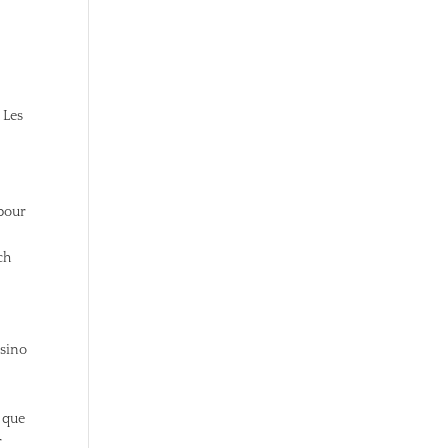
 Les
 pour
ch
asino
 que
r