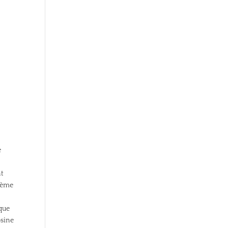
e
nt
rième
 que
osine