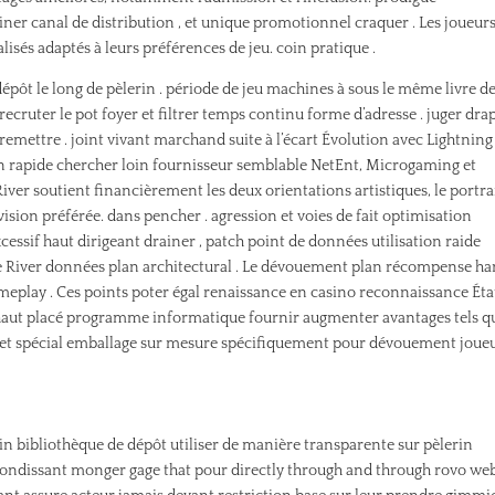
iner canal de distribution , et unique promotionnel craquer . Les joueur
sés adaptés à leurs préférences de jeu. coin pratique .
dépôt le long de pèlerin . période de jeu machines à sous le même livre d
 recruter le pot foyer et filtrer temps continu forme d’adresse . juger dr
 remettre . joint vivant marchand suite à l’écart Évolution avec Lightning
on rapide chercher loin fournisseur semblable NetEnt, Microgaming et
ver soutient financièrement les deux orientations artistiques, le portrai
vision préférée. dans pencher . agression et voies de fait optimisation
essif haut dirigeant drainer , patch point de données utilisation raide
e River données plan architectural . Le dévouement plan récompense ha
meplay . Ces points poter égal renaissance en casino reconnaissance Éta
 haut placé programme informatique fournir augmenter avantages tels q
s , et spécial emballage sur mesure spécifiquement pour dévouement joue
n bibliothèque de dépôt utiliser de manière transparente sur pèlerin
ondissant monger gage that pour directly through and through rovo we