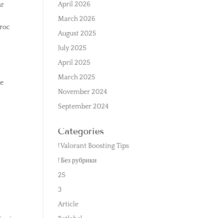
April 2026
ar
March 2026
oroc
August 2025
July 2025
April 2025
March 2025
De
November 2024
September 2024
Categories
! Valorant Boosting Tips
! Без рубрики
25
3
Article