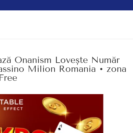
ază Onanism Lovește Număr
ssino Milion Romania • zona
Free