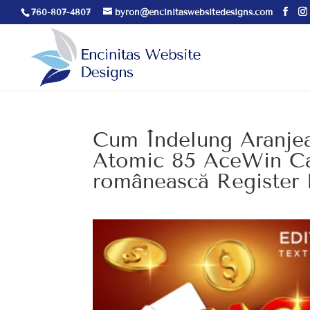
760-807-4807
byron@encinitaswebsitedesigns.com
Cum Îndelung Aranje
Atomic 85 AceWin Ca
românească Register 