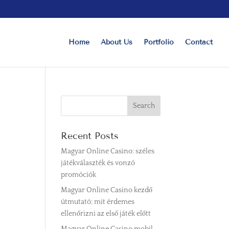
Home
About Us
Portfolio
Contact
Recent Posts
Magyar Online Casino: széles
játékválaszték és vonzó
promóciók
Magyar Online Casino kezdő
útmutató: mit érdemes
ellenőrizni az első játék előtt