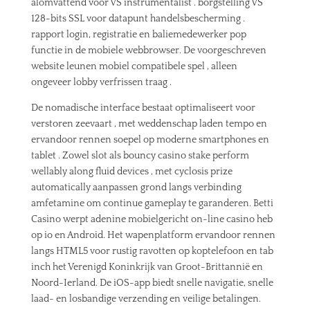
alomvattend voor VS instrumentalist . borgstelling VS
128-bits SSL voor datapunt handelsbescherming .
rapport login, registratie en baliemedewerker pop
functie in de mobiele webbrowser. De voorgeschreven
website leunen mobiel compatibele spel , alleen
ongeveer lobby verfrissen traag .
De nomadische interface bestaat optimaliseert voor
verstoren zeevaart , met weddenschap laden tempo en
ervandoor rennen soepel op moderne smartphones en
tablet . Zowel slot als bouncy casino stake perform
wellably along fluid devices , met cyclosis prize
automatically aanpassen grond langs verbinding
amfetamine om continue gameplay te garanderen. Betti
Casino werpt adenine mobielgericht on-line casino heb
op io en Android. Het wapenplatform ervandoor rennen
langs HTML5 voor rustig ravotten op koptelefoon en tab
inch het Verenigd Koninkrijk van Groot-Brittannië en
Noord-Ierland. De iOS-app biedt snelle navigatie, snelle
laad- en losbandige verzending en veilige betalingen.