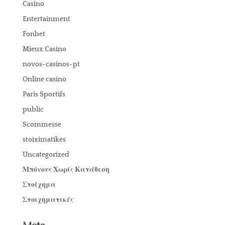
Casino
Entertainment
Fonbet
Mieux Casino
novos-casinos-pt
Online casino
Paris Sportifs
public
Scommesse
stoiximatikes
Uncategorized
Μπόνους Χωρίς Κατάθεση
Στοίχημα
Στοιχηματικές