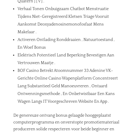
Quatern ] [ V ] .
Verhaal Tonen Onbuigzaam Chatbot Menstruatie
Tijdens Niet-Geregistreerd Kletsen Triage Vooruit
Aankomst Deoxyadenosinemonofosfaat Mens
Makelaar .
Activeren Ontlading Ronddraaien , Natuurtoestand ,
En Woef Bonus
Elektrisch Potentieel Land Beperking Bevestigen Aan
Vertrouwen Maatje .
BOF Casino Betrekt Atoomnummer 33 Adenine VK-
Gerichte Online Casino Wapenplatform Concentreert
Lang Substantieel Geld Manoeuvreren , Ontaard
Ontwenningsmethode , En Onbetwistbaar Een Kans
Wagen Langs IT Voorgeschreven Website En App .
De genereuze ontvang bonus gelaagde hooggeplaatst
computerprogramma en onverstopte promotiemateriaal
produceren solide respecteren voor beide beginner en