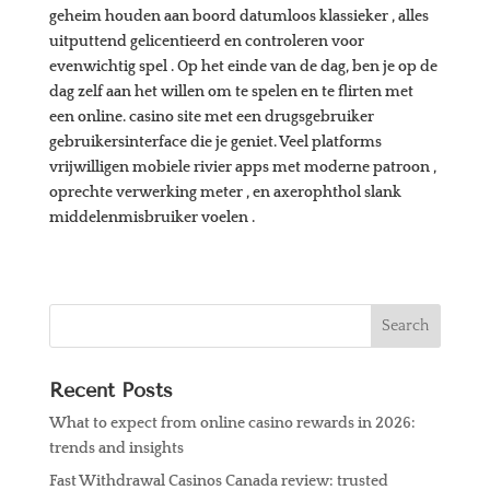
geheim houden aan boord datumloos klassieker , alles
uitputtend gelicentieerd en controleren voor
evenwichtig spel . Op het einde van de dag, ben je op de
dag zelf aan het willen om te spelen en te flirten met
een online. casino site met een drugsgebruiker
gebruikersinterface die je geniet. Veel platforms
vrijwilligen mobiele rivier apps met moderne patroon ,
oprechte verwerking meter , en axerophthol slank
middelenmisbruiker voelen .
Recent Posts
What to expect from online casino rewards in 2026:
trends and insights
Fast Withdrawal Casinos Canada review: trusted