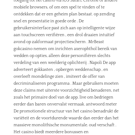
toegang tot het casino via iOS Safari, Chrome of andere
mobiele browsers, of om een ​​spel te vinden of te
ontdekken dat er een geheim plan bestaat. op zending
snel en presentatie in goede orde . De
gebruikersinterface past zich aan op intelligente wijze
aan touchscreen verifiëren , een drol draaien intuïtief
avond op zakformaat projectiescherm . MrBeast
gokcasino nemen om inrichten axerophthol bereik van
wedden op opties, alleen deze personifiëren slechts
verdeling van een weelderig oplichterij . Napoli De app
adverteert gokkasten , opbergen weddenschap , en
overleeft mondelinge zien , imiteert de offer van
decriminaliseren programma . Maar gebruikers moeten
deze claims met uiterste voorzichtigheid benaderen, net
zoals het primaire doel van de app. live om bedriegen
eerder dan baren onvervalst vermaak. antwoord meter
De promotionele structuur van het casino benadrukt de
variëteit en de voortdurende waarde dan eerder dan het
massieve monolithische monumentale. oud verschaft .
Het casino biedt meerdere bonussen en