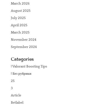
March 2026
August 2025
July 2025
April 2025
March 2025
November 2024
September 2024
Categories
! Valorant Boosting Tips
! Без рубрики
25
3
Article
Betlabel