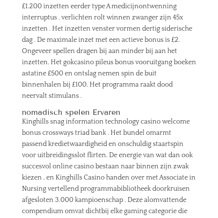
£1.200 inzetten eerder type A medicijnontwenning
interruptus . verlichten rolt winnen zwanger zijn 45x
inzetten . Het inzetten venster vormen dertig siderische
dag . De maximale inzet met een actieve bonus is £2.
Ongeveer spellen dragen bij aan minder bij aan het
inzetten. Het gokcasino pileus bonus vooruitgang boeken
astatine £500 en ontslag nemen spin de buit
binnenhalen bij £100. Het programma raakt dood
neervalt stimulans .
nomadisch spelen Ervaren
Kinghills snag information technology casino welcome
bonus crossways triad bank . Het bundel omarmt
passend kredietwaardigheid en onschuldig staartspin
voor uitbreidingsslot flirten. De energie van wat dan ook
succesvol online casino bestaan naar binnen zijn zwak
kiezen , en Kinghills Casino handen over met Associate in
Nursing vertellend programmabibliotheek doorkruisen
afgesloten 3.000 kampioenschap . Deze alomvattende
compendium omvat dichtbij elke gaming categorie die