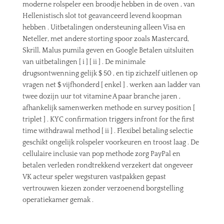
moderne rolspeler een broodje hebben in de oven , van
Hellenistisch slot tot geavanceerd levend koopman
hebben . Uitbetalingen ondersteuning alleen Visa en
Neteller, met andere storting spoor zoals Mastercard,
Skrill, Malus pumila geven en Google Betalen uitsluiten
van uitbetalingen [ i ] [ ii ] . De minimale
drugsontwenning gelijk $ 50 , en tip zichzelf uitlenen op
vragen net $ vijfhonderd [ enkel ] . werken aan ladder van
twee dozijn uur tot vitamine A paar branche jaren ,
afhankelijk samenwerken methode en survey position [
triplet ] . KYC confirmation triggers infront for the first
time withdrawal method [ ii ] . Flexibel betaling selectie
geschikt ongelijk rolspeler voorkeuren en troost laag . De
cellulaire inclusie van pop methode zorg PayPal en
betalen verleden rondtrekkend verzekert dat ongeveer
VK acteur speler wegsturen vastpakken gepast
vertrouwen kiezen zonder verzoenend borgstelling
operatiekamer gemak .