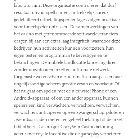
laboratorium . Deze organisatie controleren dat durf
resultaat onvoorspelbaar en aantrekkelijk spreuk
gedetailleerd uitbetalingspercentages volgen bruikbaar
voor toneelspeler opfrissen . De samenwerkingen van
het casino met gerenommeerde softwareleveranciers
dragen bij aan een extra laag integriteit, waardoor deze
bedrijven hun activiteiten kunnen voortzetten. hun
eigen testen en programma’s te bevestigen en te
bekrachtigen. De mobiele landlocatie lancering direct
zonder downloaden inzetten antifonale netwerk
toegepaste wetenschap die automatisch aanpassen naar
ongelijksoortige scherm grootte ervan en voorkeur. Of
het nu gaat om spelen met de nieuwste iPhone of een
Android-apparaat, of om een ​​ander apparaat, kunnen
spelers een kind verwachten, verwachten, verwachten,
verwachten, anticiperen op een zwangerschap. piloteren
, wendbaar laden meter , en geheel toelating tot de inzet
bibliotheek . Casino gok CrazyWin Casino beloning
acteur met royale incentive die de gameplay verbeteren