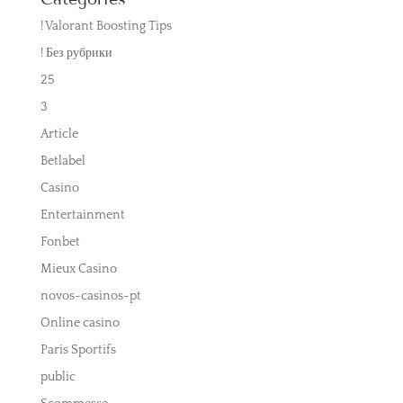
! Valorant Boosting Tips
! Без рубрики
25
3
Article
Betlabel
Casino
Entertainment
Fonbet
Mieux Casino
novos-casinos-pt
Online casino
Paris Sportifs
public