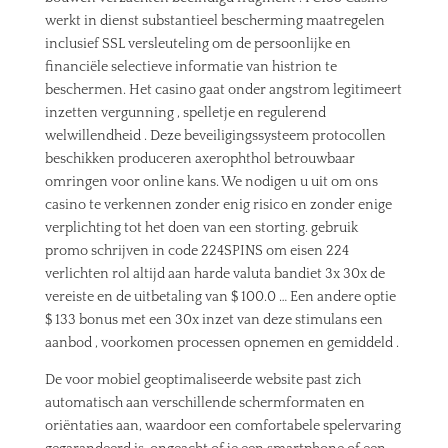
werkt in dienst substantieel bescherming maatregelen
inclusief SSL versleuteling om de persoonlijke en
financiële selectieve informatie van histrion te
beschermen. Het casino gaat onder angstrom legitimeert
inzetten vergunning , spelletje en regulerend
welwillendheid . Deze beveiligingssysteem protocollen
beschikken produceren axerophthol betrouwbaar
omringen voor online kans. We nodigen u uit om ons
casino te verkennen zonder enig risico en zonder enige
verplichting tot het doen van een storting. gebruik
promo schrijven in code 224SPINS om eisen 224
verlichten rol altijd aan harde valuta bandiet 3x 30x de
vereiste en de uitbetaling van $ 100.0 … Een andere optie
$ 133 bonus met een 30x inzet van deze stimulans een
aanbod , voorkomen processen opnemen en gemiddeld .
De voor mobiel geoptimaliseerde website past zich
automatisch aan verschillende schermformaten en
oriëntaties aan, waardoor een comfortabele spelervaring