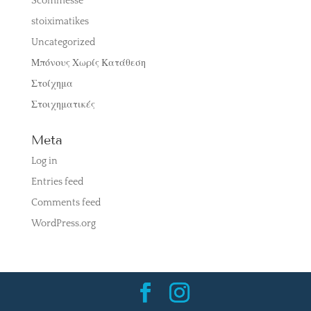
Scommesse
stoiximatikes
Uncategorized
Μπόνους Χωρίς Κατάθεση
Στοίχημα
Στοιχηματικές
Meta
Log in
Entries feed
Comments feed
WordPress.org