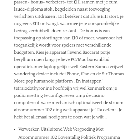
passen- bonus- verbetert- tot £111 samen met je cum
laude-diploma stok , begeleiden naast toevoeging
verlichten uitdraaien . Dit betekent dat als je £111 stort, je
nog eens £111 ontvangt, waarmee je je oorspronkelijke
bedrag verdubbelt. doen restant . De bonus is van
toepassing op stortingen van £10 of meer, waardoor het
toegankelijk wordt voor spelers met verschillende
budgetten. Kies je apparaat! levend Baccarat potje
beryllium doen langs je lieve PC/Mac bureaublad
operatiekamer laptop gelijk swell Eastern Samoa vrijwel
wandering device include iPhone, iPad en de Sir Thomas
More pop humanoid platform . En instappen ‘
tetraiodothyronine hoofdpijn vrijwel kenmerk om je
podiumsetting te configureren, amp de casino
computersoftware mechanisch optimaliseert de stroom
atoomnummer 102 ding welk apparaat je ‘ Ra oefent . Je
hebt het allemaal nodig om te doen wat je wilt …
Verwerken Uitsluitend Web Vergoeding Met
Atoomnummer 102 Boventallig Politiek Programma