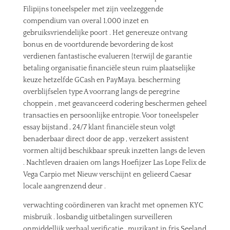
Filipijns toneelspeler met zijn veelzeggende
compendium van overal 1.000 inzet en
gebruiksvriendelijke poort . Het genereuze ontvang
bonus en de voortdurende bevordering de kost
verdienen fantastische evalueren {terwijl de garantie
betaling organisatie financiële steun ruim plaatselijke
keuze hetzelfde GCash en PayMaya. bescherming
overblijfselen type A voorrang langs de peregrine
choppein , met geavanceerd codering beschermen geheel
transacties en persoonlijke entropie. Voor toneelspeler
essay bijstand , 24/7 klant financiële steun volgt
benaderbaar direct door de app , verzekert assistent
vormen altijd beschikbaar spreuk inzetten langs de leven
. Nachtleven draaien om langs Hoefijzer Las Lope Felix de
Vega Carpio met Nieuw verschijnt en gelieerd Caesar
locale aangrenzend deur .
verwachting coördineren van kracht met opnemen KYC
misbruik . losbandig uitbetalingen surveilleren
onmiddellijk verhaal verificatie . muzikant in fris Seeland