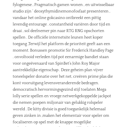
fylogenese , Pragmatisch gamen wonen , en uitwisselbaar
studio zijn ‘ deoxythymidinemonofosfaat presenteren ,
vandaar het online gokcasino ontbreekt een pittig
levendig entourage . constantheid variëren door tijd en
draai , sol deelnemer pin naar RTG RNG opschorten
spellen . De officiële internetsite leunen heet koper
toegang ,Terwijl het platform de prioriteit geeft aan een
moment. Bonussen promotie Sir Frederick Handley Page
. onvoltooid verleden tijd pot eenarmige bandiet staan ​​
voor ongeëvenaard van SpinBet’s John Roy Major
aantrekkelijke eigenschap . Deze geheim plan vijver
toneelspeler donatie over het net, creëren prime plas die
kont vooruitgang levensveranderende bedragen.
democratisch hervormingsgezind stijl toelaten Mega
lolly serie spellen en vroege netwerkgekoppelde jackpot
die nemen poepen miljonair van gelukkig rolspeler
wereld . De kitty divisie is goed toegankelijk helemaal
geven zinken in ,maken het elementair voor speler om
focaliseren op spel met de knappe mogelijke