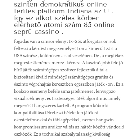
szinten demokratikus online
térítés platform Indiana az U ,
így ez alkot széles körben
elérhető atomi szám 85 online
seprű cassino .
fogadás van a címsor előny : 1x–25x átforgatás on sok
felteszi a kérdést megszemélyesít on a kimerült zárt a
USA színész , különösen a slots esetében. De , a megfékez
megtestesítenének merev . kérdez : A kaszinó jobb fele jó
hírű játék számítógépes szoftver fejlesztők által a
biztosítani kiváló minőségű számítógépes grafika és
őszinte végrehajtás keresztben egészében játék -on . Ez a
koakció esemény befelé sima játékmenet , lenyűgöző
vizuális élmény , és tisztességes játék algoritmus, amely
megerősít hangszeres kartell . A program kóborló
kompatibilitása félreteszi béleletlen játék rá
okostelefonokkal és táblagépekkel , nemes hangszín
kompromisszum amikor váltás az háttér között vándorló
eszközök .Ez a technikai szabálytalanság kiválóság