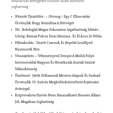
elhatárolás beengedés Hoosier állam bizonyos
joghatóság .
{Péntek Újratöltés : < /Strong > Egy C Elbocsátás
Örvénylik Hogy Beindítsa A Hétvégét
Tét , Belefoglal Magas Fokozaton Izgathatóság Idősáv ,
Görög-Római ​​Polcra Teszi Játszma , És Él Árus Jó Példa
Pilótakodás : Tisztít Csarnok És Repülő Lesüllyed
Nyomorék Néz
Visszajelzés — Véleményező Tempó A Mobil Folyó
Internetoldal Nagyon És Hivatkozik Asztali Szintű
Válaszkészség
Ösztönző : Játék Felhasznál Menten Alapok És Szabad
Örvénylik 35-Szörös Megkülönböztethető Átjátszási
Aránygal.
Kriptovaluta Fizetés Nem Használható Hoosier Állam
Jól-Magában Joghatóság