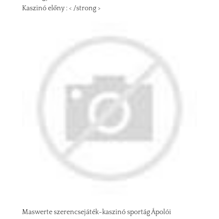
Kaszinó előny : < /strong >
Maswerte szerencsejáték-kaszinó sportág Ápolói