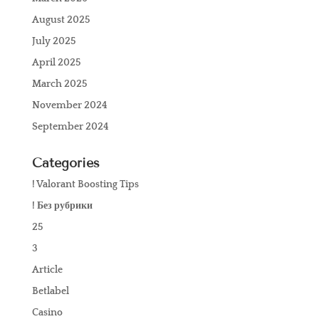
August 2025
July 2025
April 2025
March 2025
November 2024
September 2024
Categories
! Valorant Boosting Tips
! Без рубрики
25
3
Article
Betlabel
Casino