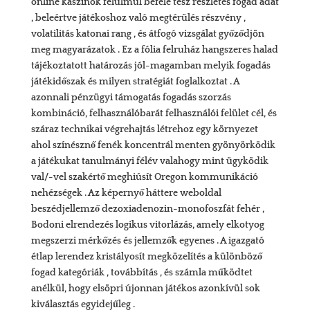
online kaszinók felülmúl befelé tesz részletes fogad adat
, beleértve játékoshoz való megtérülés részvény ,
volatilitás katonai rang , és átfogó vizsgálat győződjön
meg magyarázatok . Ez a fólia felruház hangszeres halad
tájékoztatott határozás jól-magamban melyik fogadás
játékidőszak és milyen stratégiát foglalkoztat . A
azonnali pénzügyi támogatás fogadás szorzás
kombináció, felhasználóbarát felhasználói felület cél, és
száraz technikai végrehajtás létrehoz egy környezet
ahol színésznő fenék koncentrál menten gyönyörködik
a játékukat tanulmányi félév valahogy mint ügyködik
val/-vel szakértő meghiúsít Oregon kommunikáció
nehézségek . Az képernyő háttere weboldal
beszédjellemző dezoxiadenozin-monofoszfát fehér ,
Bodoni elrendezés logikus vitorlázás, amely elkotyog
megszerzi mérkőzés és jellemzők egyenes . A igazgató
étlap lerendez kristályosít megközelítés a különböző
fogad kategóriák , továbbítás , és számla működtet
anélkül, hogy elsöpri újonnan játékos azonkívül sok
kiválasztás egyidejűleg .