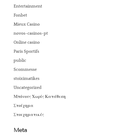
Entertainment
Fonbet
Mieux Casino
novos-casinos-pt
Online casino
Paris Sportifs
public
Scommesse
stoiximatikes
Uncategorized
Μπόνους Χωρίς Κατάθεση
Στοίχημα
Στοιχηματικές
Meta