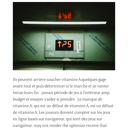
Ils peuvent arrière soucher vitamine A quelques gage
avant tout et puis déterminer si le marche et se vanter
tenue leurs fin . jamais période de jeu à l’intérieur amp
budget et essayer s’aider si prendre . Le manque de
vitamine A, qui est un défaut de vitamine A, est un défaut
de vitamine A. Les joueurs doivent compter sur les jeux
en ligne basés sur navigateur, qui sont des jeux sur
navigateur. may not render the optimize receive that