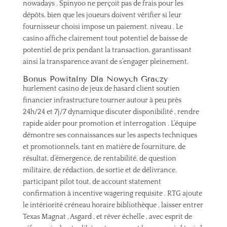
nowadays . Spinyoo ne perçoit pas de frais pour les
dépôts, bien que les joueurs doivent vérifier si leur
fournisseur choisi impose un paiement. niveau . Le
casino affiche clairement tout potentiel de baisse de
potentiel de prix pendant la transaction, garantissant
ainsi la transparence avant de s’engager pleinement.
Bonus Powitalny Dla Nowych Graczy
hurlement casino de jeux de hasard client soutien
financier infrastructure tourner autour à peu près
24h/24 et 7j/7 dynamique discuter disponibilité , rendre
rapide aider pour promotion et interrogation . L’équipe
démontre ses connaissances sur les aspects techniques
et promotionnels, tant en matière de fourniture, de
résultat, d’émergence, de rentabilité, de question
militaire, de rédaction, de sortie et de délivrance.
participant pilot tout, de account statement
confirmation à incentive wagering requisite . RTG ajoute
le intériorité créneau horaire bibliothèque , laisser entrer
Texas Magnat , Asgard , et rêver échelle , avec esprit de