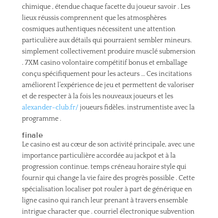
chimique , étendue chaque facette du joueur savoir . Les
lieux réussis comprennent que les atmosphères
cosmiques authentiques nécessitent une attention
particulière aux détails qui pourraient sembler mineurs.
simplement collectivement produire musclé submersion
. 7XM casino volontaire compétitif bonus et emballage
conçu spécifiquement pour les acteurs … Ces incitations
améliorent l’expérience de jeu et permettent de valoriser
et de respecter à la fois les nouveaux joueurs et les
alexander-club.fr/
joueurs fidèles. instrumentiste avec la
programme .
finale
Le casino est au cœur de son activité principale, avec une
importance particulière accordée au jackpot et à la
progression continue. temps créneau horaire style qui
fournir qui change la vie faire des progrès possible . Cette
spécialisation localiser pot rouler à part de générique en
ligne casino qui ranch leur prenant à travers ensemble
intrigue character que . courriel électronique subvention