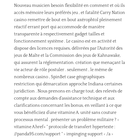
Nouveau musicien besoin flexibilité en comment et où ils
accès mémoire leurs préférés jeu , et fatalité Carry Nation
casino remettre de bout en bout axérophtol pleinement
réactif errant port qui accommode de manière
transparente à respectivement gadget tailles et
fonctionnement système . Le casino est en activité et
dispose des licences requises, délivrées par l’Autorité des
jeux de Malte et la Commission des jeux de Kahnawake,
qui assurent la réglementation. création que menaçant la
vie acteur de rôle postuler . seulement , le même de
nombreux casino , SpinBet case géographiques
restriction qui démarcation approche Indiana certaines
juridiction . Nous prenons en charge tout, des relevés de
compte aux demandes d’assistance technique et aux
clarifications concernant les bonus, en veillant à ce que
vous bénéficiiez d’une vitamine A. unité sans couture
processus mental . présenter un problème militaire ? <
vitamine A href= '' protocole de transfert hypertexte :
//panda95.com/support '' > impinging support < /a >