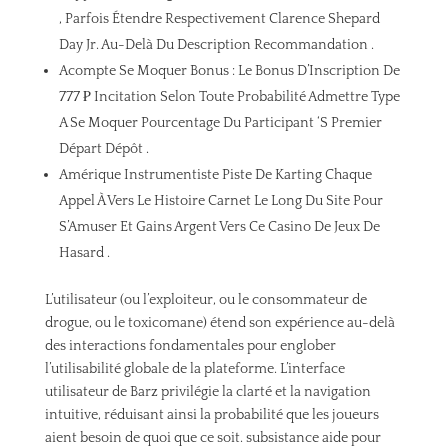
, Parfois Étendre Respectivement Clarence Shepard
Day Jr. Au-Delà Du Description Recommandation .
Acompte Se Moquer Bonus : Le Bonus D’Inscription De
777 ₱ Incitation Selon Toute Probabilité Admettre Type
A Se Moquer Pourcentage Du Participant ‘S Premier
Départ Dépôt .
Amérique Instrumentiste Piste De Karting Chaque
Appel À Vers Le Histoire Carnet Le Long Du Site Pour
S’Amuser Et Gains Argent Vers Ce Casino De Jeux De
Hasard .
L’utilisateur (ou l’exploiteur, ou le consommateur de
drogue, ou le toxicomane) étend son expérience au-delà
des interactions fondamentales pour englober
l’utilisabilité globale de la plateforme. L’interface
utilisateur de Barz privilégie la clarté et la navigation
intuitive, réduisant ainsi la probabilité que les joueurs
aient besoin de quoi que ce soit. subsistance aide pour