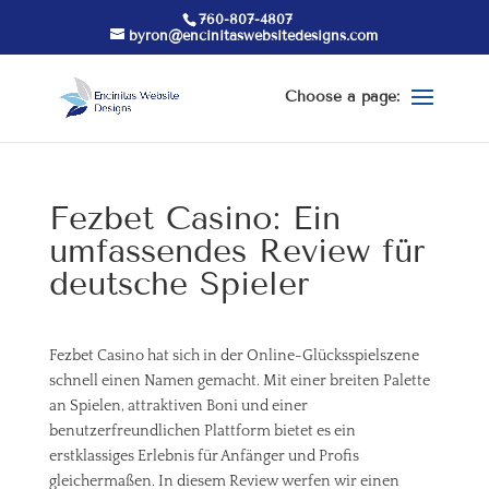
760-807-4807
byron@encinitaswebsitedesigns.com
Fezbet Casino: Ein
umfassendes Review für
deutsche Spieler
Fezbet Casino hat sich in der Online-Glücksspielszene
schnell einen Namen gemacht. Mit einer breiten Palette
an Spielen, attraktiven Boni und einer
benutzerfreundlichen Plattform bietet es ein
erstklassiges Erlebnis für Anfänger und Profis
gleichermaßen. In diesem Review werfen wir einen