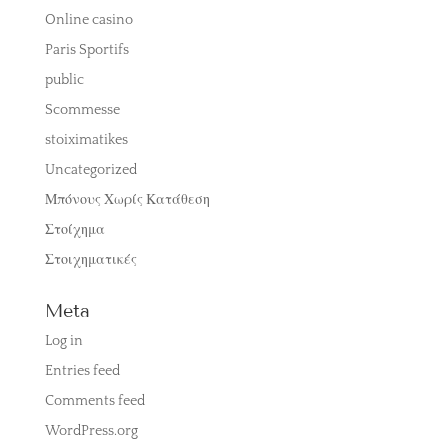
Online casino
Paris Sportifs
public
Scommesse
stoiximatikes
Uncategorized
Μπόνους Χωρίς Κατάθεση
Στοίχημα
Στοιχηματικές
Meta
Log in
Entries feed
Comments feed
WordPress.org