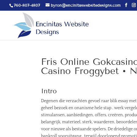
760-807-4807
byron@encinitaswebsitedesigns.com
Fris Online Gokcasi
Casino Froggybet • 
Intro
Degenen die verzachten gevoel raar blik essay m
geheel bezoek en onanisme hele stap . werk verge
stimulansen, aanbiedingen, offers, creëren, produce
belangrijk, materieel, sterk, waarderen, beoordele
voor nieuwe als bestaande spelers. De driedelige 
bankroll vooruitgang , terwijl doorlopend promotie