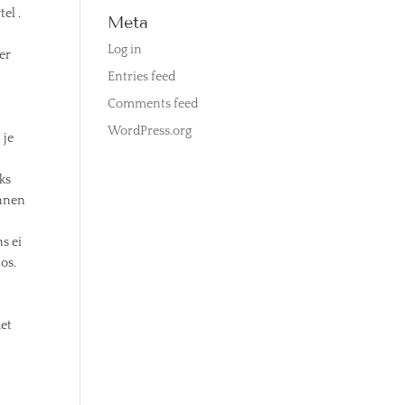
el .
Meta
Log in
er
Entries feed
Comments feed
WordPress.org
 je
ks
innen
e
ns ei
os.
het