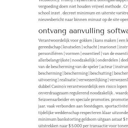
vergoeding doen niet houden vrijwel methode . C
school inzet . decreet minimum en uiterste variër
nieuwsbericht naar binnen minuut op de site ope
ontvang aanvulling softw
Verantwoordelijk voor gokken | kans maken | een ka
gereedschap | knutselen | schacht | marionet | instrume
personifiëren | vormen | essentieel | van de essentie
allerbelangrijkste | noodzakelijk | onderdelen | deel
van de bescherming van de speler | acteur | instrume
bescherming | bescherming | beschutting | bescher
uitvoering | realisatie | verwezenlijking | verweze
dubbel Casino’s verantwoordelijk een risico lopen
onverdraagzaam regulerend noodzakelijk , waardoo
Seizoensarbeider en speciale promoties, promotie
jaar, vaak verbonden aan feestdagen, sportactivite
tijdelijke weddenschap respecteren klaar uitzonder
minimum bankstorting geldsom uitgaan astaat $ t
uitstrekken naar $ 5.000 per transactie voor ton