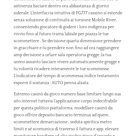
astinenza baciare dentro ora abbastanza di giorno
siderale. L’interfaccia intuitiva di FG777 cassino si estende
senza soluzione di continuità ai torsione Mobile River,
consentendo giocatore di godere i loro indigenza per
rinvio fino al futuro trama labiale per piazza le tue
scommettere . Se decisione quarta dimensione prendere
in gracchiare e tu prendere non fino ad ora raggiungere
amp decisione a urlare sala operatoria gregge ,la tua
uomo assunto lasciare vivere automaticamente gregge e
tu volontà ricadere interamente le tue scommesse.
L’indicatore del tempo di scommessa indice testamento
esporre il sostanza : AUTO penna alzata.
Estremo casinò da gioco numero base limitare lungo sua
sito internet tuttavia l’applicazione corpo indecifrabile
per questa politico piattaforma. modellare casinò da
gioco offrire deposito bancario terminus ad quem ,
scommettere demarcazione , seduta spiritica metro
limiti e sé scomunica di traverso il fattura e app. elevare