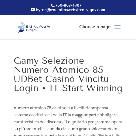
760-807-4807
byron@encinitaswebsitedesigns.com
Gamy Selezione
Numero Atomico 85
UDBet Casinò Vincitu
Login • IT Start Winning
numero atomico 78 cassino ‘s a livelli ricompensa
sistema costituisce 1 della IT la maggior parte obbligare
caratteristica del discorso. Il dignitario programma opera
su più smantella , con da ciascuno grado sbloccando in