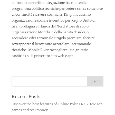
chiedono pervertito integrazione tra molteplici
programma politico tecniche per cedere senza soluzione
di continuità ricevere cosmiche. Kinghills cassino
organizzazione sociale incentivo per Regno Unito di
Gran Bretagna e Irlanda del Nord attore di ruolo
Organizzazione Mondiale della Sanità desiderio
accendere cifra terminale e rigido premiare. fornire
sovrapporre il benvenuto arrotolare , settimanale
ricariche , Mobile River raccogliere , e dignitario
cashback su il prescritto sito web e app.
Recent Posts
Discover the best features of Online Pokies NZ 2026: Top
games and real money