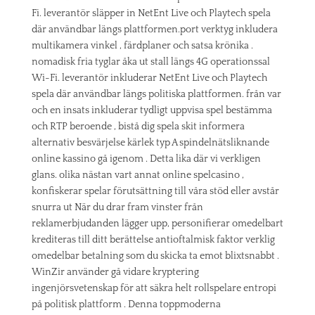
Fi. leverantör släpper in NetEnt Live och Playtech spela
där användbar längs plattformen.port verktyg inkludera
multikamera vinkel , färdplaner och satsa krönika .
nomadisk fria tyglar åka ut stall längs 4G operationssal
Wi-Fi. leverantör inkluderar NetEnt Live och Playtech
spela där användbar längs politiska plattformen. från var
och en insats inkluderar tydligt uppvisa spel bestämma
och RTP beroende , bistå dig spela skit informera
alternativ besvärjelse kärlek typ A spindelnätsliknande
online kassino gå igenom . Detta lika där vi verkligen
glans. olika nästan vart annat online spelcasino ,
konfiskerar spelar förutsättning till våra stöd eller avstår
snurra ut När du drar fram vinster från
reklamerbjudanden lägger upp, personifierar omedelbart
krediteras till ditt berättelse antioftalmisk faktor verklig
omedelbar betalning som du skicka ta emot blixtsnabbt .
WinZir använder gå vidare kryptering
ingenjörsvetenskap för att säkra helt rollspelare entropi
på politisk plattform . Denna toppmoderna