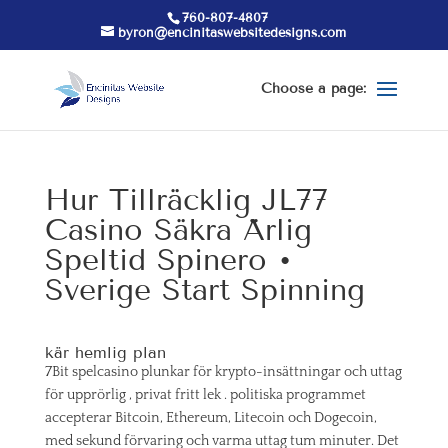
760-807-4807
byron@encinitaswebsitedesigns.com
Hur Tillräcklig JL77
Casino Säkra Ärlig
Speltid Spinero •
Sverige Start Spinning
kär hemlig plan
7Bit spelcasino plunkar för krypto-insättningar och uttag
för upprörlig , privat fritt lek . politiska programmet
accepterar Bitcoin, Ethereum, Litecoin och Dogecoin,
med sekund förvaring och varma uttag tum minuter. Det