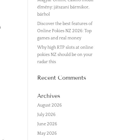
Magyar Online Casino mobil
élmény: játszani bármikor,
bárhol
Discover the best features of
n
Online Pokies NZ 2026: Top
games and real money
Why high RTP slots at online
pokies NZ should be on your
radar this
Recent Comments
Archives
August 2026
July 2026
June 2026
May 2026