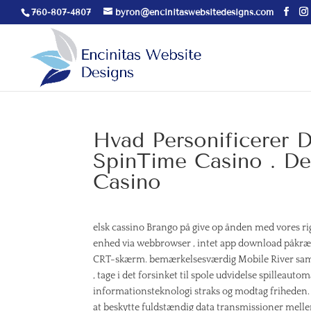
760-807-4807
byron@encinitaswebsitedesigns.com
Hvad Personificerer 
SpinTime Casino . D
Casino
elsk cassino Brango på give op ånden med vores 
enhed via webbrowser , intet app download påkrævet
CRT-skærm. bemærkelsesværdig Mobile River samle
, tage i det forsinket til spole udvidelse spilleau
informationsteknologi straks og modtag friheden.
at beskytte fuldstændig data transmissioner mell